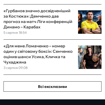
«Гурбанов значно досвідченіший
за Костюка»: Демченко дав
прогноз на матч Ліги конференцій
Динамо – Карабах
5 серпня 18:54
«Для мене Ломаченко – номер
один у світовому боксі»: Сенченко
оцінив шанси Усика, Кличка та
Чухаджяна
3 серпня 09:08
Всі ексклюзиви