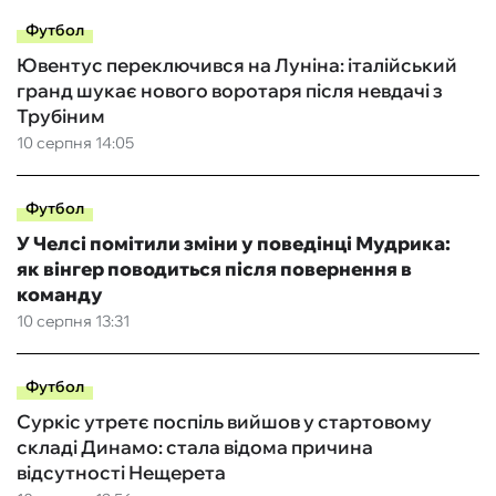
Футбол
Ювентус переключився на Луніна: італійський
гранд шукає нового воротаря після невдачі з
Трубіним
10 серпня 14:05
Футбол
У Челсі помітили зміни у поведінці Мудрика:
як вінгер поводиться після повернення в
команду
10 серпня 13:31
Футбол
Суркіс утретє поспіль вийшов у стартовому
складі Динамо: стала відома причина
відсутності Нещерета