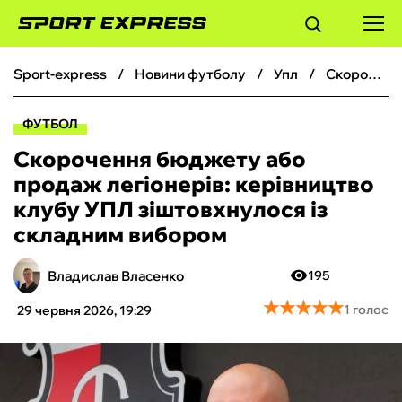
sport-express
новини футболу
упл
Скорочення бюджету або продаж легіонерів: керівництво клубу УПЛ зіштовхнулося із складним вибором
ФУТБОЛ
ФУТБОЛ
БАСКЕТБОЛ
Скорочення бюджету або
продаж легіонерів: керівництво
БОКС
клубу УПЛ зіштовхнулося із
складним вибором
ХОКЕЙ
Владислав Власенко
195
ТЕНІС
★
★
★
★
★
★
★
★
★
★
1 голос
29 червня 2026, 19:29
КІБЕРСПОРТ
ЧС-2026