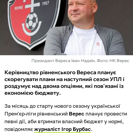
ФУТЗАЛ
ІНШІ
БУКМЕКЕРИ
Президент Вереса Іван Надеїн. Фото: НК Верес
Керівництво рівненського Вереса планує
скорегувати плани на наступний сезон УПЛ і
роздумує над двома опціями, які пов'язані із
економією бюджету.
За місяць до старту нового сезону української
Прем'єр-ліги рівненський
Верес
планує провести
певні дії, аби втримати власний бюджет у нормі,
повідомляє
журналіст Ігор Бурбас
.