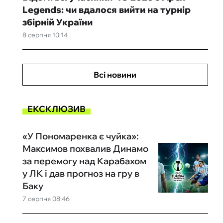
Legends: чи вдалося вийти на турнір
збірній України
8 серпня 10:14
Всі новини
ЕКСКЛЮЗИВ
«У Пономаренка є чуйка»:
Максимов похвалив Динамо
за перемогу над Карабахом
у ЛК і дав прогноз на гру в
Баку
7 серпня 08:46