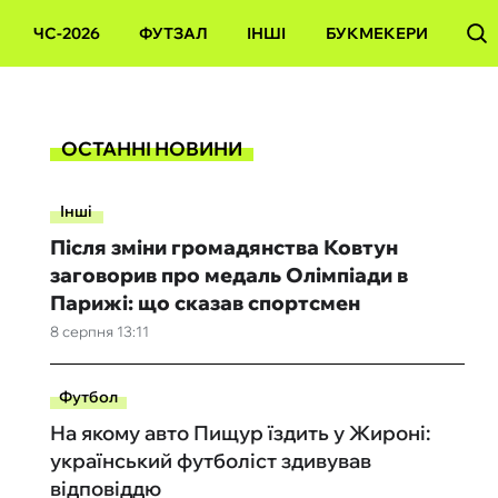
ЧС-2026
ФУТЗАЛ
ІНШІ
БУКМЕКЕРИ
ОСТАННІ НОВИНИ
Інші
Після зміни громадянства Ковтун
заговорив про медаль Олімпіади в
Парижі: що сказав спортсмен
8 серпня 13:11
Футбол
На якому авто Пищур їздить у Жироні:
український футболіст здивував
відповіддю