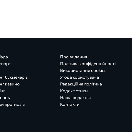
іада
Про видання
спорт
Політика конфіденційності
Використання cookies
нг букмекерів
Угода користувача
нг казино
Редакційна політика
інг
Кодекс етики
знань
Наша редакція
ри прогнозів
Контакти