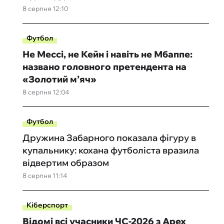
8 серпня 12:10
Футбол
Не Мессі, не Кейн і навіть не Мбаппе:
названо головного претендента на
«Золотий м’яч»
8 серпня 12:04
Футбол
Дружина Забарного показала фігуру в
купальнику: кохана футболіста вразила
відвертим образом
8 серпня 11:14
Кіберспорт
Відомі всі учасники ЧС-2026 з Apex