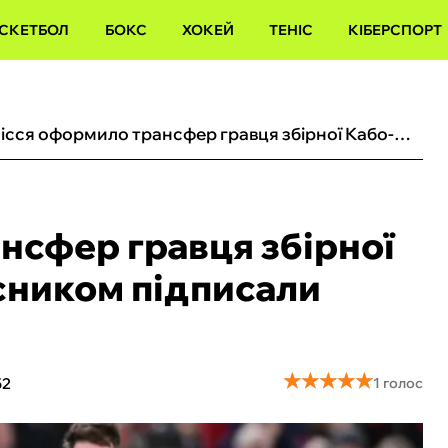
СКЕТБОЛ
БОКС
ХОКЕЙ
ТЕНІС
КІБЕРСПОРТ
Полісся оформило трансфер гравця збірної Кабо-Верде: з півзахисником підписали трирічний контракт
нсфер гравця збірної
исником підписали
★
★
★
★
★
★
★
★
★
★
52
1 голос