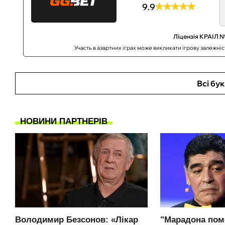
9.9
Ліцензія КРАІЛ №
Участь в азартних іграх може викликати ігрову залежні
Всі бу