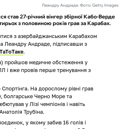
Леандру Андраде. Фото: Getty Images
я став 27-річний вінгер збірної Кабо-Верде
ирьох з половиною років грав за Карабах.
итися з азербайджанським Карабахом
ка Леандру Андраде, підписавши з
ТаТоТаке
.
ів) пройшов медичне обстеження у
Л і вже провів перше тренування з
Спортінга. На дорослому рівні грав
у, болгарське Черно Море та
ютував у Лізі чемпіонів і навіть
Анатолія Трубіна.
оєдинок, у якому забив 16 голів і