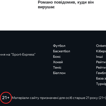
Футбол
Олімп
Баскетбол
Кібер
ня на "Sport-Express"
Бокс
Інші
Хокей
Рейти
Теніс
Рейти
Біатлон
Гембл
База 
Турні
21+
Матеріали сайту призначені для осіб старше 21 року (21+)