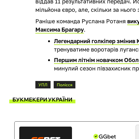
віддав 11 результативних передач. Йо
мільйона євро, але, скільки за нього
Раніше команда Руслана Ротаня
вик
Максима Брагару
.
Легендарний голкіпер змінив 
тренуватиме воротарів луганс
Першим літнім новачком Оболо
минулий сезон півзахисник про
УПЛ
Полісся
БУКМЕКЕРИ УКРАЇНИ
GGbet