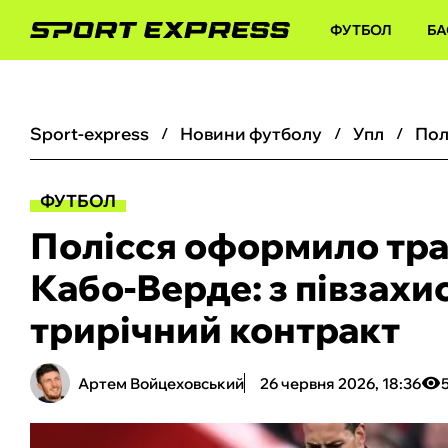
ФУТБОЛ
БА
sport-express
новини футболу
упл
ФУТБОЛ
Полісся оформило тра
Кабо-Верде: з півзах
трирічний контракт
Артем Войцеховський
26 червня 2026, 18:36