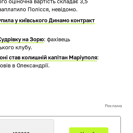
го оціночна вартість складає 3,5
 заплатило Полісся, невідомо.
упила у київського Динамо контракт
Кудрівку на Зорю
: фахівець
ького клубу.
ні став колишній капітан Маріуполя
:
вів в Олександрії.
Реклама