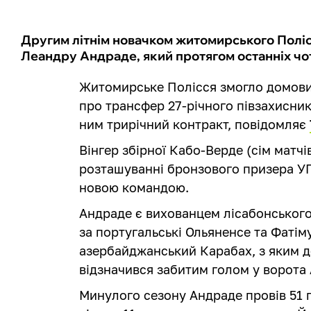
Другим літнім новачком житомирського Полісс
Леандру Андраде, який протягом останніх чот
Житомирське Полісся змогло домов
про трансфер 27-річного півзахисни
ним трирічний контракт, повідомляє
Вінгер збірної Кабо-Верде (сім матч
розташуванні бронзового призера УП
новою командою.
Андраде є вихованцем лісабонського 
за португальські Ольяненсе та Фатім
азербайджанський Карабах, з яким деб
відзначився забитим голом у ворота 
Минулого сезону Андраде провів 51 п