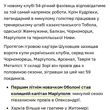
У новому клубі 54-річний фахівець відповідатиме
за той самий напрямок роботи. Крім Кудрівки,
легендарний в минулому голкіпер працював у
тренерському штабі казахстанського Тобола,
одеської Жемчужини, Балкан, Чорноморця,
Маріуполя та тернопільської Ниви.
Протягом ігровою кар’єри Шуховцев захищав
ворота купи українських клубів, серед яких
Чорноморець, Маріуполь, Арсенал, Таврія та
Металіст. У складі Зорі він провів два з
половиною сезони, зігравши за цей час 59
поєдинків.
Першим літнім новачком Оболоні став
колишній капітан Маріуполя
: минулий сезон
півзахисник провів в Олександрії.
Харків більше не гратиме у Житомирі: