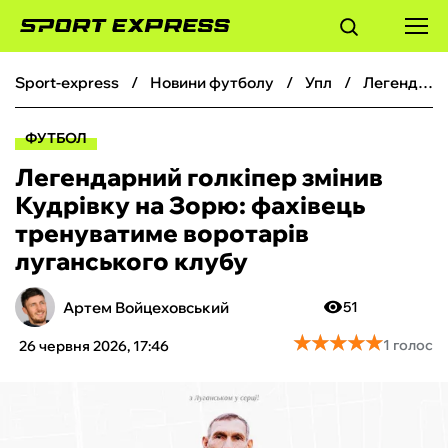
sport-express
новини футболу
упл
Легендарний голкіпер змінив Кудрівку на Зорю: фахівець тренуватиме воротарів луганського клубу
ФУТБОЛ
ФУТБОЛ
БАСКЕТБОЛ
Легендарний голкіпер змінив
Кудрівку на Зорю: фахівець
БОКС
тренуватиме воротарів
луганського клубу
ХОКЕЙ
Артем Войцеховський
51
ТЕНІС
★
★
★
★
★
★
★
★
★
★
1 голос
26 червня 2026, 17:46
КІБЕРСПОРТ
ЧС-2026