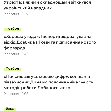
Утрехта: з якими складнощами зіткнувся
український нападник
9 серпня 13:15
Футбол
«Хороша угода»: Гасперіні відреагував на
відхід Довбика з Роми та підписання нового
форварда
9 серпня 12:42
Футбол
«Пояснював усе мовою цифр»: колишній
півзахисник Динамо пояснив унікальність
методів роботи Лобановського
9 серпня 12:05
Бокс