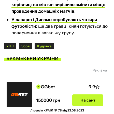
керівництво містян вирішило змінити місце
проведення домашніх матчів
.
У лазареті Динамо перебувають чотири
футболісти
: ще два гравці киян готуються до
повернення в загальну групу.
УПЛ
Зоря
Кудрівка
БУКМЕКЕРИ УКРАЇНИ
Реклама
GGbet
9.9
150000 грн
На сайт
Ліцензія КРАІЛ № 78 від 23.08.2023