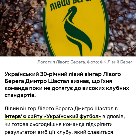
ФУТЗАЛ
ІНШІ
БУКМЕКЕРИ
Логотип Лівого Берега. Фото: ФК Лівий Берег
Український 30-річний лівий вінгер Лівого
Берега Дмитро Шастал визнав, що їхня
команда поки не дотягує до високих клубних
стандартів.
Лівий вінгер Лівого Берега Дмитро Шастал в
інтерв’ю сайту «Український футбол»
відповів,
чи готова сьогоднішня команда підкріпити
результатом амбіції клубу, який славиться