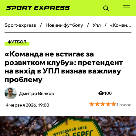
sport-express
новини футболу
упл
«Команда не встигає за розвитком клубу»: претендент на вихід в УПЛ визнав важливу проблему
ФУТБОЛ
ФУТБОЛ
БАСКЕТБОЛ
«Команда не встигає за
розвитком клубу»: претендент
БОКС
на вихід в УПЛ визнав важливу
проблему
ХОКЕЙ
Дмитро Вєнков
100
ТЕНІС
★
★
★
★
★
★
★
★
★
★
1 голос
4 червня 2026, 19:00
КІБЕРСПОРТ
ЧС-2026