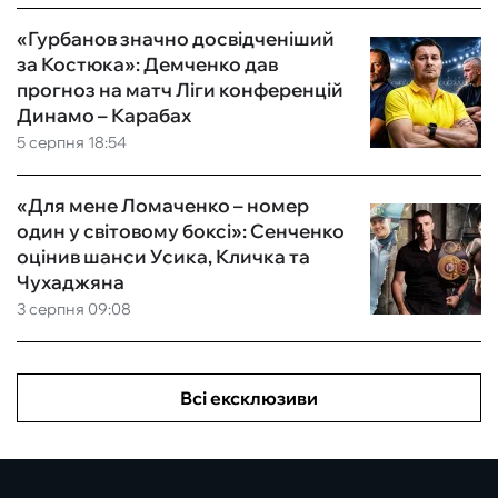
«Гурбанов значно досвідченіший
за Костюка»: Демченко дав
прогноз на матч Ліги конференцій
Динамо – Карабах
5 серпня 18:54
«Для мене Ломаченко – номер
один у світовому боксі»: Сенченко
оцінив шанси Усика, Кличка та
Чухаджяна
3 серпня 09:08
Всі ексклюзиви