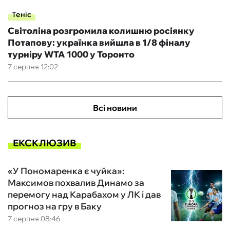
Теніс
Світоліна розгромила колишню росіянку
Потапову: українка вийшла в 1/8 фіналу
турніру WTA 1000 у Торонто
7 серпня 12:02
Всі новини
ЕКСКЛЮЗИВ
«У Пономаренка є чуйка»:
Максимов похвалив Динамо за
перемогу над Карабахом у ЛК і дав
прогноз на гру в Баку
7 серпня 08:46