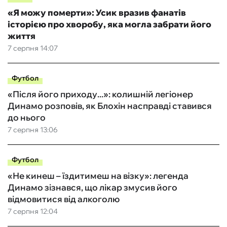
«Я можу померти»: Усик вразив фанатів
історією про хворобу, яка могла забрати його
життя
7 серпня 14:07
Футбол
«Після його приходу...»: колишній легіонер
Динамо розповів, як Блохін насправді ставився
до нього
7 серпня 13:06
Футбол
«Не кинеш – їздитимеш на візку»: легенда
Динамо зізнався, що лікар змусив його
відмовитися від алкоголю
7 серпня 12:04