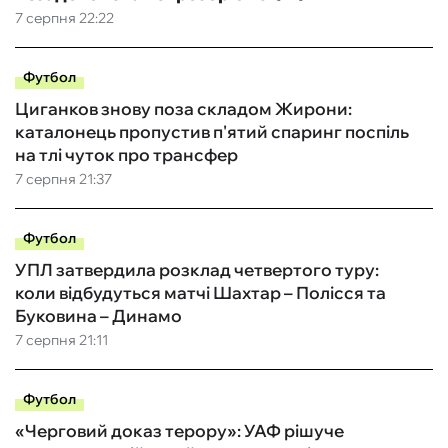
7 серпня 22:22
Футбол
Циганков знову поза складом Жирони:
каталонець пропустив п'ятий спаринг поспіль
на тлі чуток про трансфер
7 серпня 21:37
Футбол
УПЛ затвердила розклад четвертого туру:
коли відбудуться матчі Шахтар – Полісся та
Буковина – Динамо
7 серпня 21:11
Футбол
«Черговий доказ терору»: УАФ рішуче