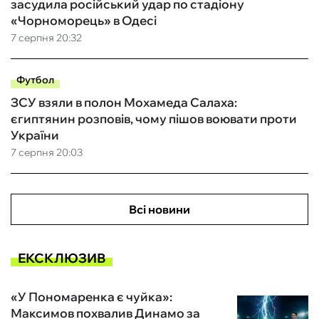
засудила російський удар по стадіону
«Чорноморець» в Одесі
7 серпня 20:32
Футбол
ЗСУ взяли в полон Мохамеда Салаха:
єгиптянин розповів, чому пішов воювати проти
України
7 серпня 20:03
Всі новини
ЕКСКЛЮЗИВ
«У Пономаренка є чуйка»:
Максимов похвалив Динамо за