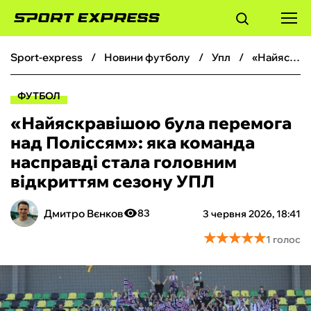
sport-express
новини футболу
упл
«Найяскравішою була перемога над Поліссям»: яка команда насправді стала головним відкриттям сезону УПЛ
ФУТБОЛ
ФУТБОЛ
БАСКЕТБОЛ
«Найяскравішою була перемога
над Поліссям»: яка команда
БОКС
насправді стала головним
відкриттям сезону УПЛ
ХОКЕЙ
Дмитро Вєнков
83
3 червня 2026, 18:41
ТЕНІС
★
★
★
★
★
★
★
★
★
★
1 голос
КІБЕРСПОРТ
ЧС-2026