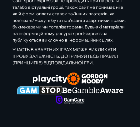
Сайт sport-express.ua не проводить ігри на реальні
та/або віртуальні гроші, також сайт не приймає ні в
якій формі оплату ставок та/інших платежів, які
пов’язані/можуть бути пов’язані з азартними іграми,
букмекерами чи тоталізаторами. Будь-які матеріали
на інформаційному ресурсі sport-express.ua
публікуються виключно в інформаційних цілях.
УЧАСТЬ В АЗАРТНИХ ІГРАХ МОЖЕ ВИКЛИКАТИ
ІГРОВУ ЗАЛЕЖНІСТЬ. ДОТРИМУЙТЕСЬ ПРАВИЛ
(ПРИНЦИПІВ) ВІДПОВІДАЛЬНОЇ ГРИ.