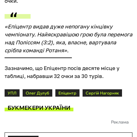
очки.
«Епіцентр видав дуже непогану кінцівку
чемпіонату. Найяскравішою грою була перемога
над Поліссям (3:2), яка, власне, вартувала
срібла команді Ротаня».
Зазначимо, що Епіцентр посів десяте місце у
таблиці, набравши 32 очки за 30 турів.
УПЛ
Олег Дулуб
Епіцентр
Сергій Нагорняк
БУКМЕКЕРИ УКРАЇНИ
Реклама