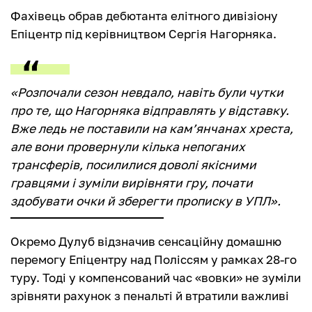
Фахівець обрав дебютанта елітного дивізіону
Епіцентр під керівництвом Сергія Нагорняка.
«Розпочали сезон невдало, навіть були чутки
про те, що Нагорняка відправлять у відставку.
Вже ледь не поставили на кам’янчанах хреста,
але вони провернули кілька непоганих
трансферів, посилилися доволі якісними
гравцями і зуміли вирівняти гру, почати
здобувати очки й зберегти прописку в УПЛ».
Окремо Дулуб відзначив сенсаційну домашню
перемогу Епіцентру над Поліссям у рамках 28-го
туру. Тоді у компенсований час «вовки» не зуміли
зрівняти рахунок з пенальті й втратили важливі