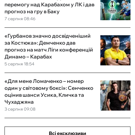
перемогу над Карабахом у ЛК і дав
прогноз на гру в Баку
7 серпня 08:46
«Гурбанов значно досвідченіший
за Костюка»: Демченко дав
прогноз на матч Ліги конференцій
Динамо – Карабах
5 серпня 18:54
«Для мене Ломаченко – номер
один у світовому боксі»: Сенченко
оцінив шанси Усика, Кличка та
Чухаджяна
3 серпня 09:08
Всі ексклюзиви