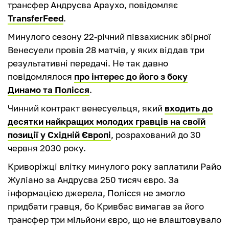
трансфер Андрусва Араухо, повідомляє
TransferFeed
.
Минулого сезону 22-річний півзахисник збірної
Венесуели провів 28 матчів, у яких віддав три
результативні передачі. Не так давно
повідомлялося
про інтерес до його з боку
Динамо та Полісся
.
Чинний контракт венесуельця, який
входить до
десятки найкращих молодих гравців на своїй
позиції у Східній Європі
, розрахований до 30
червня 2030 року.
Криворіжці влітку минулого року заплатили Райо
Жуліано за Андрусва 250 тисяч євро. За
інформацією джерела, Полісся не змогло
придбати гравця, бо Кривбас вимагав за його
трансфер три мільйони євро, що не влаштовувало