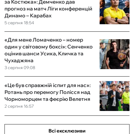
за Костюка»: Демченко дав
прогноз на матч Ліги конференцій
Динамо – Карабах
5 серпня 18:54
«Для мене Ломаченко – номер
один у світовому боксі»: Сенченко
оцінив шанси Усика, Кличка та
Чухаджяна
3 серпня 09:08
«Це був справжній іспит для нас»:
Ротань про перемогу Полісся над
Чорноморцем та феєрію Велетня
2 серпня 16:57
Всі ексклюзиви