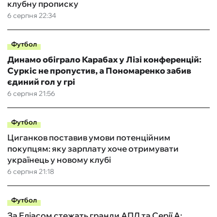
клубну прописку
6 серпня 22:34
Футбол
Динамо обіграло Карабах у Лізі конференцій:
Суркіс не пропустив, а Пономаренко забив
єдиний гол у грі
6 серпня 21:56
Футбол
Циганков поставив умови потенційним
покупцям: яку зарплату хоче отримувати
українець у новому клубі
6 серпня 21:18
Футбол
За Еліасом стежать гранди АПЛ та Серії А: