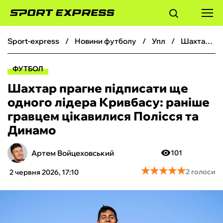
sport-express
новини футболу
упл
Шахтар прагне підписати ще одного лідера Кривбасу: раніше гравцем цікавилися Полісся та Динамо
ФУТБОЛ
ФУТБОЛ
БАСКЕТБОЛ
Шахтар прагне підписати ще
одного лідера Кривбасу: раніше
БОКС
гравцем цікавилися Полісся та
Динамо
ХОКЕЙ
Артем Войцеховський
101
ТЕНІС
★
★
★
★
★
★
★
★
★
★
2 голоси
2 червня 2026, 17:10
КІБЕРСПОРТ
ЧС-2026