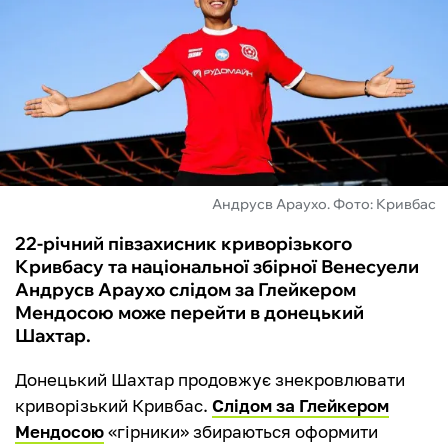
ФУТЗАЛ
ІНШІ
БУКМЕКЕРИ
Андрусв Араухо. Фото: Кривбас
22-річний півзахисник криворізького
Кривбасу та національної збірної Венесуели
Андрусв Араухо слідом за Глейкером
Мендосою може перейти в донецький
Шахтар.
Донецький Шахтар продовжує знекровлювати
криворізький Кривбас.
Слідом за Глейкером
Мендосою
«гірники» збираються оформити