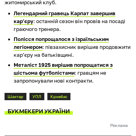
житомирський клуб.
Легендарний гравець Карпат завершив
кар’єру
: останній сезон він провів на посаді
граючого тренера.
Полісся попрощалося з ізраїльським
легіонером
: півзахисник вирішив продовжити
кар’єру на батьківщині.
Металіст 1925 вирішив попрощатися з
шістьома футболістами
: гравцям не
запропонували нові контракти.
Шахтар
УПЛ
Кривбас
БУКМЕКЕРИ УКРАЇНИ
Реклама