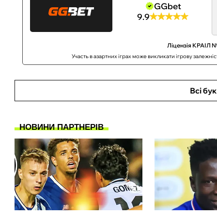
GGbet
9.9
Ліцензія КРАІЛ №
Участь в азартних іграх може викликати ігрову залежні
Всі бу