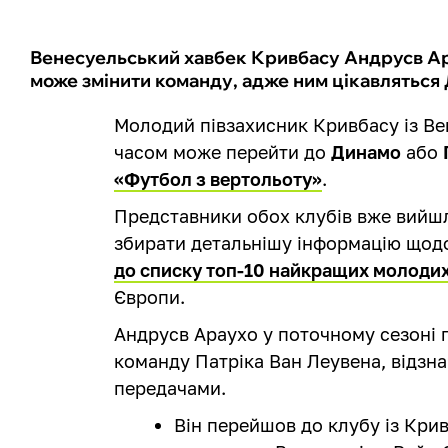
Венесуельський хавбек Кривбасу Андрусв Ара
може змінити команду, адже ним цікавляться 
Молодий півзахисник Кривбасу із В
часом може перейти до
Динамо
або
«Футбол з вертольоту»
.
Представники обох клубів вже вийшли
збирати детальнішу інформацію щодо
до списку топ-10 найкращих молодих
Європи.
Андрусв Араухо у поточному сезоні пр
команду Патріка Ван Леувена, відзн
передачами.
Він перейшов до клубу із Крив