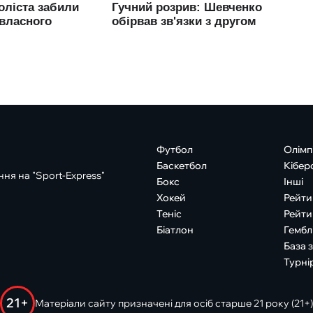
Футбол
Олімп
Баскетбол
Кібер
ня на "Sport-Express"
Бокс
Інші
Хокей
Рейти
Теніс
Рейти
Біатлон
Гембл
База 
Турні
21+
Матеріали сайту призначені для осіб старше 21 року (21+)