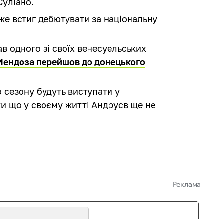
Суліано.
вже встиг дебютувати за національну
 одного зі своїх венесуельських
Мендоза перейшов до донецького
о сезону будуть виступати у
оки що у своєму житті Андрусв ще не
Реклама