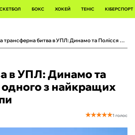
СКЕТБОЛ
БОКС
ХОКЕЙ
ТЕНІС
КІБЕРСПОРТ
Нова трансферна битва в УПЛ: Динамо та Полісся націлилися на одного з найкращих хавбеків Східної Європи
а в УПЛ: Динамо та
а одного з найкращих
опи
★
★
★
★
★
★
★
★
★
★
1 голос