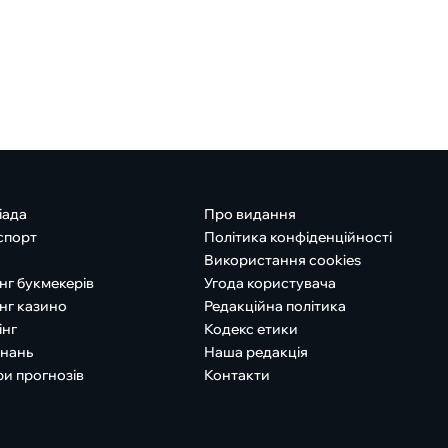
іада
Про видання
спорт
Політика конфіденційності
Використання cookies
нг букмекерів
Угода користувача
нг казино
Редакційна політика
інг
Кодекс етики
знань
Наша редакція
ри прогнозів
Контакти