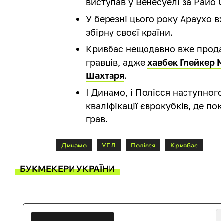
виступав у Венесуелі за Райо 
У березні цього року Араухо 
збірну своєї країни.
Кривбас нещодавно вже продав
гравців, адже
хавбек Глейкер 
Шахтаря
.
І Динамо, і Полісся наступног
кваліфікації єврокубків, де п
грав.
Динамо
УПЛ
Полісся
Кривбас
БУКМЕКЕРИ УКРАЇНИ