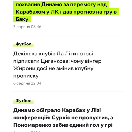
похвалив Динамо за перемогу над
Карабахом у ЛК і дав прогноз на гру в
Баку
7 серпня 08:46
Футбол
Декілька клубів Ла Ліги готові
підписати Циганкова: чому вінгер
Жирони досі не змінив клубну
прописку
6 серпня 22:34
Футбол
Динамо обіграло Карабах у Лізі
конференцій: Суркіс не пропустив, а
Пономаренко забив єдиний гол у грі