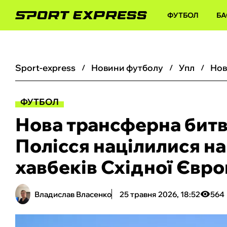
ФУТБОЛ
БА
sport-express
новини футболу
упл
ФУТБОЛ
Нова трансферна битв
Полісся націлилися н
хавбеків Східної Євр
Владислав Власенко
25 травня 2026, 18:52
564