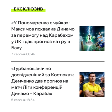
ЕКСКЛЮЗИВ
«У Пономаренка є чуйка»:
Максимов похвалив Динамо
за перемогу над Карабахом
у ЛК і дав прогноз на гру в
Баку
7 серпня 08:46
«Гурбанов значно
досвідченіший за Костюка»:
Демченко дав прогноз на
матч Ліги конференцій
Динамо – Карабах
5 серпня 18:54