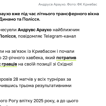
Андрусв Араухо. Фото: ФК Кривбас
ухо вже під час літнього трансферного вікна
Динамо та Полісся.
енесуели
Андрувс Араухо
найближчим
Полісся
, повідомляє Telegram-канал
 на зв'язок із Кривбасом і почали
 22-річного хавбека, який
потрапив
 гравців
на своїй позиції зі Східної
овів 28 матчів у всіх турнірах за
ачившись трьома результативними
ого Рогу влітку 2025 року, а до цього