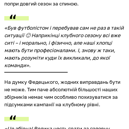
попри довгий сезон за спиною.
«Був футболістом і перебував сам не раз в такій
ситуації 🙂 Наприкінці клубного сезону всі вже
ситі – і морально, і фізично, але наші хлопці
мають бути професіоналами. І, знову ж таки,
мають розуміти куди їх викликали, до якої
команди».
На думку Федецького, жодних виправдань бути
не може. Тим паче абсолютній більшості наших
збірників немає чим особливо похизуватися за
підсумками кампанії на клубному рівні.
«Це збірна! Велика честь грати за головну