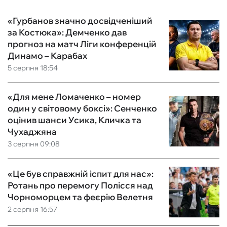
«Гурбанов значно досвідченіший
за Костюка»: Демченко дав
прогноз на матч Ліги конференцій
Динамо – Карабах
5 серпня 18:54
«Для мене Ломаченко – номер
один у світовому боксі»: Сенченко
оцінив шанси Усика, Кличка та
Чухаджяна
3 серпня 09:08
«Це був справжній іспит для нас»:
Ротань про перемогу Полісся над
Чорноморцем та феєрію Велетня
2 серпня 16:57