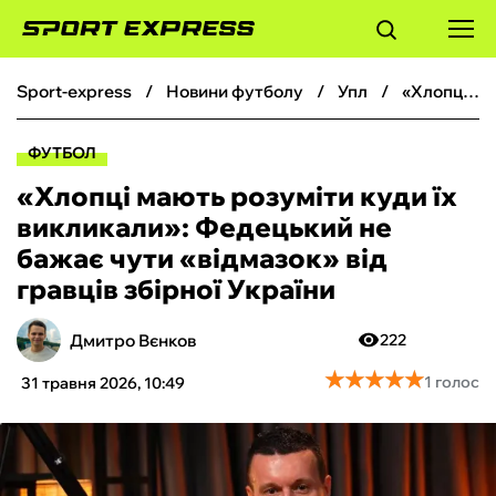
sport-express
новини футболу
упл
«Хлопці мають розуміти куди їх викликали»: Федецький не бажає чути «відмазок» від гравців збірної України
ФУТБОЛ
ФУТБОЛ
БАСКЕТБОЛ
«Хлопці мають розуміти куди їх
викликали»: Федецький не
БОКС
бажає чути «відмазок» від
гравців збірної України
ХОКЕЙ
Дмитро Вєнков
222
ТЕНІС
★
★
★
★
★
★
★
★
★
★
1 голос
31 травня 2026, 10:49
КІБЕРСПОРТ
ЧС-2026