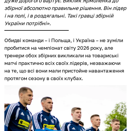
дуже дорогого вартує. Виклик Ярмоленка до
збірної абсолютно правильне рішення. Він лідер
і на полі, і в роздягальні. Такі гравці збірній
України потрібні
».
Обидві команди – і Польща, і Україна – не зуміли
пробитися на чемпіонат світу 2026 року, але
тренери обох збірних викликали на товариські
матчі практично всіх своїх лідерів, незважаючи
на те, що всі вони мали пристойне навантаження
протягом сезону в своїх клубах.