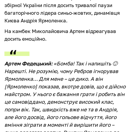
збірної України після досить тривалої паузи
багаторічного лідера синьо-жовтих, динамівця
Києва Андрія Ярмоленка.
На камбек Миколайовича Артем відреагував
досить емоційно.
Артем Федецький:
«
Бомба! Так і напишіть 🙂
Нарешті. Не розумію, чому Ребров ігнорував
Ярмоленка… Для мене – це дико. А він
[Ярмоленко] показав, вкотре довів, що є дійсно
майстром. У нього є бажання грати і робить він
це самовіддано, демонструє високий клас,
попри вік. Так, швидкість вже не та в Андрія,
але його досвід, його гольове відчуття, його
вміння зіграти в моменті й вирішити його –