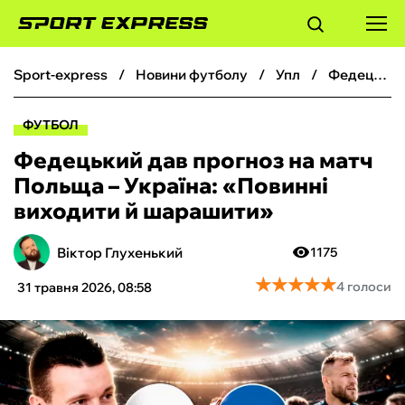
sport-express
новини футболу
упл
Федецький дав прогноз на матч Польща – Україна: «Повинні виходити й шарашити»
ФУТБОЛ
ФУТБОЛ
БАСКЕТБОЛ
Федецький дав прогноз на матч
Польща – Україна: «Повинні
БОКС
виходити й шарашити»
ХОКЕЙ
Віктор Глухенький
1175
★
★
★
★
★
★
★
★
★
★
4 голоси
31 травня 2026, 08:58
ТЕНІС
КІБЕРСПОРТ
ЧС-2026