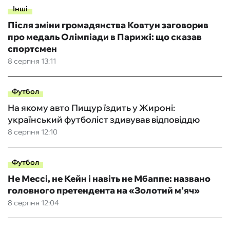
Інші
Після зміни громадянства Ковтун заговорив
про медаль Олімпіади в Парижі: що сказав
спортсмен
8 серпня 13:11
Футбол
На якому авто Пищур їздить у Жироні:
український футболіст здивував відповіддю
8 серпня 12:10
Футбол
Не Мессі, не Кейн і навіть не Мбаппе: названо
головного претендента на «Золотий м’яч»
8 серпня 12:04