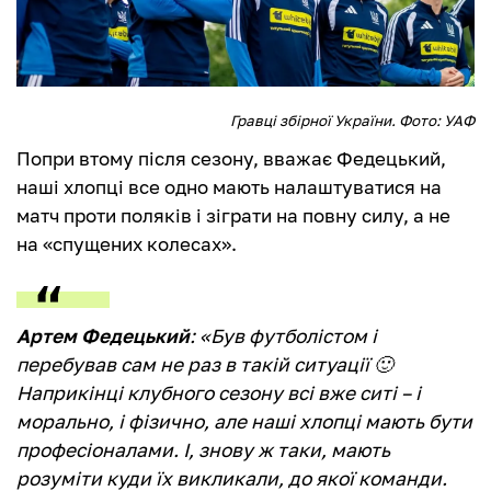
Гравці збірної України. Фото: УАФ
Попри втому після сезону, вважає Федецький,
наші хлопці все одно мають налаштуватися на
матч проти поляків і зіграти на повну силу, а не
на «спущених колесах».
Артем Федецький
:
«Був футболістом і
перебував сам не раз в такій ситуації 🙂
Наприкінці клубного сезону всі вже ситі – і
морально, і фізично, але наші хлопці мають бути
професіоналами. І, знову ж таки, мають
розуміти куди їх викликали, до якої команди.