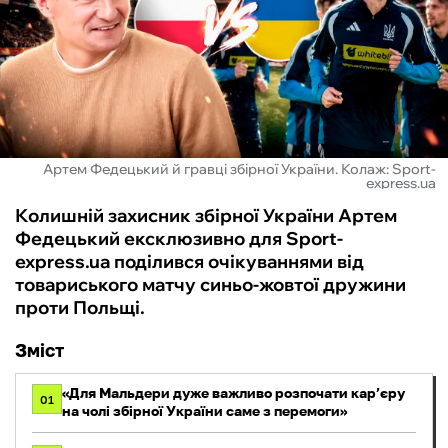
ФУТЗАЛ
ІНШІ
БУКМЕКЕРИ
Артем Федецький й гравці збірної України. Колаж: Sport-
express.ua
Колишній захисник збірної України Артем
Федецький ексклюзивно для Sport-
express.ua поділився очікуваннями від
товариського матчу синьо-жовтої дружини
проти Польщі.
Зміст
«Для Мальдери дуже важливо розпочати кар’єру
01
на чолі збірної України саме з перемоги»