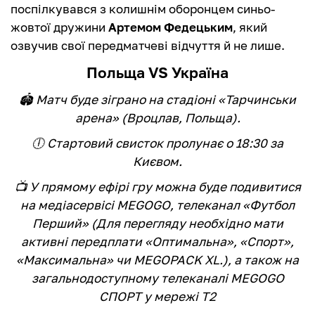
поспілкувався з колишнім оборонцем синьо-
жовтої дружини
Артемом Федецьким
, який
озвучив свої передматчеві відчуття й не лише.
Польща VS Україна
🏟 Матч буде зіграно на стадіоні «Тарчинськи
арена» (Вроцлав, Польща).
🕕 Стартовий свисток пролунає о 18:30 за
Києвом.
📺 У прямому ефірі гру можна буде подивитися
на медіасервісі MEGOGO, телеканал «Футбол
Перший» (Для перегляду необхідно мати
активні передплати «Оптимальна», «Спорт»,
«Максимальна» чи MEGOPACK XL.), а також на
загальнодоступному телеканалі MEGOGO
СПОРТ у мережі Т2