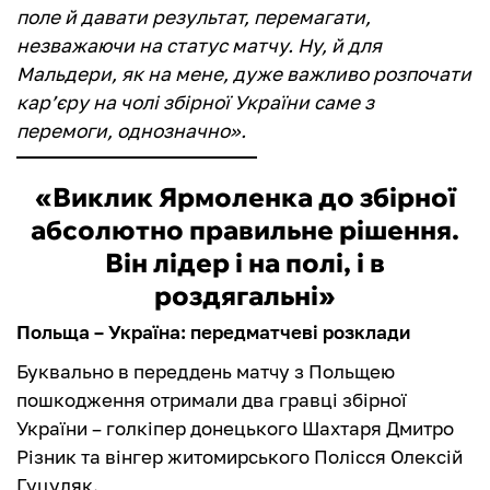
поле й давати результат, перемагати,
незважаючи на статус матчу. Ну, й для
Мальдери, як на мене, дуже важливо розпочати
кар’єру на чолі збірної України саме з
перемоги, однозначно».
«Виклик Ярмоленка до збірної
абсолютно правильне рішення.
Він лідер і на полі, і в
роздягальні»
Польща – Україна: передматчеві розклади
Буквально в переддень матчу з Польщею
пошкодження отримали два гравці збірної
України – голкіпер донецького Шахтаря Дмитро
Різник та вінгер житомирського Полісся Олексій
Гуцуляк.