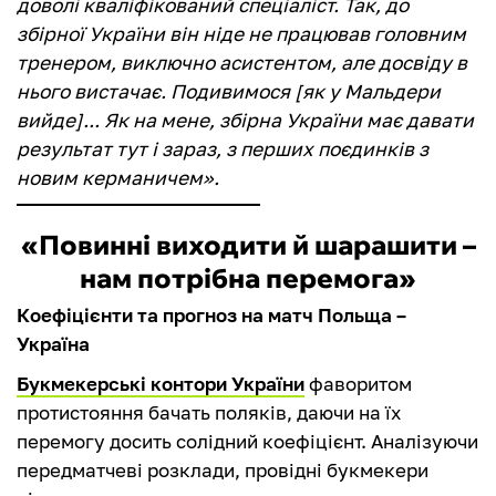
доволі кваліфікований спеціаліст. Так, до
збірної України він ніде не працював головним
тренером, виключно асистентом, але досвіду в
нього вистачає. Подивимося [як у Мальдери
вийде]... Як на мене, збірна України має давати
результат тут і зараз, з перших поєдинків з
новим керманичем
».
«Повинні виходити й шарашити –
нам потрібна перемога»
Коефіцієнти та прогноз на матч Польща –
Україна
Букмекерські контори України
фаворитом
протистояння бачать поляків, даючи на їх
перемогу досить солідний коефіцієнт. Аналізуючи
передматчеві розклади, провідні букмекери