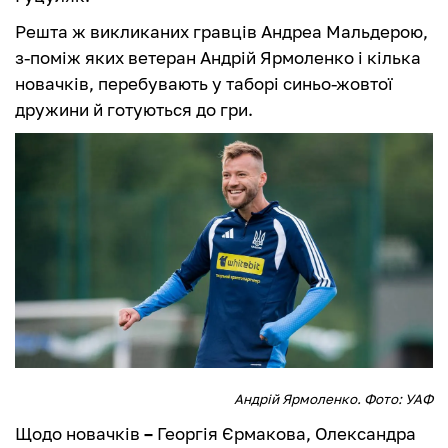
Решта ж викликаних гравців Андреа Мальдерою,
з-поміж яких ветеран Андрій Ярмоленко і кілька
новачків, перебувають у таборі синьо-жовтої
дружини й готуються до гри.
Андрій Ярмоленко. Фото: УАФ
Щодо новачків
–
Георгія Єрмакова, Олександра