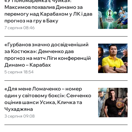
«У Пономаренка є чуйка»:
Максимов похвалив Динамо за
перемогу над Карабахом у ЛК і дав
прогноз на гру в Баку
7 серпня 08:46
«Гурбанов значно досвідченіший
за Костюка»: Демченко дав
прогноз на матч Ліги конференцій
Динамо – Карабах
5 серпня 18:54
«Для мене Ломаченко – номер
один у світовому боксі»: Сенченко
оцінив шанси Усика, Кличка та
Чухаджяна
3 серпня 09:08