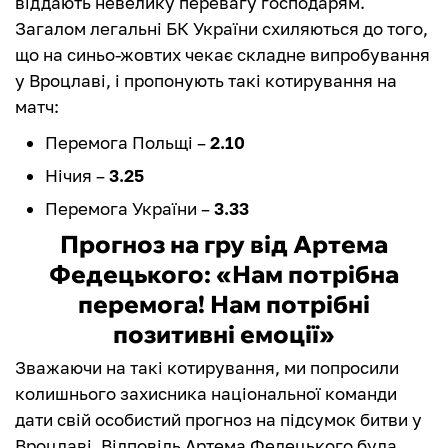
віддають невелику перевагу господарям.
Загалом легальні БК України схиляються до того,
що на синьо-жовтих чекає складне випробування
у Вроцлаві, і пропонують такі котирування на
матч:
Перемога Польщі –
2.10
Нічия –
3.25
Перемога України –
3.33
Прогноз на гру від Артема
Федецького: «Нам потрібна
перемога! Нам потрібні
позитивні емоції»
Зважаючи на такі котирування, ми попросили
колишнього захисника національної команди
дати свій особистий прогноз на підсумок битви у
Вроцлаві. Відповідь Артема Федецького була