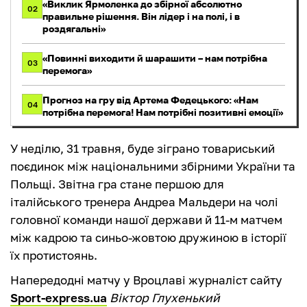
«Виклик Ярмоленка до збірної абсолютно
02
правильне рішення. Він лідер і на полі, і в
роздягальні»
«Повинні виходити й шарашити – нам потрібна
03
перемога»
Прогноз на гру від Артема Федецького: «Нам
04
потрібна перемога! Нам потрібні позитивні емоції»
У неділю, 31 травня, буде зіграно товариський
поєдинок між національними збірними України та
Польщі. Звітна гра стане першою для
італійського тренера Андреа Мальдери на чолі
головної команди нашої держави й 11-м матчем
між кадрою та синьо-жовтою дружиною в історії
їх протистоянь.
Напередодні матчу у Вроцлаві журналіст сайту
Sport-express.ua
Віктор Глухенький