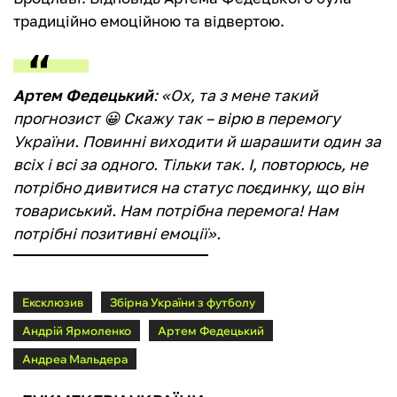
традиційно емоційною та відвертою.
Артем Федецький
: «
Ох, та з мене такий
прогнозист 😀 Скажу так – вірю в перемогу
України. Повинні виходити й шарашити один за
всіх і всі за одного. Тільки так. І, повторюсь, не
потрібно дивитися на статус поєдинку, що він
товариський. Нам потрібна перемога! Нам
потрібні позитивні емоції»
.
Ексклюзив
Збірна України з футболу
Андрій Ярмоленко
Артем Федецький
Андреа Мальдера