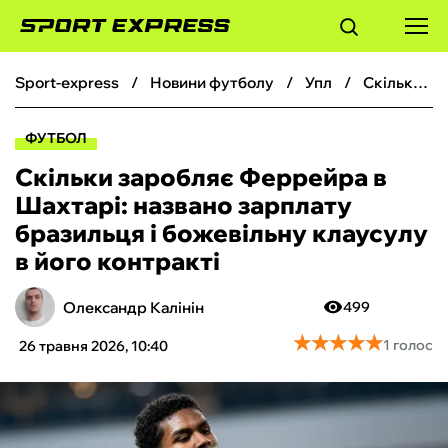
sport-express
новини футболу
упл
Скільки заробляє Феррейра в Шахтарі: названо зарплату бразильця і божевільну клаусулу в його контракті
ФУТБОЛ
ФУТБОЛ
БАСКЕТБОЛ
Скільки заробляє Феррейра в
Шахтарі: названо зарплату
БОКС
бразильця і божевільну клаусулу
в його контракті
ХОКЕЙ
Олександр Калінін
499
ТЕНІС
★
★
★
★
★
★
★
★
★
★
1 голос
26 травня 2026, 10:40
КІБЕРСПОРТ
ЧС-2026