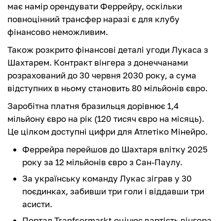
має намір орендувати Феррейру, оскільки
повноцінний трансфер наразі є для клубу
фінансово неможливим.
Також розкрито фінансові деталі угоди Лукаса з
Шахтарем. Контракт вінгера з донеччанами
розрахований до 30 червня 2030 року, а сума
відступних в ньому становить 80 мільйонів євро.
Заробітна платня бразильця дорівнює 1,4
мільйону євро на рік (120 тисяч євро на місяць).
Це цілком доступні цифри для Атлетіко Мінейро.
Феррейра перейшов до Шахтаря влітку 2025
року за 12 мільйонів євро з Сан-Паулу.
За українську команду Лукас зіграв у 30
поєдинках, забивши три голи і віддавши три
асисти.
Портал Tranfsermarkt оцінює вартість вінгера