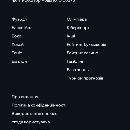
Ідентифікатор медіа R40-06375
Футбол
Олімпіада
Баскетбол
Кіберспорт
Бокс
Інші
Хокей
Рейтинг букмекерів
Теніс
Рейтинг казино
Біатлон
Гемблінг
База знань
Турніри прогнозів
Про видання
Політика конфіденційності
Використання cookies
Угода користувача