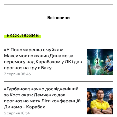
Всі новини
ЕКСКЛЮЗИВ
«У Пономаренка є чуйка»:
Максимов похвалив Динамо за
перемогу над Карабахом у ЛК і дав
прогноз на гру в Баку
7 серпня 08:46
«Гурбанов значно досвідченіший
за Костюка»: Демченко дав
прогноз на матч Ліги конференцій
Динамо – Карабах
5 серпня 18:54