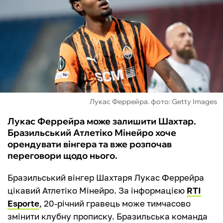
ФУТЗАЛ
ІНШІ
БУКМЕКЕРИ
Лукас Феррейра. фото: Getty Images
Лукас Феррейра може залишити Шахтар.
Бразильський Атлетіко Мінейро хоче
орендувати вінгера та вже розпочав
переговори щодо нього.
Бразильський вінгер Шахтаря Лукас Феррейра
цікавий Атлетіко Мінейро. За інформацією
RTI
Esporte
, 20-річний гравець може тимчасово
змінити клубну прописку. Бразильська команда