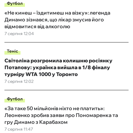
Футбол
«Не кинеш – їздитимеш на візку»: легенда
Динамо зізнався, що лікар змусив його
відмовитися від алкоголю
7 серпня 12:04
Теніс
Світоліна розгромила колишню росіянку
Потапову: українка вийшла в 1/8 фіналу
турніру WTA 1000 у Торонто
7 серпня 12:02
Футбол
«За таке 50 мільйонів ніхто не платить»:
Леоненко зробив заяви про Пономаренка та
гру Динамо з Карабахом
7 серпня 11:47