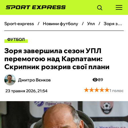
sport-express
новини футболу
упл
Зоря завершила сезон УПЛ перемогою над Карпатами: Скрипник розкрив свої плани
ФУТБОЛ
ФУТБОЛ
БАСКЕТБОЛ
Зоря завершила сезон УПЛ
перемогою над Карпатами:
БОКС
Скрипник розкрив свої плани
ХОКЕЙ
Дмитро Вєнков
89
★
★
★
★
★
★
★
★
★
★
1 голос
23 травня 2026, 21:54
ТЕНІС
КІБЕРСПОРТ
ЧС-2026