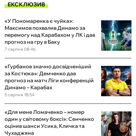
ЕКСКЛЮЗИВ
«У Пономаренка є чуйка»:
Максимов похвалив Динамо за
перемогу над Карабахом у ЛК і дав
прогноз на гру в Баку
7 серпня 08:46
«Гурбанов значно досвідченіший
за Костюка»: Демченко дав
прогноз на матч Ліги конференцій
Динамо – Карабах
5 серпня 18:54
«Для мене Ломаченко – номер
один у світовому боксі»: Сенченко
оцінив шанси Усика, Кличка та
Чухаджяна