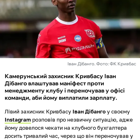
ФУТЗАЛ
ІНШІ
БУКМЕКЕРИ
Іван Дібанго. Фото: ФК Кривбас
Камерунський захисник Кривбасу Іван
Дібанго влаштував маніфест проти
менеджменту клубу і переночував у офісі
команди, аби йому виплатили зарплату.
Лівий захисник Кривбасу
Іван Дібанго
у своєму
Instagram
розповів про незвичну ситуацію, адже
йому довелося чекати на клубного бухгалтера
досить тривалий час, через що він переночував у