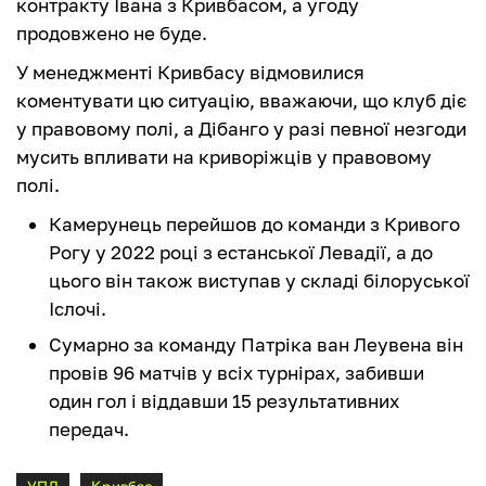
контракту Івана з Кривбасом, а угоду
продовжено не буде.
У менеджменті Кривбасу відмовилися
коментувати цю ситуацію, вважаючи, що клуб діє
у правовому полі, а Дібанго у разі певної незгоди
мусить впливати на криворіжців у правовому
полі.
Камерунець перейшов до команди з Кривого
Рогу у 2022 році з естанської Левадії, а до
цього він також виступав у складі білоруської
Іслочі.
Сумарно за команду Патріка ван Леувена він
провів 96 матчів у всіх турнірах, забивши
один гол і віддавши 15 результативних
передач.