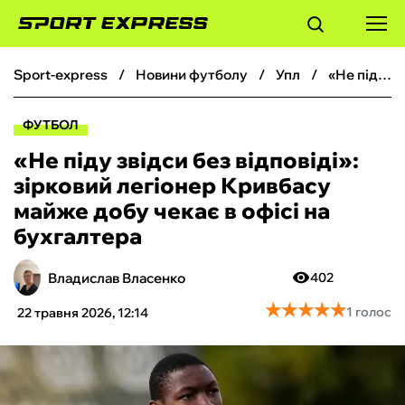
sport-express
новини футболу
упл
«Не піду звідси без відповіді‎»: зірковий легіонер Кривбасу майже добу чекає в офісі на бухгалтера
ФУТБОЛ
ФУТБОЛ
БАСКЕТБОЛ
«Не піду звідси без відповіді‎»:
зірковий легіонер Кривбасу
БОКС
майже добу чекає в офісі на
бухгалтера
ХОКЕЙ
Владислав Власенко
402
ТЕНІС
★
★
★
★
★
★
★
★
★
★
1 голос
22 травня 2026, 12:14
КІБЕРСПОРТ
ЧС-2026