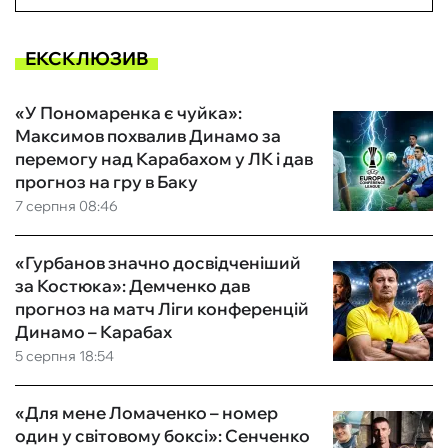
ЕКСКЛЮЗИВ
«У Пономаренка є чуйка»:
Максимов похвалив Динамо за
перемогу над Карабахом у ЛК і дав
прогноз на гру в Баку
7 серпня 08:46
«Гурбанов значно досвідченіший
за Костюка»: Демченко дав
прогноз на матч Ліги конференцій
Динамо – Карабах
5 серпня 18:54
«Для мене Ломаченко – номер
один у світовому боксі»: Сенченко