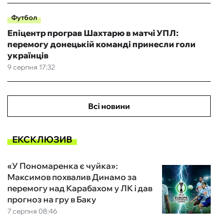
Футбол
Епіцентр програв Шахтарю в матчі УПЛ:
перемогу донецькій команді принесли голи
українців
9 серпня 17:32
Всі новини
ЕКСКЛЮЗИВ
«У Пономаренка є чуйка»:
Максимов похвалив Динамо за
перемогу над Карабахом у ЛК і дав
прогноз на гру в Баку
7 серпня 08:46