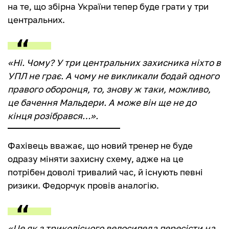
на те, що збірна України тепер буде грати у три
центральних.
«Ні. Чому? У три центральних захисника ніхто в
УПЛ не грає. А чому не викликали бодай одного
правого оборонця, то, знову ж таки, можливо,
це бачення Мальдери. А може він ще не до
кінця розібрався…».
Фахівець вважає, що новий тренер не буде
одразу міняти захисну схему, адже на це
потрібен доволі тривалий час, й існують певні
ризики. Федорчук провів аналогію.
«Це як з триколісного велосипеда пересісти на