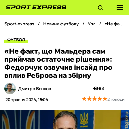
sport-express
новини футболу
упл
«Не факт, що Мальдера сам приймав остаточне рішення»: Федорчук озвучив інсайд про вплив Реброва на збірну
ФУТБОЛ
ФУТБОЛ
БАСКЕТБОЛ
«Не факт, що Мальдера сам
приймав остаточне рішення»:
БОКС
Федорчук озвучив інсайд про
вплив Реброва на збірну
ХОКЕЙ
Дмитро Вєнков
88
ТЕНІС
★
★
★
★
★
★
★
★
★
★
2 голоси
20 травня 2026, 15:06
КІБЕРСПОРТ
ЧС-2026