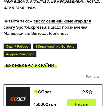
мені відомо. Можливо, це неправдивий інсайд,
але я таке чув».
Читайте також
ексклюзивний коментар для
сайту Sport-Express.ua
щодо призначення
Мальдери від Віктора Леоненка.
Сергій Ребров
Збірна України з футболу
Андреа Мальдера
БУКМЕКЕРИ УКРАЇНИ
Реклама
GGbet
9.9
150000 грн
На сайт