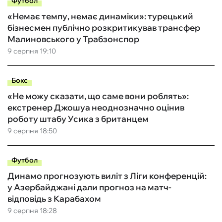
Футбол
«Немає темпу, немає динаміки»: турецький
бізнесмен публічно розкритикував трансфер
Малиновського у Трабзонспор
9 серпня 19:10
Бокс
«Не можу сказати, що саме вони роблять»:
екстренер Джошуа неоднозначно оцінив
роботу штабу Усика з британцем
9 серпня 18:50
Футбол
Динамо прогнозують виліт з Ліги конференцій:
у Азербайджані дали прогноз на матч-
відповідь з Карабахом
9 серпня 18:28