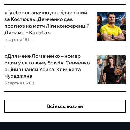
«Гурбанов значно досвідченіший
за Костюка»: Демченко дав
прогноз на матч Ліги конференцій
Динамо – Карабах
5 серпня 18:54
«Для мене Ломаченко – номер
один у світовому боксі»: Сенченко
оцінив шанси Усика, Кличка та
Чухаджяна
3 серпня 09:08
Всі ексклюзиви