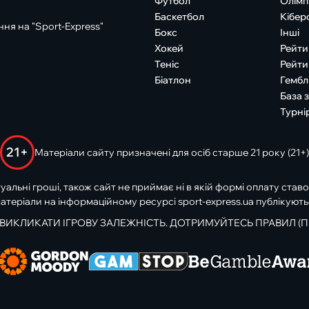
Футбол
Олімп
Баскетбол
Кібер
ня на "Sport-Express"
Бокс
Інші
Хокей
Рейти
Теніс
Рейти
Біатлон
Гембл
База 
Турні
21+
Матеріали сайту призначені для осіб старше 21 року (21+)
туальні гроші, також сайт не приймає ні в якій формі оплату ставо
атеріали на інформаційному ресурсі sport-express.ua публікують
 ВИКЛИКАТИ ІГРОВУ ЗАЛЕЖНІСТЬ. ДОТРИМУЙТЕСЬ ПРАВИЛ (П