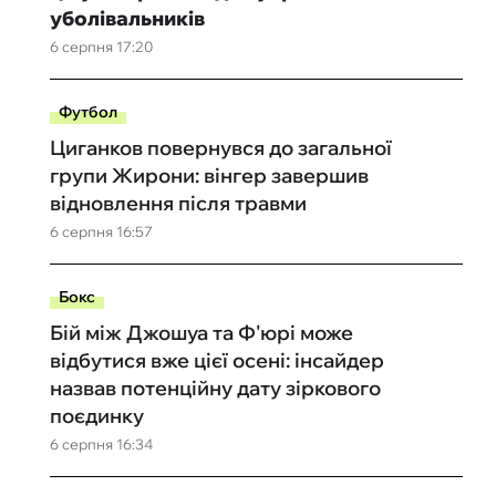
уболівальників
6 серпня 17:20
Футбол
Циганков повернувся до загальної
групи Жирони: вінгер завершив
відновлення після травми
6 серпня 16:57
Бокс
Бій між Джошуа та Ф'юрі може
відбутися вже цієї осені: інсайдер
назвав потенційну дату зіркового
поєдинку
6 серпня 16:34