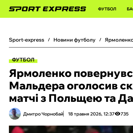
ФУТБОЛ
БА
sport-express
новини футболу
ФУТБОЛ
Ярмоленко повернувся
Мальдера оголосив ск
матчі з Польщею та Д
Дмитро Чорнобай
18 травня 2026, 12:37
735