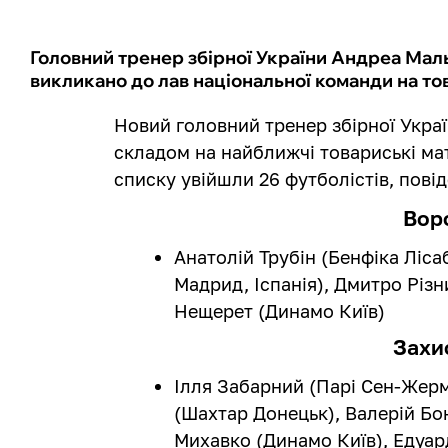
Головний тренер збірної України Андреа Маль
викликано до лав національної команди на тов
Новий головний тренер збірної Укра
складом на найближчі товариські мат
списку увійшли 26 футболістів, пов
Вор
Анатолій Трубін (Бенфіка Ліса
Мадрид, Іспанія), Дмитро Різ
Нещерет (Динамо Київ)
Захи
Ілля Забарний (Парі Сен-Жерм
(Шахтар Донецьк), Валерій Бо
Михавко (Динамо Київ), Едуар