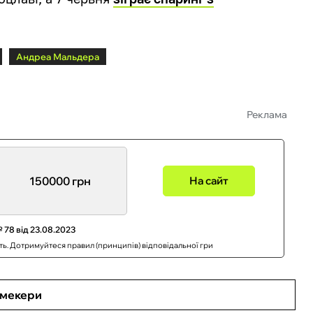
Андреа Мальдера
Реклама
150000 грн
На сайт
 78 від 23.08.2023
сть. Дотримуйтеся правил (принципів) відповідальної гри
кмекери