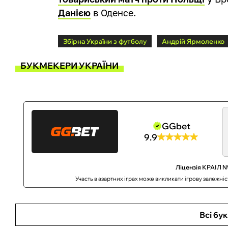
Данією
в Оденсе.
Збірна України з футболу
Андрій Ярмоленко
БУКМЕКЕРИ УКРАЇНИ
GGbet
9.9
Ліцензія КРАІЛ №
Участь в азартних іграх може викликати ігрову залежні
Всі бу