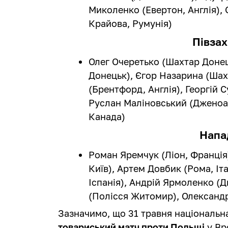
Миколенко (Евертон, Англія),
Крайова, Румунія)
Півза
Олег Очеретько (Шахтар Доне
Донецьк), Єгор Назарина (Ша
(Брентфорд, Англія), Георгій 
Руслан Маліновський (Дженоа, 
Канада)
Напа
Роман Яремчук (Ліон, Франці
Київ), Артем Довбик (Рома, Іт
Іспанія), Андрій Ярмоленко (Д
(Полісся Житомир), Олександ
Зазначимо, що 31 травня національна
товариський матч проти Польщі
у Вр