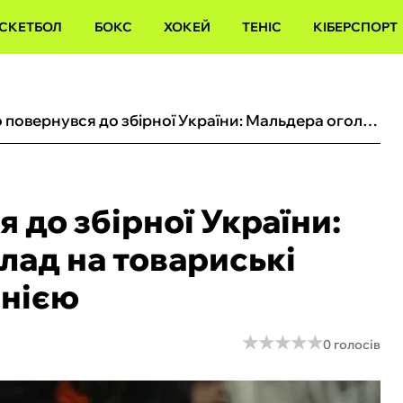
СКЕТБОЛ
БОКС
ХОКЕЙ
ТЕНІС
КІБЕРСПОРТ
Ярмоленко повернувся до збірної України: Мальдера оголосив склад на товариські матчі з Польщею та Данією
 до збірної України:
лад на товариські
анією
★
★
★
★
★
★
★
★
★
★
0 голосів