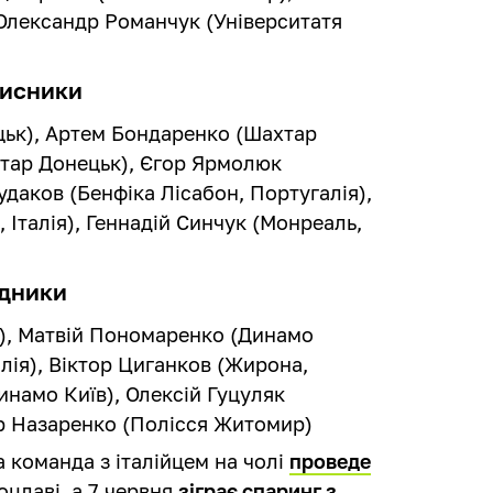
 Олександр Романчук (Університатя
хисники
цьк), Артем Бондаренко (Шахтар
хтар Донецьк), Єгор Ярмолюк
Судаков (Бенфіка Лісабон, Португалія),
Італія), Геннадій Синчук (Монреаль,
дники
я), Матвій Пономаренко (Динамо
алія), Віктор Циганков (Жирона,
инамо Київ), Олексій Гуцуляк
р Назаренко (Полісся Житомир)
 команда з італійцем на чолі
проведе
оцлаві, а 7 червня
зіграє спаринг з