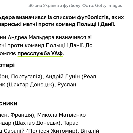
Збірна України з футболу. Фото: Getty Images
дера визначився із списком футболістів, яких
ариські матчі проти команд Польщі і Данії.
їни Андреа Мальдера визначився зі
чі проти команд Польщі і Данії. До
ідомляє
пресслужба УАФ
.
отарі
бон, Португалія), Андрій Лунін (Реал
ник (Шахтар Донецьк), Руслан
сники
ен, Франція), Микола Матвієнко
ндар (Шахтар Донецьк), Тарас
д Сарапій (Полісся Житомир), Віталій