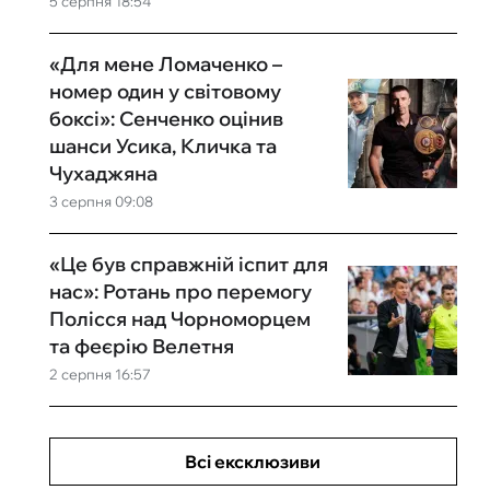
5 серпня 18:54
«Для мене Ломаченко –
номер один у світовому
боксі»: Сенченко оцінив
шанси Усика, Кличка та
Чухаджяна
3 серпня 09:08
«Це був справжній іспит для
нас»: Ротань про перемогу
Полісся над Чорноморцем
та феєрію Велетня
2 серпня 16:57
Всі ексклюзиви