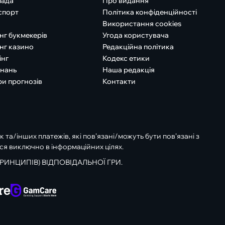
іада
Про видання
спорт
Політика конфіденційності
Використання cookies
нг букмекерів
Угода користувача
нг казино
Редакційна політика
інг
Кодекс етики
знань
Наша редакція
ри прогнозів
Контакти
к та/інших платежів, які пов’язані/можуть бути пов’язані з
ся виключно в інформаційних цілях.
РИНЦИПІВ) ВІДПОВІДАЛЬНОЇ ГРИ.