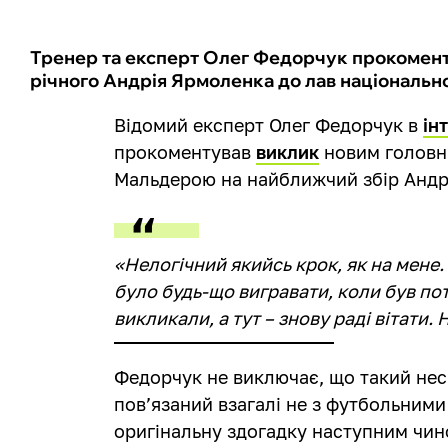
Тренер та експерт Олег Федорчук прокоменту
річного Андрія Ярмоленка до лав національної
Відомий експерт Олег Федорчук в
ін
прокоментував
виклик
новим головни
Мальдерою на найближчий збір Андр
«Нелогічний якийсь крок, як на мене
було будь-що вигравати, коли був по
викликали, а тут – знову раді вітати
Федорчук не виключає, що такий не
пов’язаний взагалі не з футбольними
оригінальну здогадку наступним чин