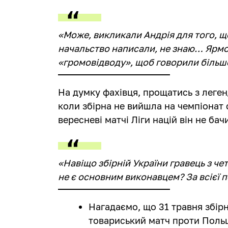
«Може, викликали Андрія для того, 
начальство написали, не знаю… Ярмол
«громовідводу», щоб говорили більше
На думку фахівця, прощатись з леген
коли збірна не вийшла на чемпіонат 
вересневі матчі Ліги націй він не бач
«Навіщо збірній України гравець з ч
не є основним виконавцем? За всієї 
Нагадаємо, що 31 травня збір
товариський матч проти Польщі