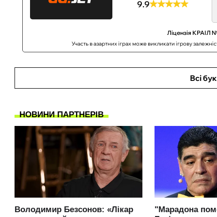
9.9
Ліцензія КРАІЛ №
Участь в азартних іграх може викликати ігрову залежні
Всі бу