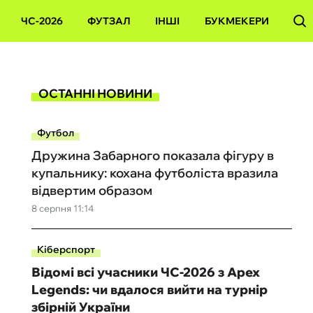
ЧС-2026
ФУТЗАЛ
ІНШІ
БУКМЕКЕРИ
ОСТАННІ НОВИНИ
Футбол
Дружина Забарного показала фігуру в
купальнику: кохана футболіста вразила
відвертим образом
8 серпня 11:14
Кіберспорт
Відомі всі учасники ЧС-2026 з Apex
Legends: чи вдалося вийти на турнір
збірній України