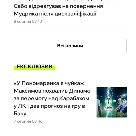
Сабо відреагував на повернення
Мудрика після дискваліфікації
8 серпня 09:10
Всі новини
ЕКСКЛЮЗИВ
«У Пономаренка є чуйка»:
Максимов похвалив Динамо
за перемогу над Карабахом
у ЛК і дав прогноз на гру в
Баку
7 серпня 08:46