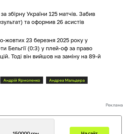
за збірну України 125 матчів. Забив
зультат) та оформив 26 асистів
ьо-жовтих 23 березня 2025 року у
ти Бельгії (0:3) у плей-оф за право
ацій. Тоді він вийшов на заміну на 89-й
Андрій Ярмоленко
Андреа Мальдера
Реклама
150000 грн
На сайт