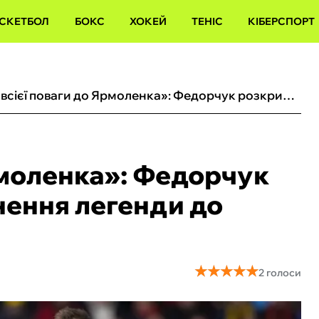
СКЕТБОЛ
БОКС
ХОКЕЙ
ТЕНІС
КІБЕРСПОРТ
«За всієї поваги до Ярмоленка»: Федорчук розкритикував повернення легенди до збірної України
рмоленка»: Федорчук
ення легенди до
★
★
★
★
★
★
★
★
★
★
2 голоси