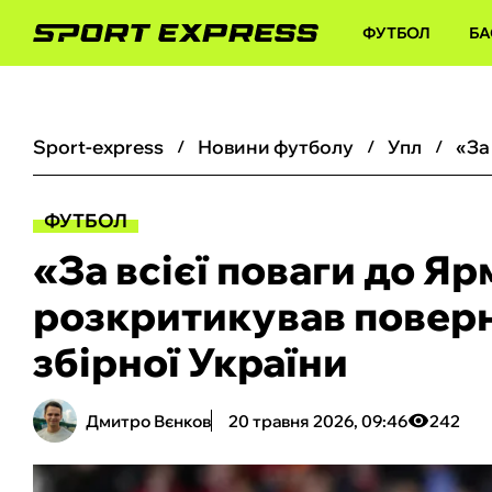
ФУТБОЛ
БА
sport-express
новини футболу
упл
ФУТБОЛ
«За всієї поваги до Я
розкритикував поверн
збірної України
Дмитро Вєнков
20 травня 2026, 09:46
242