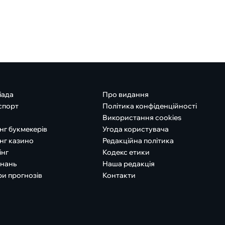
іада
Про видання
спорт
Політика конфіденційності
Використання cookies
нг букмекерів
Угода користувача
нг казино
Редакційна політика
інг
Кодекс етики
знань
Наша редакція
ри прогнозів
Контакти