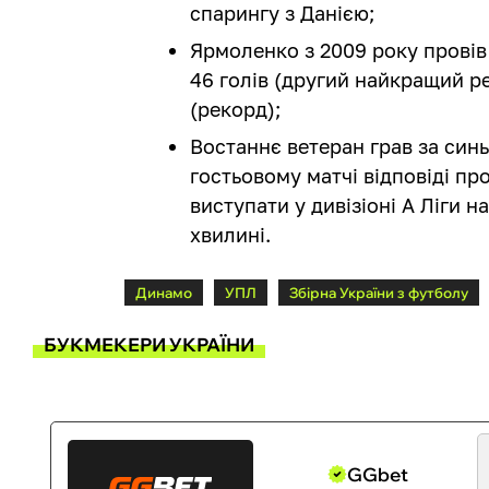
спарингу з Данією;
Ярмоленко з 2009 року провів 
46 голів (другий найкращий ре
(рекорд);
Востаннє ветеран грав за син
гостьовому матчі відповіді про
виступати у дивізіоні А Ліги н
хвилині.
Динамо
УПЛ
Збірна України з футболу
БУКМЕКЕРИ УКРАЇНИ
GGbet