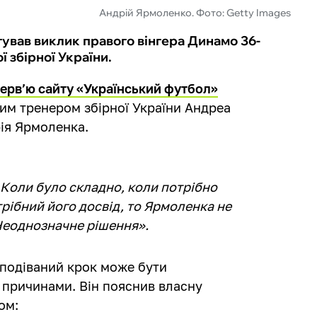
Андрій Ярмоленко. Фото: Getty Images
вав виклик правого вінгера Динамо 36-
 збірної України.
терв’ю сайту «Український футбол»
м тренером збірної України Андреа
ія Ярмоленка.
. Коли було складно, коли потрібно
трібний його досвід, то Ярмоленка не
. Неоднозначне рішення».
сподіваний крок може бути
 причинами. Він пояснив власну
ом: