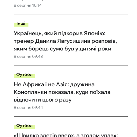
8 серпня 10:14
Інші
Українець, який підкорив Японію:
тренер Данила Явгусишина розповів,
яким борець сумо був у дитячі роки
8 серпня 09:48
Футбол
Не Африка і не Азія: дружина
Коноплянки показала, куди поїхала
відпочити цього разу
8 серпня 09:44
Футбол
«Швидко злетів вверх, а згодом упав»: