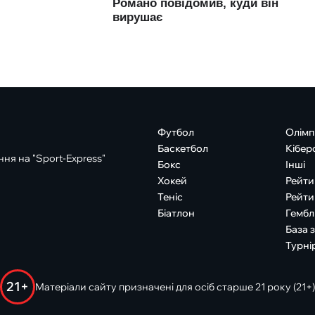
Футбол
Олімп
Баскетбол
Кібер
ня на "Sport-Express"
Бокс
Інші
Хокей
Рейти
Теніс
Рейти
Біатлон
Гембл
База 
Турні
21+
Матеріали сайту призначені для осіб старше 21 року (21+)