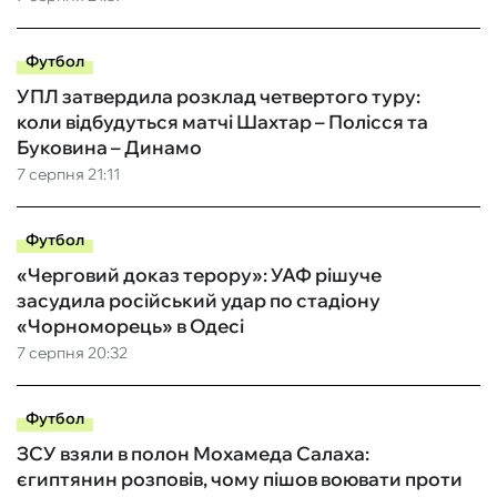
Футбол
УПЛ затвердила розклад четвертого туру:
коли відбудуться матчі Шахтар – Полісся та
Буковина – Динамо
7 серпня 21:11
Футбол
«Черговий доказ терору»: УАФ рішуче
засудила російський удар по стадіону
«Чорноморець» в Одесі
7 серпня 20:32
Футбол
ЗСУ взяли в полон Мохамеда Салаха:
єгиптянин розповів, чому пішов воювати проти