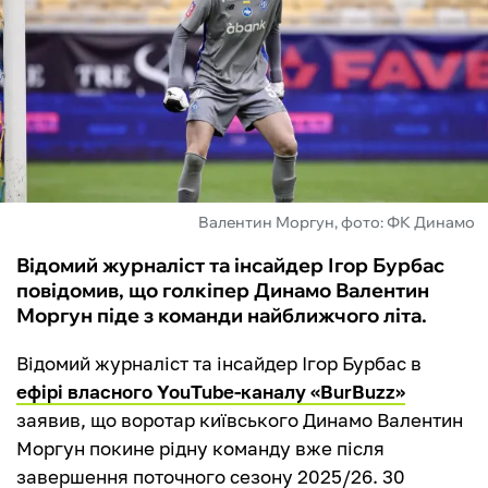
ФУТЗАЛ
ІНШІ
БУКМЕКЕРИ
Валентин Моргун, фото: ФК Динамо
Відомий журналіст та інсайдер Ігор Бурбас
повідомив, що голкіпер Динамо Валентин
Моргун піде з команди найближчого літа.
Відомий журналіст та інсайдер Ігор Бурбас в
ефірі власного YouTube-каналу «BurBuzz»
заявив, що воротар київського Динамо Валентин
Моргун покине рідну команду вже після
завершення поточного сезону 2025/26. 30