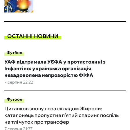
ОСТАННІ НОВИНИ
Футбол
УАФ підтримала УЄФА у протистоянні з
Інфантіно: українська організація
незадоволена непрозорістю ФІФА
7 серпня 22:22
Футбол
Циганков знову поза складом Жирони:
каталонець пропустив п'ятий спаринг поспіль
на тлі чуток про трансфер
7 серпня 21:37