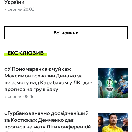
України
7 серпня 20:03
Всі новини
ЕКСКЛЮЗИВ
«У Пономаренка є чуйка»:
Максимов похвалив Динамо за
перемогу над Карабахом у ЛК і дав
прогноз на гру в Баку
7 серпня 08:46
«Гурбанов значно досвідченіший
за Костюка»: Демченко дав
прогноз на матч Ліги конференцій