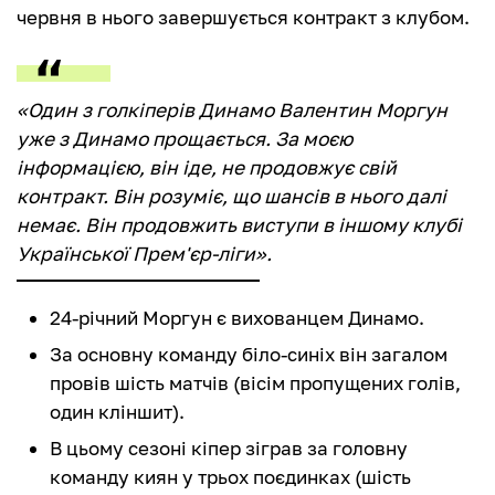
червня в нього завершується контракт з клубом.
«Один з голкіперів Динамо Валентин Моргун
уже з Динамо прощається. За моєю
інформацією, він іде, не продовжує свій
контракт. Він розуміє, що шансів в нього далі
немає. Він продовжить виступи в іншому клубі
Української Прем'єр-ліги».
24-річний Моргун є вихованцем Динамо.
За основну команду біло-синіх він загалом
провів шість матчів (вісім пропущених голів,
один кліншит).
В цьому сезоні кіпер зіграв за головну
команду киян у трьох поєдинках (шість