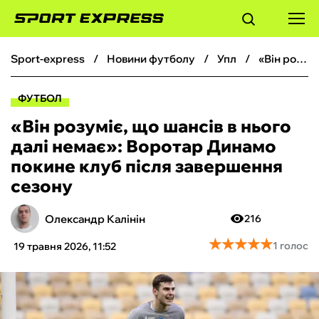
sport-express
новини футболу
упл
«Він розуміє, що шансів в нього далі немає»: Воротар Динамо покине клуб після завершення сезону
ФУТБОЛ
ФУТБОЛ
БАСКЕТБОЛ
«Він розуміє, що шансів в нього
далі немає»: Воротар Динамо
БОКС
покине клуб після завершення
сезону
ХОКЕЙ
Олександр Калінін
216
ТЕНІС
★
★
★
★
★
★
★
★
★
★
1 голос
19 травня 2026, 11:52
КІБЕРСПОРТ
ЧС-2026