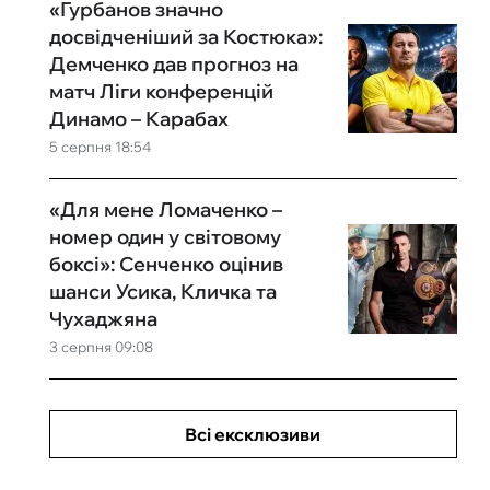
«Гурбанов значно
досвідченіший за Костюка»:
Демченко дав прогноз на
матч Ліги конференцій
Динамо – Карабах
5 серпня 18:54
«Для мене Ломаченко –
номер один у світовому
боксі»: Сенченко оцінив
шанси Усика, Кличка та
Чухаджяна
3 серпня 09:08
Всі ексклюзиви