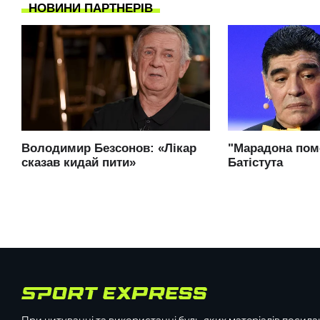
При цитуванні та використанні будь-яких матеріалів посилан