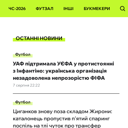
ЧС-2026
ФУТЗАЛ
ІНШІ
БУКМЕКЕРИ
ОСТАННІ НОВИНИ
Футбол
УАФ підтримала УЄФА у протистоянні
з Інфантіно: українська організація
незадоволена непрозорістю ФІФА
7 серпня 22:22
Футбол
Циганков знову поза складом Жирони:
каталонець пропустив п'ятий спаринг
поспіль на тлі чуток про трансфер