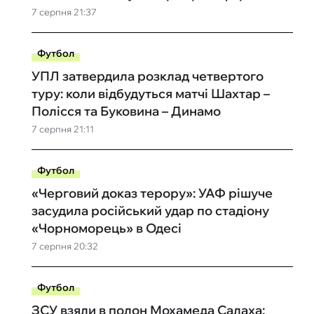
7 серпня 21:37
Футбол
УПЛ затвердила розклад четвертого
туру: коли відбудуться матчі Шахтар –
Полісся та Буковина – Динамо
7 серпня 21:11
Футбол
«Черговий доказ терору»: УАФ рішуче
засудила російський удар по стадіону
«Чорноморець» в Одесі
7 серпня 20:32
Футбол
ЗСУ взяли в полон Мохамеда Салаха: