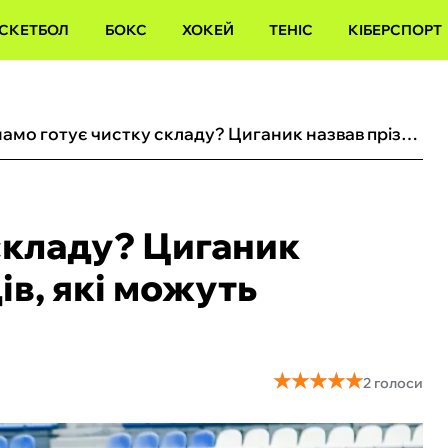
СКЕТБОЛ
БОКС
ХОКЕЙ
ТЕНІС
КІБЕРСПОРТ
Динамо готує чистку складу? Циганик назвав прізвища гравців, які можуть залишити клуб влітку
складу? Циганик
ів, які можуть
★
★
★
★
★
★
★
★
★
★
2 голоси