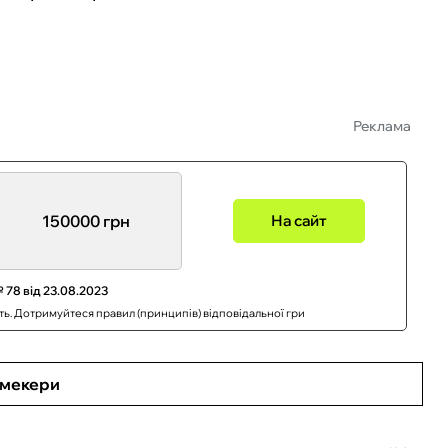
Реклама
150000 грн
На сайт
 78 від 23.08.2023
сть. Дотримуйтеся правил (принципів) відповідальної гри
кмекери