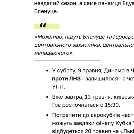
невдалий сезон, а саме панамця Еду
Бленуце.
«Можливо, підуть Бленуце та Геррер
центрального захисника, центрально
нападаючого».
У суботу, 9 травня, Динамо в
проти ЛНЗ
і залишилося на чет
УПЛ.
Вже завтра, 13 травня, київсь
Гра розпочнеться о 15:30.
Потрапити до єврокубків наст
можуть завдяки фіналу Кубка 
відбудеться 20 травня на «Льві