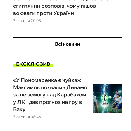
єгиптянин розповів, чому пішов
воювати проти України
7 серпня 20:03
Всі новини
ЕКСКЛЮЗИВ
«У Пономаренка є чуйка»:
Максимов похвалив Динамо
за перемогу над Карабахом
у ЛК і дав прогноз на гру в
Баку
7 серпня 08:46