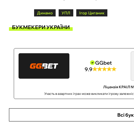
Динамо
УПЛ
Ігор Циганик
БУКМЕКЕРИ УКРАЇНИ
GGbet
9.9
Ліцензія КРАІЛ №
Участь в азартних іграх може викликати ігрову залежні
Всі бу