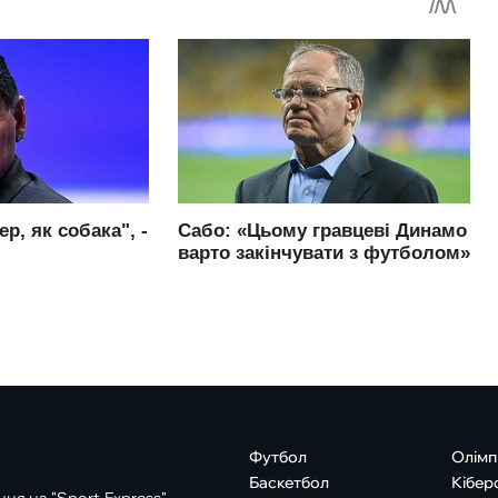
Футбол
Олімп
Баскетбол
Кібер
ня на "Sport-Express"