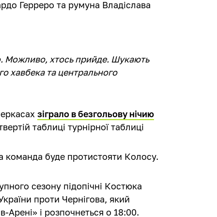
ардо Герреро та румуна Владіслава
о. Можливо, хтось прийде. Шукають
го хавбека та центрального
 Черкасах
зіграло в безгольову нічию
вертій таблиці турнірної таблиці
ка команда буде протистояти Колосу.
упного сезону підопічні Костюка
України проти Чернігова, який
в-Арені» і розпочнеться о 18:00.