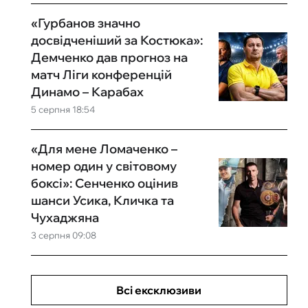
«Гурбанов значно
досвідченіший за Костюка»:
Демченко дав прогноз на
матч Ліги конференцій
Динамо – Карабах
5 серпня 18:54
«Для мене Ломаченко –
номер один у світовому
боксі»: Сенченко оцінив
шанси Усика, Кличка та
Чухаджяна
3 серпня 09:08
Всі ексклюзиви