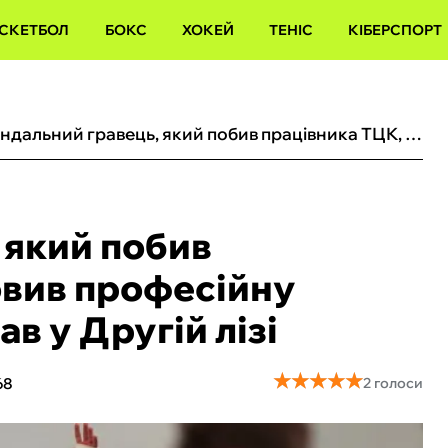
СКЕТБОЛ
БОКС
ХОКЕЙ
ТЕНІС
КІБЕРСПОРТ
Скандальний гравець, який побив працівника ТЦК, відновив професійну кар’єру: нападник зіграв у Другій лізі
 який побив
овив професійну
ав у Другій лізі
★
★
★
★
★
★
★
★
★
★
68
2 голоси