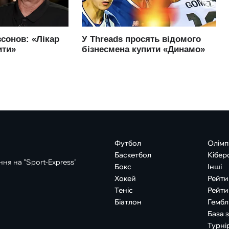
Футбол
Олімп
Баскетбол
Кібер
ня на "Sport-Express"
Бокс
Інші
Хокей
Рейти
Теніс
Рейти
Біатлон
Гембл
База 
Турні