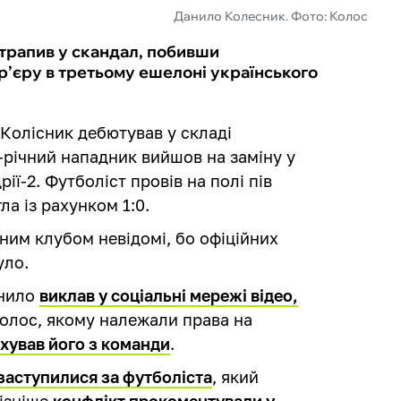
Данило Колесник. Фото: Колос
трапив у скандал, побивши
р’єру в третьому ешелоні українського
Колісник дебютував у складі
4-річний нападник вийшов на заміну у
ії-2. Футболіст провів на полі пів
ла із рахунком 1:0.
ним клубом невідомі, бо офіційних
уло.
анило
виклав у соціальні мережі відео,
Колос, якому належали права на
ахував його з команди
.
заступилися за футболіста
, який
Пізніше
конфлікт прокоментували у