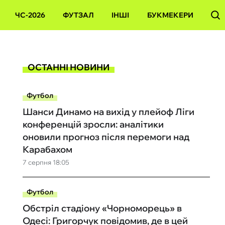
ЧС-2026
ФУТЗАЛ
ІНШІ
БУКМЕКЕРИ
ОСТАННІ НОВИНИ
Футбол
Шанси Динамо на вихід у плейоф Ліги
конференцій зросли: аналітики
оновили прогноз після перемоги над
Карабахом
7 серпня 18:05
Футбол
Обстріл стадіону «Чорноморець» в
Одесі: Григорчук повідомив, де в цей