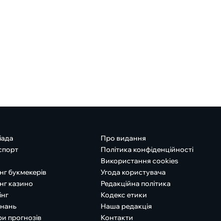
іада
Про видання
спорт
Політика конфіденційності
Використання cookies
нг букмекерів
Угода користувача
нг казино
Редакційна політика
інг
Кодекс етики
знань
Наша редакція
ри прогнозів
Контакти