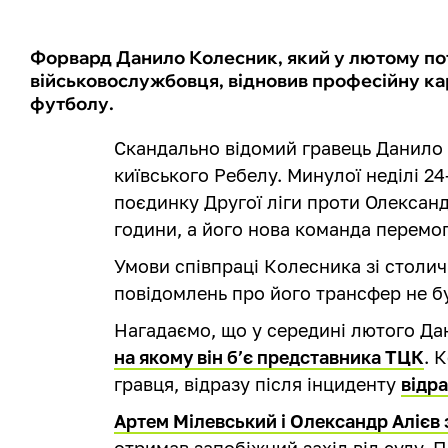
Форвард Данило Колесник, який у лютому по
військовослужбовця, відновив професійну ка
футболу.
Скандально відомий гравець Данило 
київського Ребелу. Минулої неділі 2
поєдинку Другої ліги проти Олександр
години, а його нова команда перемог
Умови співпраці Колесника зі столич
повідомлень про його трансфер не б
Нагадаємо, що у середині лютого Д
на якому він б’є представника ТЦК
. 
гравця, відразу після інциденту
відр
Артем Мілевський і Олександр Алієв 
отримав запобіжний захід від суду. 