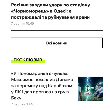
Росіяни завдали удару по стадіону
«Чорноморець» в Одесі: є
постраждалі та руйнування арени
7 серпня 15:45
Всі новини
ЕКСКЛЮЗИВ
«У Пономаренка є чуйка»:
Максимов похвалив Динамо
за перемогу над Карабахом
у ЛК і дав прогноз на гру в
Баку
7 серпня 08:46