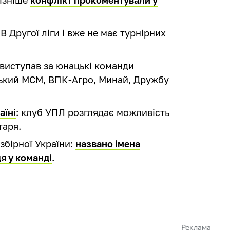
В Другої ліги і вже не має турнірних
виступав за юнацькі команди
ський МСМ, ВПК-Агро, Минай, Дружбу
аїні
: клуб УПЛ розглядає можливість
таря.
збірної України:
названо імена
ця у команді
.
Реклама