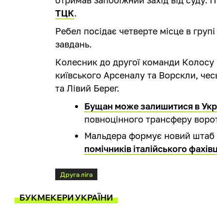
ТЦК
.
Ребел посідає четверте місце в групі 
завдань.
Колесник до другої команди Колосу 
київського Арсеналу та Ворскли, че
та Лівий Берег.
Бущан може залишитися в Укр
повноцінного трансферу воро
Мальдера формує новий штаб 
помічників італійського фахів
Друга ліга
БУКМЕКЕРИ УКРАЇНИ