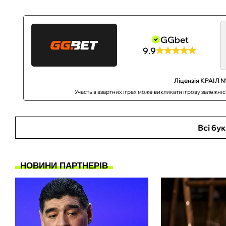
GGbet
9.9
Ліцензія КРАІЛ №
Участь в азартних іграх може викликати ігрову залежні
Всі бу