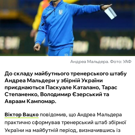
ФУТЗАЛ
ІНШІ
БУКМЕКЕРИ
Андреа Мальдера. Фото: УАФ
До складу майбутнього тренерського штабу
Андреа Мальдери у збірній України
приєднаються Паскуале Каталано, Тарас
Степаненко, Володимир Єзерський та
Авраам Кампомар.
Віктор Вацко
повідомив, що Андреа Мальдера
практично сформував тренерський штаб збірної
України на майбутній період, визначившись із