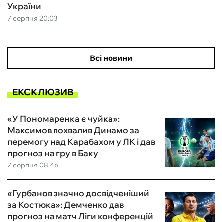
України
7 серпня 20:03
Всі новини
ЕКСКЛЮЗИВ
«У Пономаренка є чуйка»:
Максимов похвалив Динамо за
перемогу над Карабахом у ЛК і дав
прогноз на гру в Баку
7 серпня 08:46
«Гурбанов значно досвідченіший
за Костюка»: Демченко дав
прогноз на матч Ліги конференцій