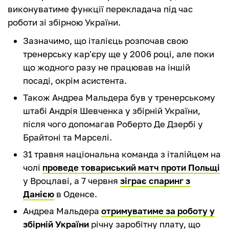
виконуватиме функції перекладача під час
роботи зі збірною України.
Зазначимо, що італієць розпочав свою
тренерську кар'єру ще у 2006 році, але поки
що жодного разу не працював на іншій
посаді, окрім асистента.
Також Андреа Мальдера був у тренерському
штабі Андрія Шевченка у збірній України,
після чого допомагав Роберто Де Дзербі у
Брайтоні та Марселі.
31 травня національна команда з італійцем на
чолі
проведе товариський матч проти Польщі
у Вроцлаві, а 7 червня
зіграє спаринг з
Данією
в Оденсе.
Андреа Мальдера
отримуватиме за роботу у
збірній України
річну заробітну плату, що