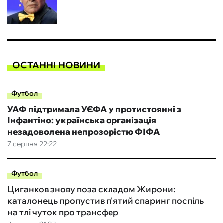
ОСТАННІ НОВИНИ
Футбол
УАФ підтримала УЄФА у протистоянні з
Інфантіно: українська організація
незадоволена непрозорістю ФІФА
7 серпня 22:22
Футбол
Циганков знову поза складом Жирони:
каталонець пропустив п'ятий спаринг поспіль
на тлі чуток про трансфер