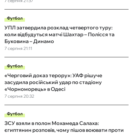
7 серпня 21:37
Футбол
УПЛ затвердила розклад четвертого туру:
коли відбудуться матчі Шахтар – Полісся та
Буковина – Динамо
7 серпня 21:11
Футбол
«Черговий доказ терору»: УАФ рішуче
засудила російський удар по стадіону
«Чорноморець» в Одесі
7 серпня 20:32
Футбол
ЗСУ взяли в полон Мохамеда Салаха:
єгиптянин розповів, чому пішов воювати проти