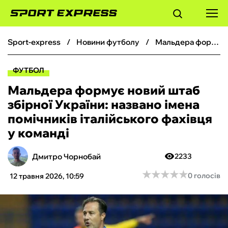
sport-express
новини футболу
Мальдера формує новий штаб збірної України: названо імена помічників італійського фахівця у команді
ФУТБОЛ
ФУТБОЛ
БАСКЕТБОЛ
Мальдера формує новий штаб
збірної України: названо імена
БОКС
помічників італійського фахівця
у команді
ХОКЕЙ
Дмитро Чорнобай
2233
ТЕНІС
★
★
★
★
★
★
★
★
★
★
0 голосів
12 травня 2026, 10:59
КІБЕРСПОРТ
ЧС-2026