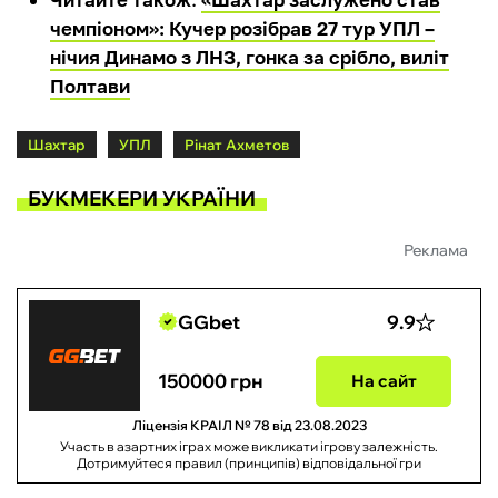
чемпіоном»: Кучер розібрав 27 тур УПЛ –
нічия Динамо з ЛНЗ, гонка за срібло, виліт
Полтави
Шахтар
УПЛ
Рінат Ахметов
БУКМЕКЕРИ УКРАЇНИ
Реклама
GGbet
9.9
150000 грн
На сайт
Ліцензія КРАІЛ № 78 від 23.08.2023
Участь в азартних іграх може викликати ігрову залежність.
Дотримуйтеся правил (принципів) відповідальної гри