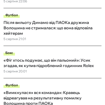
5 серпня 22:06
Футбол
Після вильоту Динамо від ПАОКа дружина
Волошина не стрималася: що вона відповіла
хейтерам
5 серпня 21:01
Бокс
«Фіг хтось подумає, що він пальоний»: Усик
згадав, як купив підроблений годинник Rolex
5 серпня 20:01
Футбол
«Вимкнулася» вся команда»: Кравець
відреагував на результативну помилку
Волошина проти ПАОКа