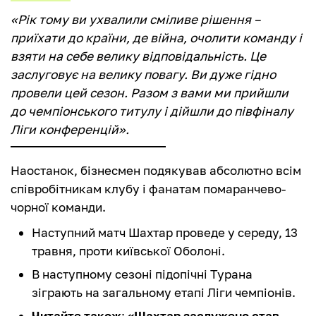
«Рік тому ви ухвалили сміливе рішення –
приїхати до країни, де війна, очолити команду і
взяти на себе велику відповідальність. Це
заслуговує на велику повагу. Ви дуже гідно
провели цей сезон. Разом з вами ми прийшли
до чемпіонського титулу і дійшли до півфіналу
Ліги конференцій».
Наостанок, бізнесмен подякував абсолютно всім
співробітникам клубу і фанатам помаранчево-
чорної команди.
Наступний матч Шахтар проведе у середу, 13
травня, проти київської Оболоні.
В наступному сезоні підопічні Турана
зіграють на загальному етапі Ліги чемпіонів.
Читайте також
:
«Шахтар заслужено став