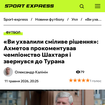
sport-express
новини футболу
упл
«Ви ухвалили сміливе рішення»: Ахметов прокоментував чемпіонство Шахтаря і звернувся до Турана
ФУТБОЛ
ФУТБОЛ
БАСКЕТБОЛ
«Ви ухвалили сміливе рішення»:
Ахметов прокоментував
БОКС
чемпіонство Шахтаря і
звернувся до Турана
ХОКЕЙ
Олександр Калінін
79
ТЕНІС
★
★
★
★
★
★
★
★
★
★
1 голос
11 травня 2026, 20:25
КІБЕРСПОРТ
ЧС-2026