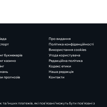
іада
Про видання
спорт
Політика конфіденційності
Використання cookies
нг букмекерів
Угода користувача
нг казино
Редакційна політика
інг
Кодекс етики
знань
Наша редакція
ри прогнозів
Контакти
к та/інших платежів, які пов’язані/можуть бути пов’язані з