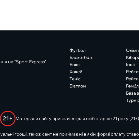
Футбол
Олімп
Баскетбол
Кібер
ня на "Sport-Express"
Бокс
Інші
Хокей
Рейти
Теніс
Рейти
Біатлон
Гембл
База 
Турні
21+
Матеріали сайту призначені для осіб старше 21 року (21+)
туальні гроші, також сайт не приймає ні в якій формі оплату ставо