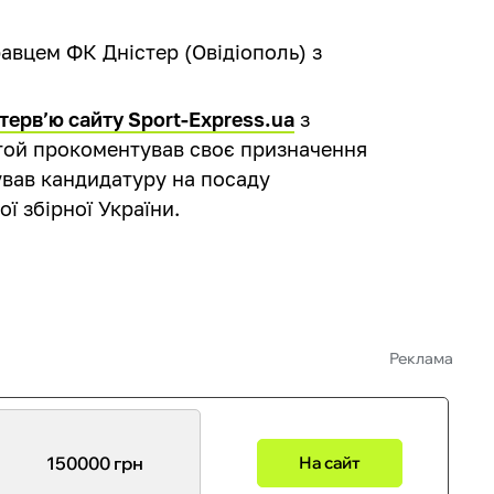
авцем ФК Дністер (Овідіополь) з
терв’ю сайту Sport-Express.ua
з
той прокоментував своє призначення
вав кандидатуру на посаду
ї збірної України.
Реклама
150000 грн
На сайт