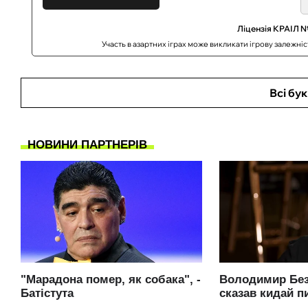
Ліцензія КРАІЛ №
Участь в азартних іграх може викликати ігрову залежні
Всі бу