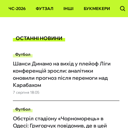
ЧС-2026
ФУТЗАЛ
ІНШІ
БУКМЕКЕРИ
ОСТАННІ НОВИНИ
Футбол
Шанси Динамо на вихід у плейоф Ліги
конференцій зросли: аналітики
оновили прогноз після перемоги над
Карабахом
7 серпня 18:05
Футбол
Обстріл стадіону «Чорноморець» в
Одесі: Григорчук повідомив, де в цей