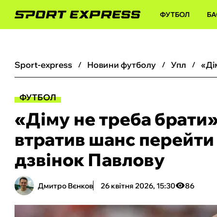
ФУТБОЛ
БА
sport-express
новини футболу
упл
ФУТБОЛ
«Діму не треба брати»
втратив шанс перейти
дзвінок Павлову
Дмитро Вєнков
26 квітня 2026, 15:30
86