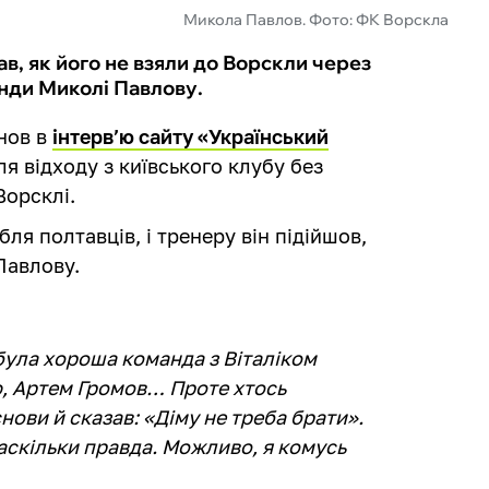
Микола Павлов. Фото: ФК Ворскла
, як його не взяли до Ворскли через
нди Миколі Павлову.
нов в
інтерв’ю сайту «Український
ля відходу з київського клубу без
Ворсклі.
ля полтавців, і тренеру він підійшов,
Павлову.
 була хороша команда з Віталіком
ю, Артем Громов… Проте хтось
ови й сказав: «Діму не треба брати».
наскільки правда. Можливо, я комусь