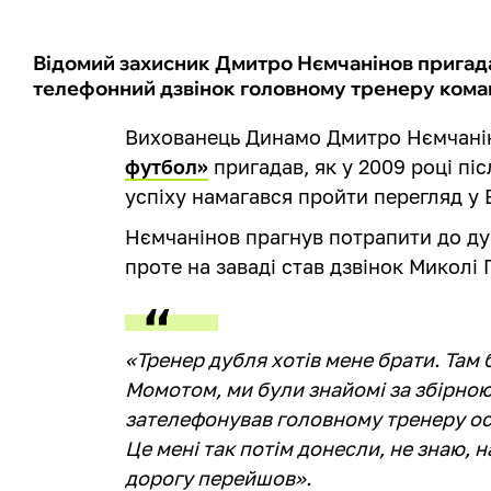
Відомий захисник Дмитро Нємчанінов пригадав
телефонний дзвінок головному тренеру кома
Вихованець Динамо Дмитро Нємчані
футбол»
пригадав, як у 2009 році піс
успіху намагався пройти перегляд у 
Нємчанінов прагнув потрапити до дуб
проте на заваді став дзвінок Миколі 
«Тренер дубля хотів мене брати. Там
Момотом, ми були знайомі за збірно
зателефонував головному тренеру осн
Це мені так потім донесли, не знаю, 
дорогу перейшов».