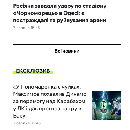
Росіяни завдали удару по стадіону
«Чорноморець» в Одесі: є
постраждалі та руйнування арени
7 серпня 15:45
Всі новини
ЕКСКЛЮЗИВ
«У Пономаренка є чуйка»:
Максимов похвалив Динамо
за перемогу над Карабахом
у ЛК і дав прогноз на гру в
Баку
7 серпня 08:46