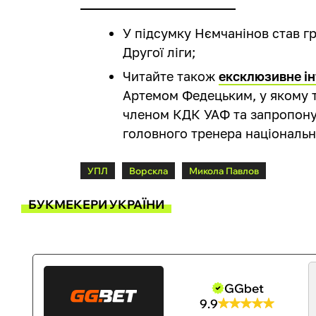
У підсумку Нємчанінов став гр
Другої ліги;
Читайте також
ексклюзивне ін
Артемом Федецьким, у якому 
членом КДК УАФ та запропону
головного тренера національно
УПЛ
Ворскла
Микола Павлов
БУКМЕКЕРИ УКРАЇНИ
GGbet
9.9