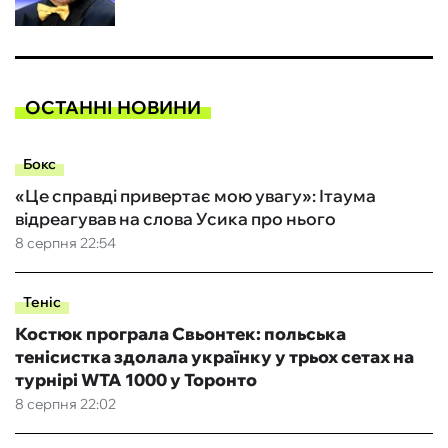
ОСТАННІ НОВИНИ
Бокс
«Це справді привертає мою увагу»: Ітаума
відреагував на слова Усика про нього
8 серпня 22:54
Теніс
Костюк програла Свьонтек: польська
тенісистка здолала українку у трьох сетах на
турнірі WTA 1000 у Торонто
8 серпня 22:02