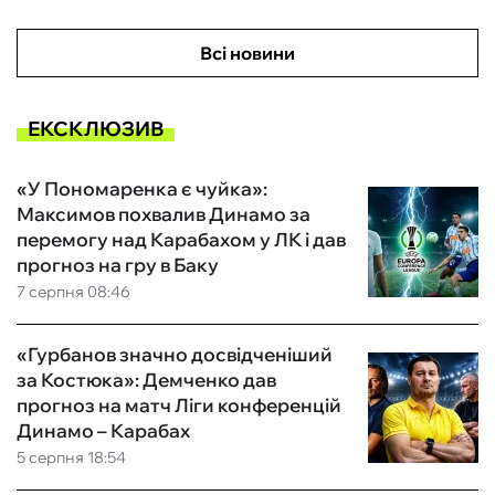
Всі новини
ЕКСКЛЮЗИВ
«У Пономаренка є чуйка»:
Максимов похвалив Динамо за
перемогу над Карабахом у ЛК і дав
прогноз на гру в Баку
7 серпня 08:46
«Гурбанов значно досвідченіший
за Костюка»: Демченко дав
прогноз на матч Ліги конференцій
Динамо – Карабах
5 серпня 18:54