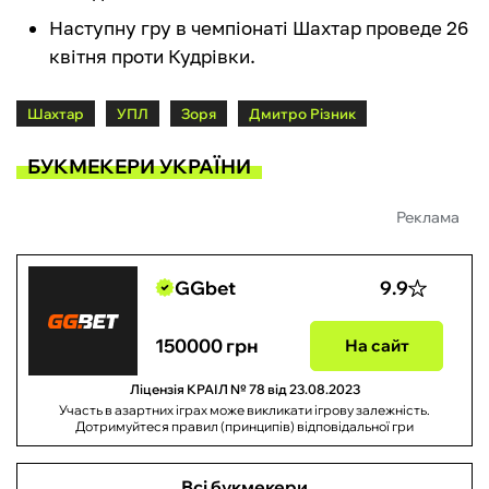
Наступну гру в чемпіонаті Шахтар проведе 26
квітня проти Кудрівки.
Шахтар
УПЛ
Зоря
Дмитро Різник
БУКМЕКЕРИ УКРАЇНИ
Реклама
GGbet
9.9
150000 грн
На сайт
Ліцензія КРАІЛ № 78 від 23.08.2023
Участь в азартних іграх може викликати ігрову залежність.
Дотримуйтеся правил (принципів) відповідальної гри
Всі букмекери