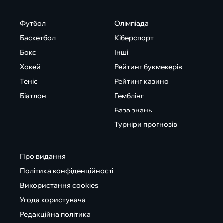
Футбол
Олімпіада
Баскетбол
Кіберспорт
Бокс
Інші
Хокей
Рейтинг букмекерів
Теніс
Рейтинг казино
Біатлон
Гемблінг
База знань
Турніри прогнозів
Про видання
Політика конфіденційності
Використання cookies
Угода користувача
Редакційна політика