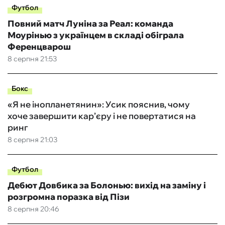
Футбол
Повний матч Луніна за Реал: команда
Моурінью з українцем в складі обіграла
Ференцварош
8 серпня 21:53
Бокс
«Я не інопланетянин»: Усик пояснив, чому
хоче завершити кар’єру і не повертатися на
ринг
8 серпня 21:03
Футбол
Дебют Довбика за Болонью: вихід на заміну і
розгромна поразка від Пізи
8 серпня 20:46