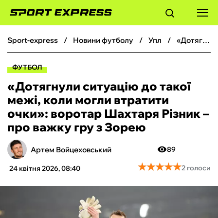
sport-express
новини футболу
упл
«Дотягнули ситуацію до такої межі, коли могли втратити очки»: воротар Шахтаря Різник – про важку гру з Зорею
ФУТБОЛ
ФУТБОЛ
БАСКЕТБОЛ
«Дотягнули ситуацію до такої
межі, коли могли втратити
БОКС
очки»: воротар Шахтаря Різник –
про важку гру з Зорею
ХОКЕЙ
Артем Войцеховський
89
ТЕНІС
★
★
★
★
★
★
★
★
★
★
2 голоси
24 квітня 2026, 08:40
КІБЕРСПОРТ
ЧС-2026