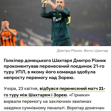
ФУТЗАЛ
ІНШІ
БУКМЕКЕРИ
Дмитро Різник. Фото: Шахтар
Голкіпер донецького Шахтаря Дмитро Різник
прокоментував перенесений поєдинок 21-го
туру УПЛ, в якому його команда здобула
непросту перемогу над Зорею.
Учора, 23 квітня,
відбувся перенесений матч 21-
го туру між Шахтарем і Зорею
. «Гірники»
вирвали перемогу на заключних хвилинах
завдяки сумнівному пенальті. Воротар донеччан