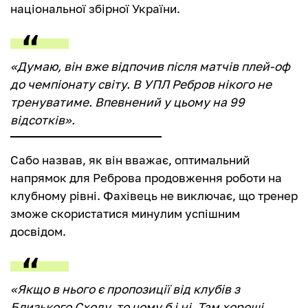
національної збірної України.
«Думаю, він вже відпочив після матчів плей-оф
до чемпіонату світу. В УПЛ Ребров нікого не
тренуватиме. Впевнений у цьому на 99
відсотків».
Сабо назвав, як він вважає, оптимальний
напрямок для Реброва продовження роботи на
клубному рівні. Фахівець не виключає, що тренер
зможе скористатися минулим успішним
досвідом.
«Якщо в нього є пропозиції від клубів з
Близького Сходу, то чому б і ні. Там хороші