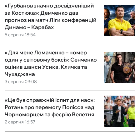
«Гурбанов значно досвідченіший
за Костюка»: Демченко дав
прогноз на матч Ліги конференцій
Динамо – Карабах
5 серпня 18:54
«Для мене Ломаченко – номер
один у світовому боксі»: Сенченко
оцінив шанси Усика, Кличка та
Чухаджяна
3 серпня 09:08
«Це був справжній іспит для нас»:
Ротань про перемогу Полісся над
Чорноморцем та феєрію Велетня
2 серпня 16:57