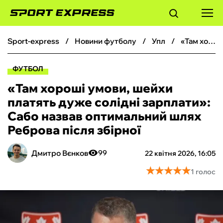
sport-express
новини футболу
упл
«Там хороші умови, шейхи платять дуже солідні зарплати»: Сабо назвав оптимальний шлях Реброва після збірної
ФУТБОЛ
ФУТБОЛ
БАСКЕТБОЛ
«Там хороші умови, шейхи
платять дуже солідні зарплати»:
БОКС
Сабо назвав оптимальний шлях
Реброва після збірної
ХОКЕЙ
Дмитро Вєнков
99
22 квітня 2026, 16:05
ТЕНІС
★
★
★
★
★
★
★
★
★
★
1 голос
КІБЕРСПОРТ
ЧС-2026