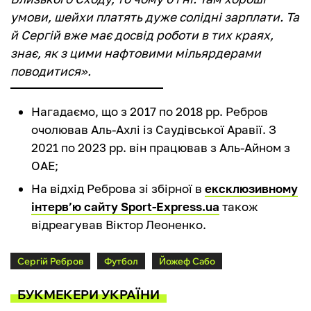
умови, шейхи платять дуже солідні зарплати. Та
й Сергій вже має досвід роботи в тих краях,
знає, як з цими нафтовими мільярдерами
поводитися».
Нагадаємо, що з 2017 по 2018 рр. Ребров
очолював Аль-Ахлі із Саудівської Аравії. З
2021 по 2023 рр. він працював з Аль-Айном з
ОАЕ;
На відхід Реброва зі збірної в
ексклюзивному
інтерв’ю сайту Sport-Express.ua
також
відреагував Віктор Леоненко.
Сергій Ребров
Футбол
Йожеф Сабо
БУКМЕКЕРИ УКРАЇНИ