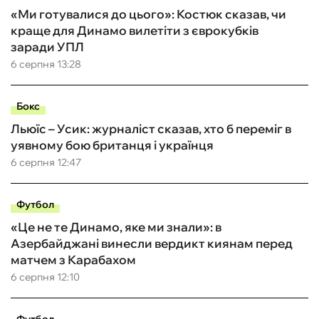
«Ми готувалися до цього»: Костюк сказав, чи
краще для Динамо вилетіти з єврокубків
заради УПЛ
6 серпня 13:28
Бокс
Льюїс – Усик: журналіст сказав, хто б переміг в
уявному бою британця і українця
6 серпня 12:47
Футбол
«Це не те Динамо, яке ми знали»: в
Азербайджані винесли вердикт киянам перед
матчем з Карабахом
6 серпня 12:10