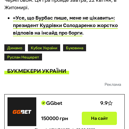
Житомирі.
«Усе, що Бурбас пише, мене не цікавить»:
президент Кудрівки Солодаренко жорстко
відповів на інсайд про борги
.
Динамо
Кубок України
Буковина
Руслан Нещерет
БУКМЕКЕРИ УКРАЇНИ
Реклама
GGbet
9.9
150000 грн
На сайт