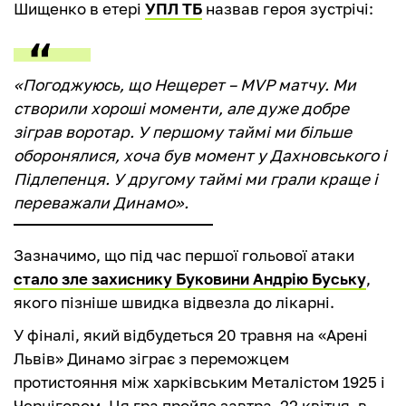
Шищенко в етері
УПЛ ТБ
назвав героя зустрічі:
«Погоджуюсь, що Нещерет – MVP матчу. Ми
створили хороші моменти, але дуже добре
зіграв воротар. У першому таймі ми більше
оборонялися, хоча був момент у Дахновського і
Підлепенця. У другому таймі ми грали краще і
переважали Динамо».
Зазначимо, що під час першої гольової атаки
стало зле захиснику Буковини Андрію Буську
,
якого пізніше швидка відвезла до лікарні.
У фіналі, який відбудеться 20 травня на «Арені
Львів» Динамо зіграє з переможцем
протистояння між харківським Металістом 1925 і
Черніговом. Ця гра пройде завтра, 22 квітня, в