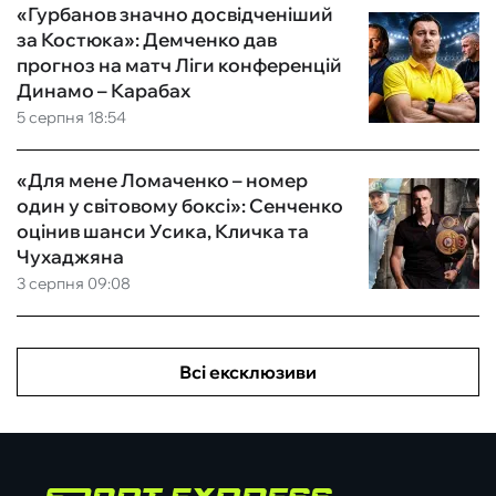
«Гурбанов значно досвідченіший
за Костюка»: Демченко дав
прогноз на матч Ліги конференцій
Динамо – Карабах
5 серпня 18:54
«Для мене Ломаченко – номер
один у світовому боксі»: Сенченко
оцінив шанси Усика, Кличка та
Чухаджяна
3 серпня 09:08
Всі ексклюзиви