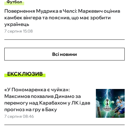
Футбол
Повернення Мудрика в Челсі: Маркевич оцінив
камбек вінгера та пояснив, що має зробити
українець
7 серпня 15:08
Всі новини
ЕКСКЛЮЗИВ
«У Пономаренка є чуйка»:
Максимов похвалив Динамо за
перемогу над Карабахом у ЛК і дав
прогноз на гру в Баку
7 серпня 08:46