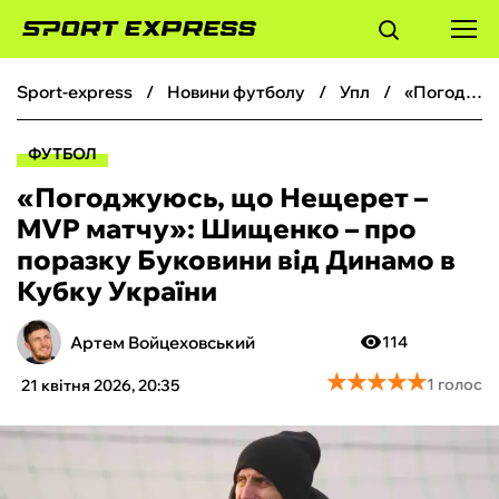
sport-express
новини футболу
упл
«Погоджуюсь, що Нещерет – MVP матчу»: Шищенко – про поразку Буковини від Динамо в Кубку України
ФУТБОЛ
ФУТБОЛ
БАСКЕТБОЛ
«Погоджуюсь, що Нещерет –
MVP матчу»: Шищенко – про
БОКС
поразку Буковини від Динамо в
Кубку України
ХОКЕЙ
Артем Войцеховський
114
ТЕНІС
★
★
★
★
★
★
★
★
★
★
1 голос
21 квітня 2026, 20:35
КІБЕРСПОРТ
ЧС-2026