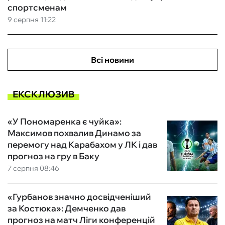
спортсменам
9 серпня 11:22
Всі новини
ЕКСКЛЮЗИВ
«У Пономаренка є чуйка»:
Максимов похвалив Динамо за
перемогу над Карабахом у ЛК і дав
прогноз на гру в Баку
7 серпня 08:46
«Гурбанов значно досвідченіший
за Костюка»: Демченко дав
прогноз на матч Ліги конференцій