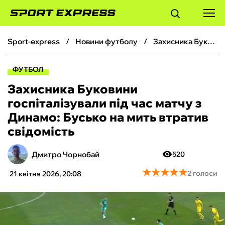
sport-express
новини футболу
Захисника Буковини госпіталізували під час матчу з Динамо: Бусько на мить втратив свідомість
ФУТБОЛ
ФУТБОЛ
БАСКЕТБОЛ
Захисника Буковини
госпіталізували під час матчу з
БОКС
Динамо: Бусько на мить втратив
свідомість
ХОКЕЙ
Дмитро Чорнобай
520
ТЕНІС
★
★
★
★
★
★
★
★
★
★
2 голоси
21 квітня 2026, 20:08
КІБЕРСПОРТ
ЧС-2026