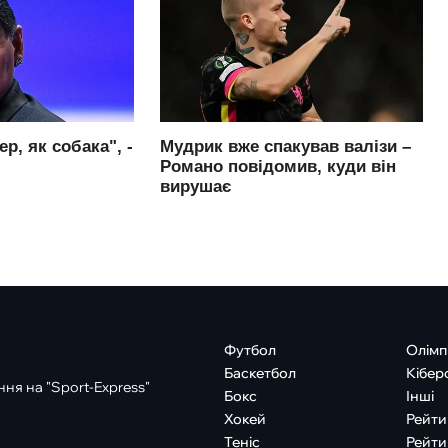
Футбол
Олімп
Баскетбол
Кібер
ня на "Sport-Express"
Бокс
Інші
Хокей
Рейти
Теніс
Рейти