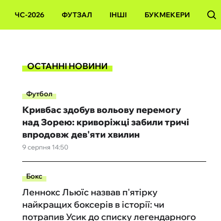
ЧС-2026
ФУТЗАЛ
ІНШІ
БУКМЕКЕРИ
ОСТАННІ НОВИНИ
Футбол
Кривбас здобув вольову перемогу
над Зорею: криворіжці забили тричі
впродовж дев'яти хвилин
9 серпня 14:50
Бокс
Леннокс Льюїс назвав п'ятірку
найкращих боксерів в історії: чи
потрапив Усик до списку легендарного