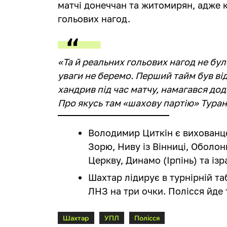
матчі донеччан та житомирян, адже
гольових нагод.
«Та й реальних гольових нагод не бул
уваги не беремо. Перший тайм був ві
хандрив під час матчу, намагався дод
Про якусь там «шахову партію» Туран
Володимир Циткін є вихованце
Зорю, Ниву із Вінниці, Оболон
Церкву, Динамо (Ірпінь) та ізр
Шахтар лідирує в турнірній т
ЛНЗ на три очки. Полісся йде 
Шахтар
УПЛ
Полісся