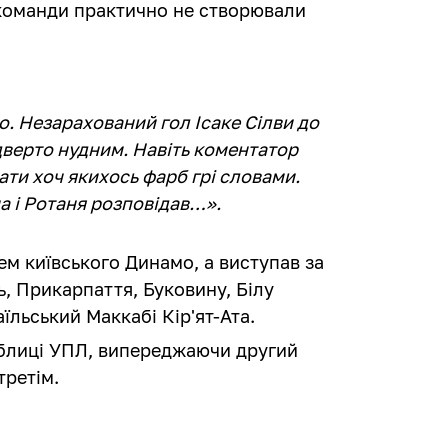
 команди практично не створювали
о. Незарахований гол Ісаке Сілви до
дверто нудним. Навіть коментатор
ати хоч якихось фарб грі словами.
а і Ротаня розповідав…».
м київського Динамо, а виступав за
ь, Прикарпаття, Буковину, Білу
аїльський Маккабі Кір'ят-Ата.
аблиці УПЛ, випереджаючи другий
третім.