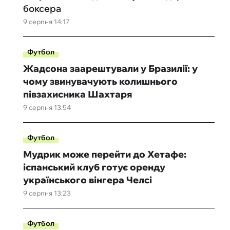
боксера
9 серпня 14:17
Футбол
Жадсона заарештували у Бразилії: у
чому звинувачують колишнього
півзахисника Шахтаря
9 серпня 13:54
Футбол
Мудрик може перейти до Хетафе:
іспанський клуб готує оренду
українського вінгера Челсі
9 серпня 13:23
Футбол