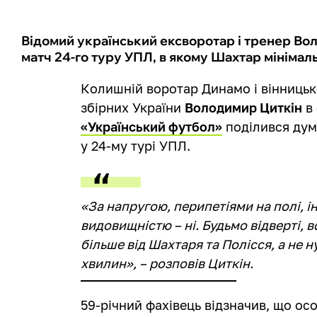
Відомий український ексворотар і тренер Во
матч 24-го туру УПЛ, в якому Шахтар мінімаль
Колишній воротар Динамо і вінницьк
збірних України
Володимир Циткін
в
«Український футбол»
поділився ду
у 24-му турі УПЛ.
«За напругою, перипетіями на полі, ін
видовищністю – ні. Будьмо відверті, 
більше від Шахтаря та Полісся, а не н
хвилин», – розповів Циткін.
59-річний фахівець відзначив, що о