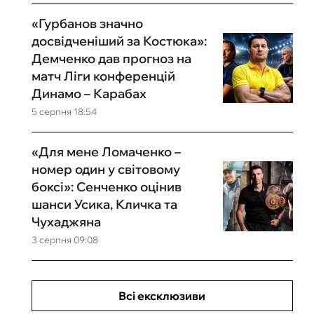
«Гурбанов значно
досвідченіший за Костюка»:
Демченко дав прогноз на
матч Ліги конференцій
Динамо – Карабах
5 серпня 18:54
«Для мене Ломаченко –
номер один у світовому
боксі»: Сенченко оцінив
шанси Усика, Кличка та
Чухаджяна
3 серпня 09:08
Всі ексклюзиви