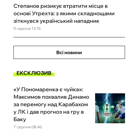
Степанов ризикує втратити місце в
основі Утрехта: з якими складнощами
зіткнувся український нападник
9 серпня 13:15
Всі новини
ЕКСКЛЮЗИВ
«У Пономаренка є чуйка»:
Максимов похвалив Динамо
за перемогу над Карабахом
у ЛК і дав прогноз на гру в
Баку
7 серпня 08:46