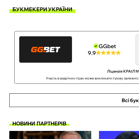
БУКМЕКЕРИ УКРАЇНИ
GGbet
9.9
Ліцензія КРАІЛ №
Участь в азартних іграх може викликати ігрову залежні
Всі бу