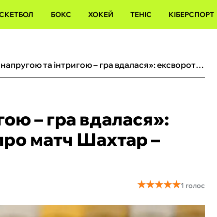
СКЕТБОЛ
БОКС
ХОКЕЙ
ТЕНІС
КІБЕРСПОРТ
«‎За напругою та інтригою – гра вдалася»: ексворотар Динамо – про матч Шахтар – Полісся
гою – гра вдалася»:
про матч Шахтар –
★
★
★
★
★
★
★
★
★
★
1 голос