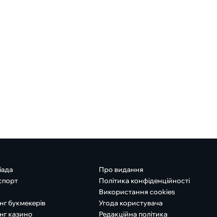
іада
Про видання
спорт
Політика конфіденційності
Використання cookies
нг букмекерів
Угода користувача
нг казино
Редакційна політика