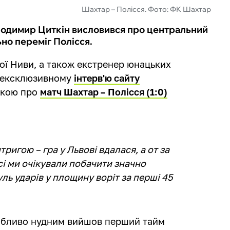
Шахтар – Полісся. Фото: ФК Шахтар
лодимир Циткін висловився про центральний
но переміг Полісся.
ої Ниви, а також екстренер юнацьких
 ексклюзивному
інтерв'ю сайту
мкою про
матч Шахтар – Полісся (1:0)
тригою – гра у Львові вдалася, а от за
всі ми очікували побачити значно
уль ударів у площину воріт за перші 45
собливо нудним вийшов перший тайм