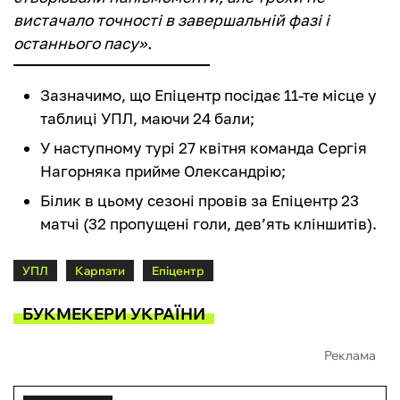
вистачало точності в завершальній фазі і
останнього пасу».
Зазначимо, що Епіцентр посідає 11-те місце у
таблиці УПЛ, маючи 24 бали;
У наступному турі 27 квітня команда Сергія
Нагорняка прийме Олександрію;
Білик в цьому сезоні провів за Епіцентр 23
матчі (32 пропущені голи, дев’ять кліншитів).
УПЛ
Карпати
Епіцентр
БУКМЕКЕРИ УКРАЇНИ
Реклама