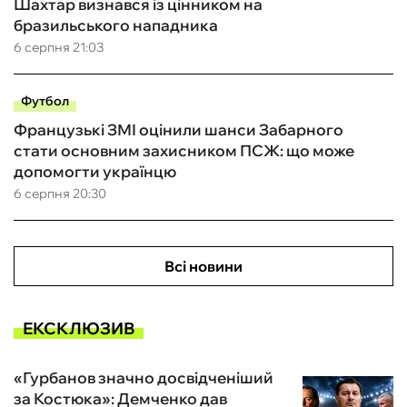
Шахтар визнався із цінником на
бразильського нападника
6 серпня 21:03
Футбол
Французькі ЗМІ оцінили шанси Забарного
стати основним захисником ПСЖ: що може
допомогти українцю
6 серпня 20:30
Всі новини
ЕКСКЛЮЗИВ
«Гурбанов значно досвідченіший
за Костюка»: Демченко дав