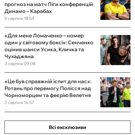
прогноз на матч Ліги конференцій
Динамо – Карабах
5 серпня 18:54
«Для мене Ломаченко – номер
один у світовому боксі»: Сенченко
оцінив шанси Усика, Кличка та
Чухаджяна
3 серпня 09:08
«Це був справжній іспит для нас»:
Ротань про перемогу Полісся над
Чорноморцем та феєрію Велетня
2 серпня 16:57
Всі ексклюзиви