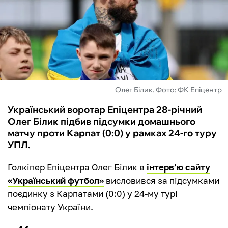
ФУТЗАЛ
ІНШІ
БУКМЕКЕРИ
Олег Білик. Фото: ФК Епіцентр
Український воротар Епіцентра 28-річний
Олег Білик підбив підсумки домашнього
матчу проти Карпат (0:0) у рамках 24-го туру
УПЛ.
Голкіпер Епіцентра Олег Білик в
інтерв’ю сайту
«Український футбол»
висловився за підсумками
поєдинку з Карпатами (0:0) у 24-му турі
чемпіонату України.