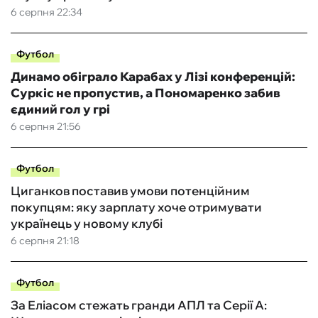
6 серпня 22:34
Футбол
Динамо обіграло Карабах у Лізі конференцій:
Суркіс не пропустив, а Пономаренко забив
єдиний гол у грі
6 серпня 21:56
Футбол
Циганков поставив умови потенційним
покупцям: яку зарплату хоче отримувати
українець у новому клубі
6 серпня 21:18
Футбол
За Еліасом стежать гранди АПЛ та Серії А: