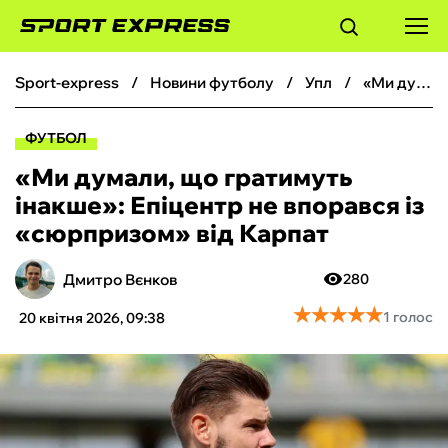
sport-express
новини футболу
упл
«Ми думали, що гратимуть інакше»: Епіцентр не впорався із «сюрпризом» від Карпат
ФУТБОЛ
ФУТБОЛ
БАСКЕТБОЛ
«Ми думали, що гратимуть
інакше»: Епіцентр не впорався із
БОКС
«сюрпризом» від Карпат
ХОКЕЙ
Дмитро Вєнков
280
★
★
★
★
★
★
★
★
★
★
1 голос
20 квітня 2026, 09:38
ТЕНІС
КІБЕРСПОРТ
ЧС-2026