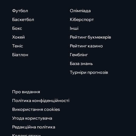
Футбол
Олімпіада
Баскетбол
Кіберспорт
Бокс
Інші
Хокей
Рейтинг букмекерів
Теніс
Рейтинг казино
Біатлон
Гемблінг
База знань
Турніри прогнозів
Про видання
Політика конфіденційності
Використання cookies
Угода користувача
Редакційна політика
Кодекс етики