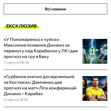
Всі новини
ЕКСКЛЮЗИВ
«У Пономаренка є чуйка»:
Максимов похвалив Динамо за
перемогу над Карабахом у ЛК і дав
прогноз на гру в Баку
7 серпня 08:46
«Гурбанов значно досвідченіший
за Костюка»: Демченко дав
прогноз на матч Ліги конференцій
Динамо – Карабах
5 серпня 18:54