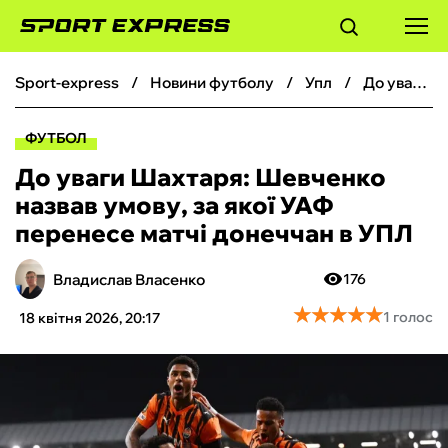
sport-express
новини футболу
упл
До уваги Шахтаря: Шевченко назвав умову, за якої УАФ перенесе матчі донеччан в УПЛ
ФУТБОЛ
ФУТБОЛ
БАСКЕТБОЛ
До уваги Шахтаря: Шевченко
назвав умову, за якої УАФ
БОКС
перенесе матчі донеччан в УПЛ
ХОКЕЙ
Владислав Власенко
176
★
★
★
★
★
★
★
★
★
★
1 голос
18 квітня 2026, 20:17
ТЕНІС
КІБЕРСПОРТ
ЧС-2026