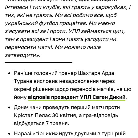
інтереси і тих клубів, які грають у єврокубках, і
тих, які не грають. Ми всі робимо все, щоб
український футбол процвітав. Ми маємо
з'ясувати всі за і проти. УПЛ займається цим,
там є президент і вони мають узгодити чи
переносити матчі. Ми можемо лише
затвердити».
Раніше головний тренер Шахтаря Арда
Турана висловив незадоволення через
окремі рішення щодо переносів матчів, на що
йому
відповів президент УПЛ Євген Дикий
.
Донеччани проведуть перший матч проти
Крістал Пелас 30 квітня, а гра-відповідь
відбудеться 7 травня.
Наразі «гірники» йдуть другими в турнірній