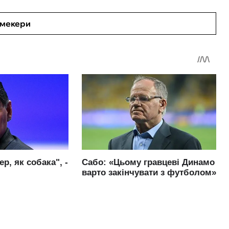
кмекери