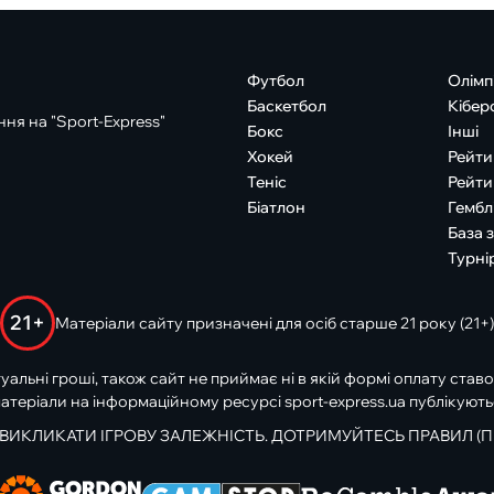
Футбол
Олімп
Баскетбол
Кібер
ня на "Sport-Express"
Бокс
Інші
Хокей
Рейти
Теніс
Рейти
Біатлон
Гембл
База 
Турні
21+
Матеріали сайту призначені для осіб старше 21 року (21+)
туальні гроші, також сайт не приймає ні в якій формі оплату ставо
атеріали на інформаційному ресурсі sport-express.ua публікують
 ВИКЛИКАТИ ІГРОВУ ЗАЛЕЖНІСТЬ. ДОТРИМУЙТЕСЬ ПРАВИЛ (П