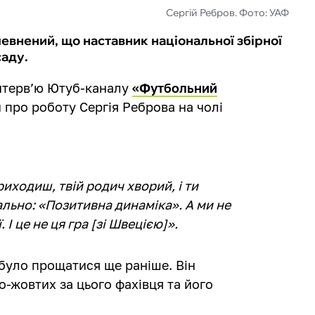
Сергій Ребров. Фото: УАФ
евнений, що наставник національної збірної
саду.
інтерв’ю Ютуб-каналу
«Футбольний
про роботу Сергія Реброва на чолі
приходиш, твій родич хворий, і ти
нально: «Позитивна динаміка». А ми не
І це не ця гра [зі Швецією]».
 було прощатися ще раніше. Він
о-жовтих за цього фахівця та його