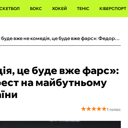
СКЕТБОЛ
БОКС
ХОКЕЙ
ТЕНІС
КІБЕРСПОРТ
«Це буде вже не комедія, це буде вже фарс»: Федорчук поставив хрест на майбутньому Реброва в збірній України
ія, це буде вже фарс»:
ест на майбутньому
аїни
★
★
★
★
★
★
★
★
★
★
1 голос