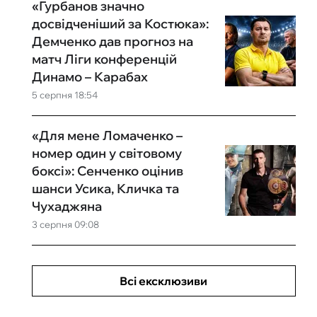
«Гурбанов значно
досвідченіший за Костюка»:
Демченко дав прогноз на
матч Ліги конференцій
Динамо – Карабах
5 серпня 18:54
«Для мене Ломаченко –
номер один у світовому
боксі»: Сенченко оцінив
шанси Усика, Кличка та
Чухаджяна
3 серпня 09:08
Всі ексклюзиви