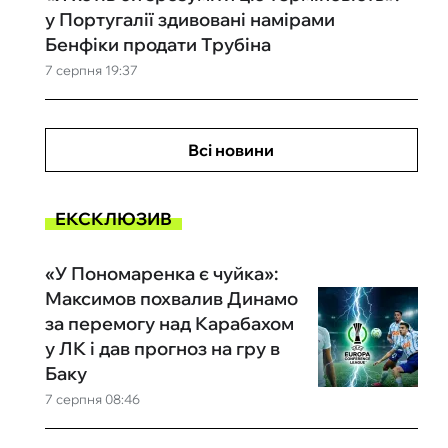
у Португалії здивовані намірами
Бенфіки продати Трубіна
7 серпня 19:37
Всі новини
ЕКСКЛЮЗИВ
«У Пономаренка є чуйка»:
Максимов похвалив Динамо
за перемогу над Карабахом
у ЛК і дав прогноз на гру в
Баку
7 серпня 08:46