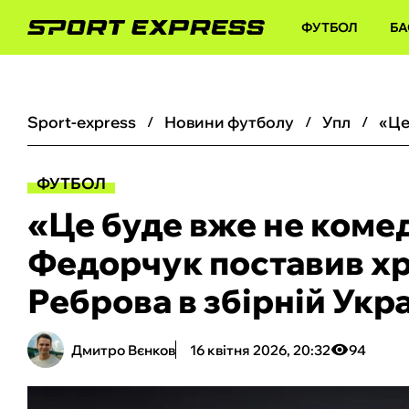
ФУТБОЛ
БА
sport-express
новини футболу
упл
ФУТБОЛ
«Це буде вже не комед
Федорчук поставив хр
Реброва в збірній Укр
Дмитро Вєнков
16 квітня 2026, 20:32
94