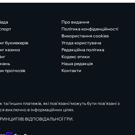
іада
Про видання
спорт
Політика конфіденційності
Використання cookies
нг букмекерів
Угода користувача
нг казино
Редакційна політика
інг
Кодекс етики
знань
Наша редакція
ри прогнозів
Контакти
к та/інших платежів, які пов’язані/можуть бути пов’язані з
ся виключно в інформаційних цілях.
РИНЦИПІВ) ВІДПОВІДАЛЬНОЇ ГРИ.