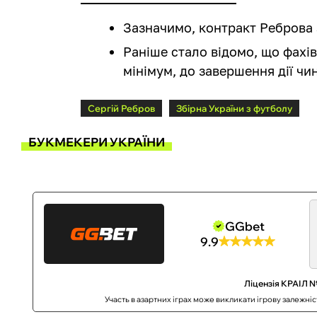
Зазначимо, контракт Реброва 
Раніше стало відомо, що фахі
мінімум, до завершення дії чин
Сергій Ребров
Збірна України з футболу
БУКМЕКЕРИ УКРАЇНИ
GGbet
9.9
Ліцензія КРАІЛ №
Участь в азартних іграх може викликати ігрову залежні