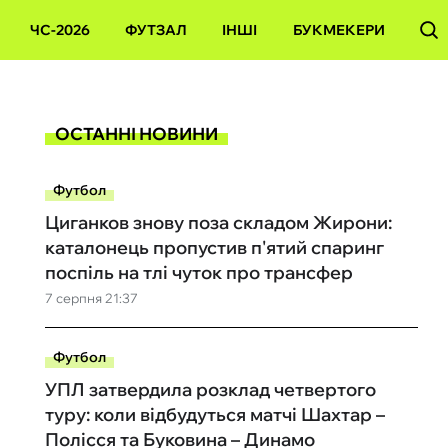
ЧС-2026
ФУТЗАЛ
ІНШІ
БУКМЕКЕРИ
ОСТАННІ НОВИНИ
Футбол
Циганков знову поза складом Жирони:
каталонець пропустив п'ятий спаринг
поспіль на тлі чуток про трансфер
7 серпня 21:37
Футбол
УПЛ затвердила розклад четвертого
туру: коли відбудуться матчі Шахтар –
Полісся та Буковина – Динамо