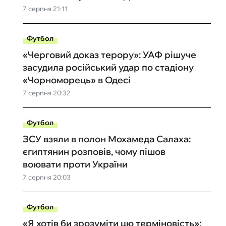
7 серпня 21:11
Футбол
«Черговий доказ терору»: УАФ рішуче
засудила російський удар по стадіону
«Чорноморець» в Одесі
7 серпня 20:32
Футбол
ЗСУ взяли в полон Мохамеда Салаха:
єгиптянин розповів, чому пішов
воювати проти України
7 серпня 20:03
Футбол
«Я хотів би зрозуміти цю терміновість»: