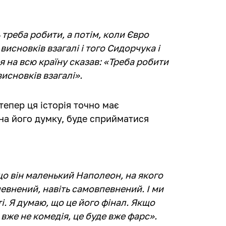
ь треба робити, а потім, коли Євро
висновків взагалі і того Сидорчука і
 на всю країну сказав: «Треба робити
исновків взагалі».
епер ця історія точно має
на його думку, буде сприйматися
що він маленький Наполеон, на якого
певнений, навіть самовпевнений. І ми
і. Я думаю, що це його фінал. Якщо
вже не комедія, це буде вже фарс».