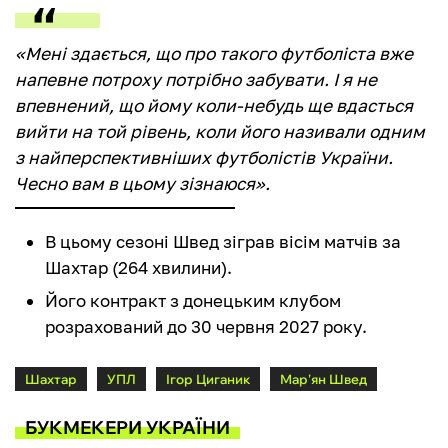
«Мені здається, що про такого футболіста вже
напевне потроху потрібно забувати. І я не
впевнений, що йому коли-небудь ще вдасться
вийти на той рівень, коли його називали одним
з найперспективніших футболістів України.
Чесно вам в цьому зізнаюся».
В цьому сезоні Швед зіграв вісім матчів за
Шахтар (264 хвилини).
Його контракт з донецьким клубом
розрахований до 30 червня 2027 року.
Шахтар
УПЛ
Ігор Циганик
Мар'ян Швед
БУКМЕКЕРИ УКРАЇНИ