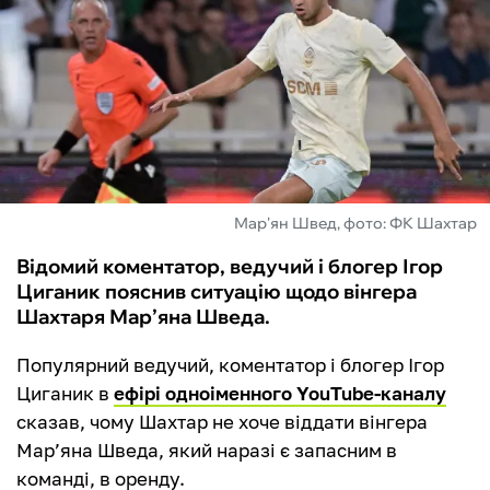
ФУТЗАЛ
ІНШІ
БУКМЕКЕРИ
Мар'ян Швед, фото: ФК Шахтар
Відомий коментатор, ведучий і блогер Ігор
Циганик пояснив ситуацію щодо вінгера
Шахтаря Мар’яна Шведа.
Популярний ведучий, коментатор і блогер Ігор
Циганик в
ефірі одноіменного YouTube-каналу
сказав, чому Шахтар не хоче віддати вінгера
Мар’яна Шведа, який наразі є запасним в
команді, в оренду.