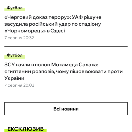
Футбол
«Черговий доказ терору»: УАФ рішуче
засудила російський удар по стадіону
«Чорноморець» в Одесі
7 серпня 20:32
Футбол
ЗСУ взяли в полон Мохамеда Салаха:
єгиптянин розповів, чому пішов воювати проти
України
7 серпня 20:03
Всі новини
ЕКСКЛЮЗИВ