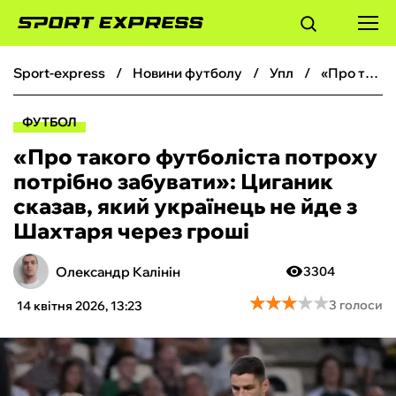
sport-express
новини футболу
упл
«Про такого футболіста потроху потрібно забувати»: Циганик сказав, який українець не йде з Шахтаря через гроші
ФУТБОЛ
ФУТБОЛ
БАСКЕТБОЛ
«Про такого футболіста потроху
потрібно забувати»: Циганик
БОКС
сказав, який українець не йде з
Шахтаря через гроші
ХОКЕЙ
Олександр Калінін
3304
ТЕНІС
★
★
★
★
★
★
★
★
★
★
3 голоси
14 квітня 2026, 13:23
КІБЕРСПОРТ
ЧС-2026