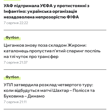
УАФ підтримала УЄФА у протистоянні з
Інфантіно: українська організація
незадоволена непрозорістю ФІФА
7 серпня 22:22
Футбол
Циганков знову поза складом Жирони:
каталонець пропустив п'ятий спаринг поспіль
на тлі чуток про трансфер
7 серпня 21:37
Футбол
УПЛ затвердила розклад четвертого туру:
коли відбудуться матчі Шахтар – Полісся та
Буковина – Динамо
7 серпня 21:11