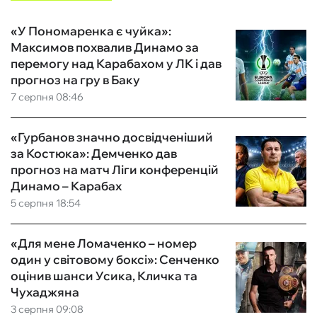
«У Пономаренка є чуйка»:
Максимов похвалив Динамо за
перемогу над Карабахом у ЛК і дав
прогноз на гру в Баку
7 серпня 08:46
«Гурбанов значно досвідченіший
за Костюка»: Демченко дав
прогноз на матч Ліги конференцій
Динамо – Карабах
5 серпня 18:54
«Для мене Ломаченко – номер
один у світовому боксі»: Сенченко
оцінив шанси Усика, Кличка та
Чухаджяна
3 серпня 09:08