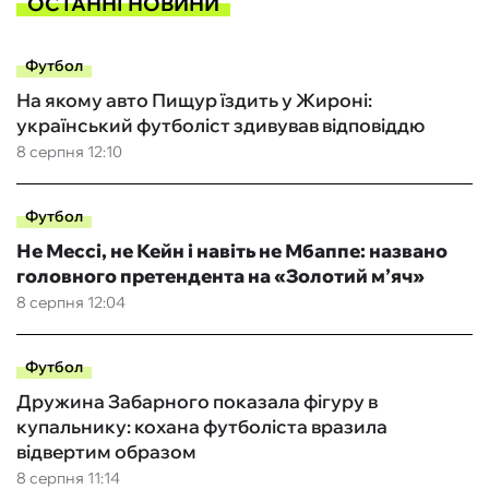
ОСТАННІ НОВИНИ
Футбол
На якому авто Пищур їздить у Жироні:
український футболіст здивував відповіддю
8 серпня 12:10
Футбол
Не Мессі, не Кейн і навіть не Мбаппе: названо
головного претендента на «Золотий м’яч»
8 серпня 12:04
Футбол
Дружина Забарного показала фігуру в
купальнику: кохана футболіста вразила
відвертим образом
8 серпня 11:14