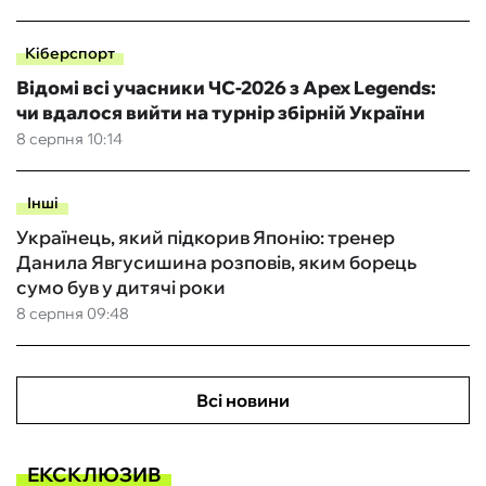
Кіберспорт
Відомі всі учасники ЧС-2026 з Apex Legends:
чи вдалося вийти на турнір збірній України
8 серпня 10:14
Інші
Українець, який підкорив Японію: тренер
Данила Явгусишина розповів, яким борець
сумо був у дитячі роки
8 серпня 09:48
Всі новини
ЕКСКЛЮЗИВ