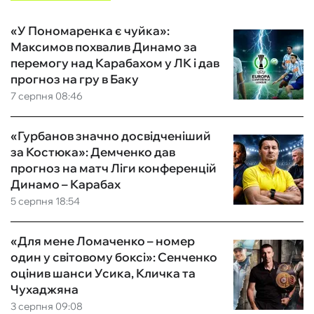
«У Пономаренка є чуйка»:
Максимов похвалив Динамо за
перемогу над Карабахом у ЛК і дав
прогноз на гру в Баку
7 серпня 08:46
«Гурбанов значно досвідченіший
за Костюка»: Демченко дав
прогноз на матч Ліги конференцій
Динамо – Карабах
5 серпня 18:54
«Для мене Ломаченко – номер
один у світовому боксі»: Сенченко
оцінив шанси Усика, Кличка та
Чухаджяна
3 серпня 09:08