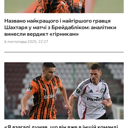
Названо найкращого і найгіршого гравця
Шахтаря у матчі з Брейдабліком: аналітики
винесли вердикт «гірникам»
6 листопада 2025, 22:27
«Я взагалі думав, що він вже в іншій команді