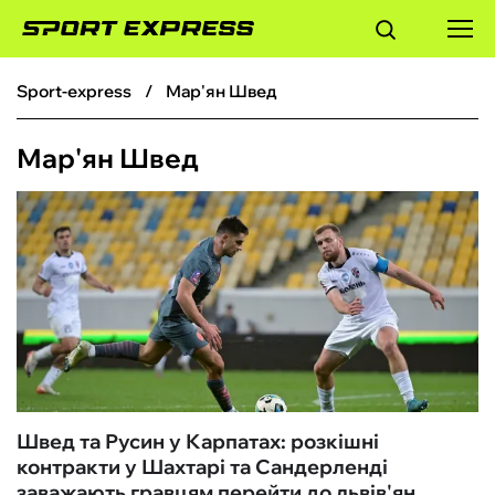
sport-express
Мар'ян Швед
ФУТБОЛ
Мар'ян Швед
БАСКЕТБОЛ
БОКС
ХОКЕЙ
ТЕНІС
КІБЕРСПОРТ
Швед та Русин у Карпатах: розкішні
контракти у Шахтарі та Сандерленді
ЧС-2026
заважають гравцям перейти до львів'ян