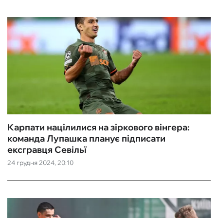
Карпати націлилися на зіркового вінгера:
команда Лупашка планує підписати
ексгравця Севільї
24 грудня 2024, 20:10