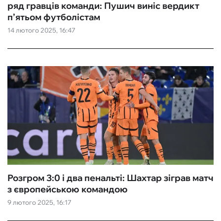
ряд гравців команди: Пушич виніс вердикт
п’ятьом футболістам
14 лютого 2025, 16:47
Розгром 3:0 і два пенальті: Шахтар зіграв матч
з європейською командою
9 лютого 2025, 16:17