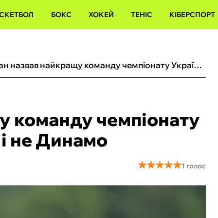
СКЕТБОЛ
БОКС
ХОКЕЙ
ТЕНІС
КІБЕРСПОРТ
Туран назвав найкращу команду чемпіонату України: це не Шахтар і не Динамо
у команду чемпіонату
 і не Динамо
★
★
★
★
★
★
★
★
★
★
1 голос