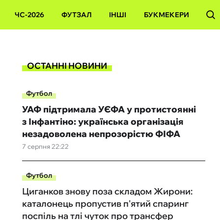
ЧС-2026
ФУТЗАЛ
ІНШІ
БУКМЕКЕРИ
ОСТАННІ НОВИНИ
Футбол
УАФ підтримала УЄФА у протистоянні
з Інфантіно: українська організація
незадоволена непрозорістю ФІФА
7 серпня 22:22
Футбол
Циганков знову поза складом Жирони:
каталонець пропустив п'ятий спаринг
поспіль на тлі чуток про трансфер