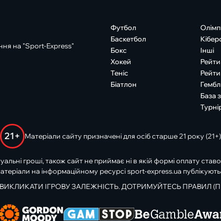
Футбол
Олімп
Баскетбол
Кібер
ня на "Sport-Express"
Бокс
Інші
Хокей
Рейти
Теніс
Рейти
Біатлон
Гембл
База 
Турні
21+
Матеріали сайту призначені для осіб старше 21 року (21+)
туальні гроші, також сайт не приймає ні в якій формі оплату ставо
атеріали на інформаційному ресурсі sport-express.ua публікують
 ВИКЛИКАТИ ІГРОВУ ЗАЛЕЖНІСТЬ. ДОТРИМУЙТЕСЬ ПРАВИЛ (П