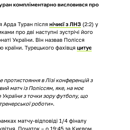
уран компліментарно висловився про
я Арда Туран після
нічиєї з ЛНЗ
(2:2) у
ками про дві наступні зустрічі його
наті України. Він назвав Полісся
 країни. Турецького фахівця
цитує
е протистояння в Лізі конференцій з
ий матч із Поліссям, яке, на моє
України з точки зору футболу, що
 тренерської роботи».
рамках матчу-відповіді 1/4 фіналу
квітня. Початок – о 19:45 за Києвом.