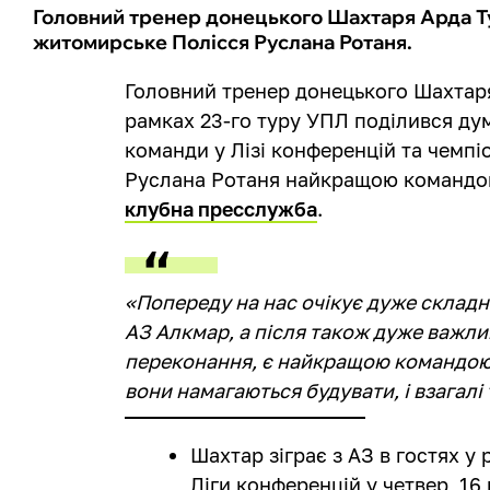
Головний тренер донецького Шахтаря Арда Т
житомирське Полісся Руслана Ротаня.
Головний тренер донецького Шахтар
рамках 23-го туру УПЛ поділився дум
команди у Лізі конференцій та чемпіо
Руслана Ротаня найкращою командою
клубна пресслужба
.
«Попереду на нас очікує дуже складн
АЗ Алкмар, а після також дуже важлив
переконання, є найкращою командою 
вони намагаються будувати, і взагалі
Шахтар зіграє з АЗ в гостях у 
Ліги конференцій у четвер, 16 