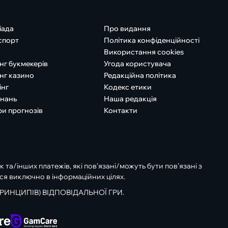
іада
Про видання
спорт
Політика конфіденційності
Використання cookies
нг букмекерів
Угода користувача
нг казино
Редакційна політика
інг
Кодекс етики
знань
Наша редакція
ри прогнозів
Контакти
к та/інших платежів, які пов’язані/можуть бути пов’язані з
ся виключно в інформаційних цілях.
РИНЦИПІВ) ВІДПОВІДАЛЬНОЇ ГРИ.