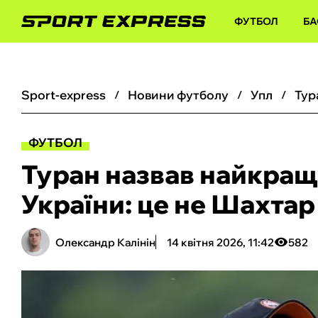
ФУТБОЛ
БА
sport-express
новини футболу
упл
ФУТБОЛ
Туран назвав найкращ
України: це не Шахтар
Олександр Калінін
14 квітня 2026, 11:42
582