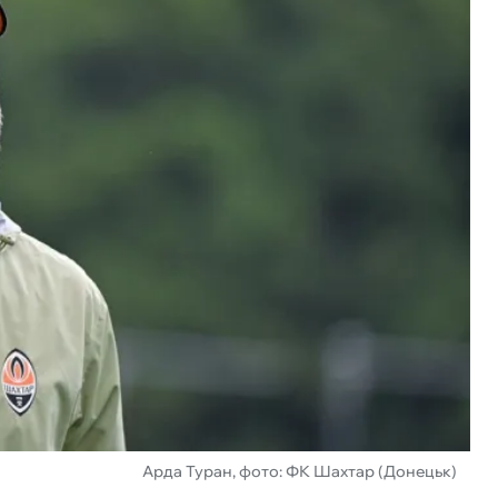
Арда Туран, фото: ФК Шахтар (Донецьк)