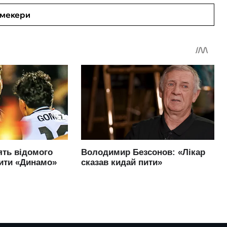
кмекери