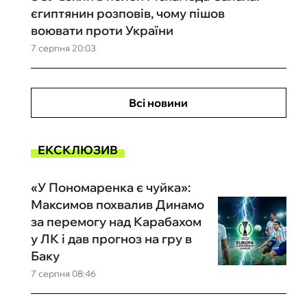
єгиптянин розповів, чому пішов
воювати проти України
7 серпня 20:03
Всі новини
ЕКСКЛЮЗИВ
«У Пономаренка є чуйка»:
Максимов похвалив Динамо
за перемогу над Карабахом
у ЛК і дав прогноз на гру в
Баку
7 серпня 08:46