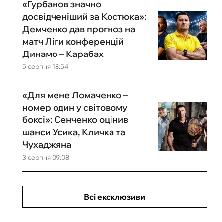
«Гурбанов значно
досвідченіший за Костюка»:
Демченко дав прогноз на
матч Ліги конференцій
Динамо – Карабах
5 серпня 18:54
«Для мене Ломаченко –
номер один у світовому
боксі»: Сенченко оцінив
шанси Усика, Кличка та
Чухаджяна
3 серпня 09:08
Всі ексклюзиви