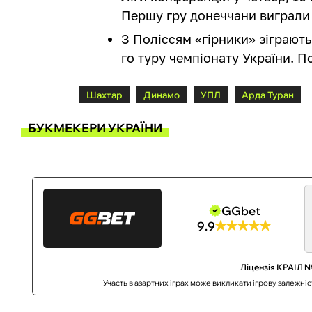
Першу гру донеччани виграли 
З Поліссям «гірники» зіграють 
го туру чемпіонату України. По
Шахтар
Динамо
УПЛ
Арда Туран
БУКМЕКЕРИ УКРАЇНИ
GGbet
9.9
Ліцензія КРАІЛ №
Участь в азартних іграх може викликати ігрову залежні