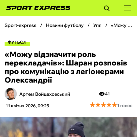
sport-express
новини футболу
упл
«Можу відзначити роль перекладачів»: Шаран розповів про комунікацію з легіонерами Олександрії
ФУТБОЛ
ФУТБОЛ
БАСКЕТБОЛ
«Можу відзначити роль
перекладачів»: Шаран розповів
БОКС
про комунікацію з легіонерами
Олександрії
ХОКЕЙ
Артем Войцеховський
41
ТЕНІС
★
★
★
★
★
★
★
★
★
★
1 голос
11 квітня 2026, 09:25
КІБЕРСПОРТ
ЧС-2026