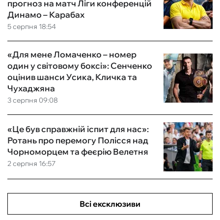
прогноз на матч Ліги конференцій
Динамо – Карабах
5 серпня 18:54
«Для мене Ломаченко – номер
один у світовому боксі»: Сенченко
оцінив шанси Усика, Кличка та
Чухаджяна
3 серпня 09:08
«Це був справжній іспит для нас»:
Ротань про перемогу Полісся над
Чорноморцем та феєрію Велетня
2 серпня 16:57
Всі ексклюзиви