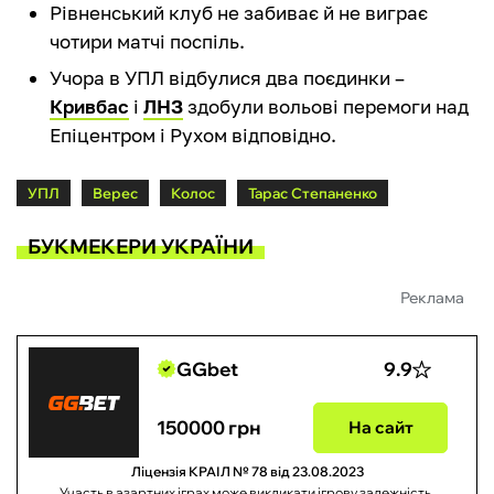
Рівненський клуб не забиває й не виграє
чотири матчі поспіль.
Учора в УПЛ відбулися два поєдинки –
Кривбас
і
ЛНЗ
здобули вольові перемоги над
Епіцентром і Рухом відповідно.
УПЛ
Верес
Колос
Тарас Степаненко
БУКМЕКЕРИ УКРАЇНИ
Реклама
GGbet
9.9
150000 грн
На сайт
Ліцензія КРАІЛ № 78 від 23.08.2023
Участь в азартних іграх може викликати ігрову залежність.