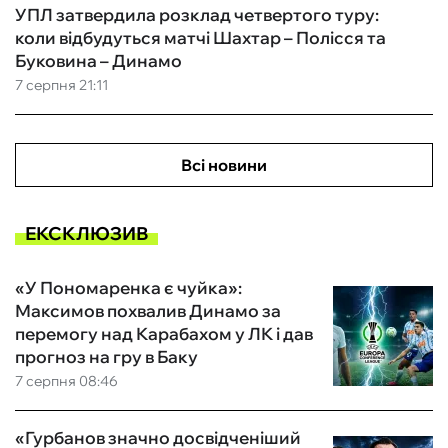
УПЛ затвердила розклад четвертого туру:
коли відбудуться матчі Шахтар – Полісся та
Буковина – Динамо
7 серпня 21:11
Всі новини
ЕКСКЛЮЗИВ
«У Пономаренка є чуйка»:
Максимов похвалив Динамо за
перемогу над Карабахом у ЛК і дав
прогноз на гру в Баку
7 серпня 08:46
«Гурбанов значно досвідченіший