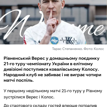
ФУТЗАЛ
ІНШІ
БУКМЕКЕРИ
Тарас Степаненко. Фото: Колос
Рівненський Верес у домашньому поєдинку
21-го туру чемпіонату України в елітному
дивізіоні поступився ковалівському Колосу.
Народний клуб не забиває і не виграє чотири
матчі поспіль.
У першому недільному матчі 21-го туру у Рівному
зустрілися Верес і Колос.
До стартового складу гостей вперше потрапив