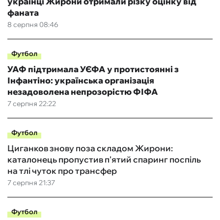
українці Жирони отримали різку оцінку від
фаната
8 серпня 08:46
Футбол
УАФ підтримала УЄФА у протистоянні з
Інфантіно: українська організація
незадоволена непрозорістю ФІФА
7 серпня 22:22
Футбол
Циганков знову поза складом Жирони:
каталонець пропустив п'ятий спаринг поспіль
на тлі чуток про трансфер
7 серпня 21:37
Футбол