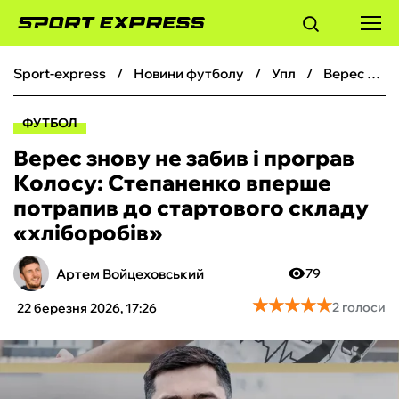
sport-express
новини футболу
упл
Верес знову не забив і програв Колосу: Степаненко вперше потрапив до стартового складу «хліборобів»
ФУТБОЛ
ФУТБОЛ
БАСКЕТБОЛ
Верес знову не забив і програв
Колосу: Степаненко вперше
БОКС
потрапив до стартового складу
«хліборобів»
ХОКЕЙ
Артем Войцеховський
79
ТЕНІС
★
★
★
★
★
★
★
★
★
★
2 голоси
22 березня 2026, 17:26
КІБЕРСПОРТ
ЧС-2026