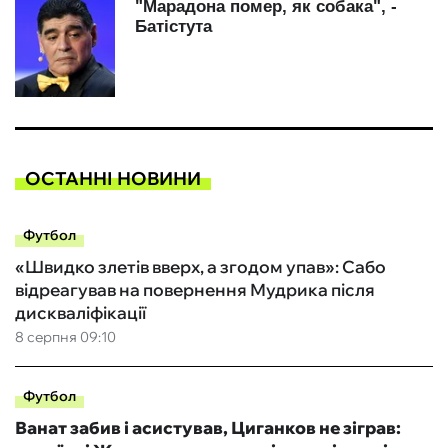
ОСТАННІ НОВИНИ
Футбол
«Швидко злетів вверх, а згодом упав»: Сабо
відреагував на повернення Мудрика після
дискваліфікації
8 серпня 09:10
Футбол
Ванат забив і асистував, Циганков не зіграв: