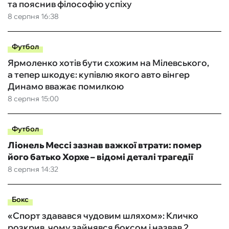
та пояснив філософію успіху
8 серпня 16:38
Футбол
Ярмоленко хотів бути схожим на Мілевського,
а тепер шкодує: купівлю якого авто вінгер
Динамо вважає помилкою
8 серпня 15:00
Футбол
Ліонель Мессі зазнав важкої втрати: помер
його батько Хорхе – відомі деталі трагедії
8 серпня 14:32
Бокс
«Спорт здавався чудовим шляхом»: Кличко
розкрив, чому зайнявся боксом і назвав 2