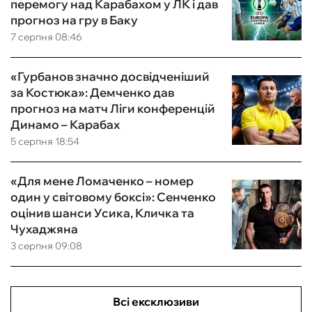
перемогу над Карабахом у ЛК і дав
прогноз на гру в Баку
7 серпня 08:46
«Гурбанов значно досвідченіший
за Костюка»: Демченко дав
прогноз на матч Ліги конференцій
Динамо – Карабах
5 серпня 18:54
«Для мене Ломаченко – номер
один у світовому боксі»: Сенченко
оцінив шанси Усика, Кличка та
Чухаджяна
3 серпня 09:08
Всі ексклюзиви