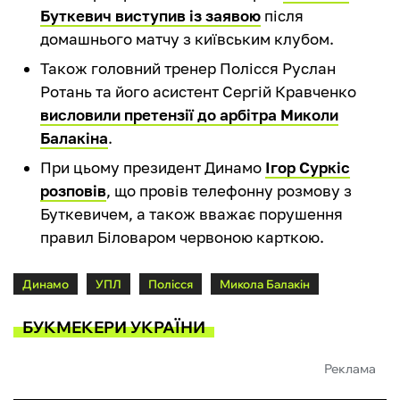
Буткевич виступив із заявою
після
домашнього матчу з київським клубом.
Також головний тренер Полісся Руслан
Ротань та його асистент Сергій Кравченко
висловили претензії до арбітра Миколи
Балакіна
.
При цьому президент Динамо
Ігор Суркіс
розповів
, що провів телефонну розмову з
Буткевичем, а також вважає порушення
правил Біловаром червоною карткою.
Динамо
УПЛ
Полісся
Микола Балакін
БУКМЕКЕРИ УКРАЇНИ
Реклама