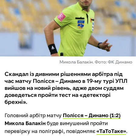
ФУТЗАЛ
ІНШІ
БУКМЕКЕРИ
Микола Балакін. Фото: ФК Динамо
Скандал із дивними рішеннями арбітра під
час матчу Полісся – Динамо в 19-му турі УПЛ
вийшов на новий рівень, адже двом суддям
доведеться пройти тест на «детекторі
брехні».
Головний арбітр матчу
Полісся – Динамо (1:2)
Микола Балакін
буде вимушений пройти
перевірку на поліграфі, повідомляє
«ТаТоТаке»
.