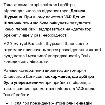
Така ж сама історія спіткає і арбітра,
відповідального за відеоповтори,
Дениса
Шурмана
. При цьому асистент VAR
Денис
Шлончак
поки що буде очікувати результати
їхньої перевірки і відправиться на «детектор
брехні» лише у разі необхідності.
У 20-му турі Балакін, Шурман і Шлончак не
отримали призначень через розслідування якості
суддівства і можливої упередженості у їхніх
скандальних рішеннях.
Раніше комерційний директор житомирян
Олександр Денисов
поскаржився, що арбітри
були упередженими
при прийнятті рішень, а
також заявив про монтаж плівок від УАФ щодо
їхньої роботи.
Після гри президент житомирян
Геннадій