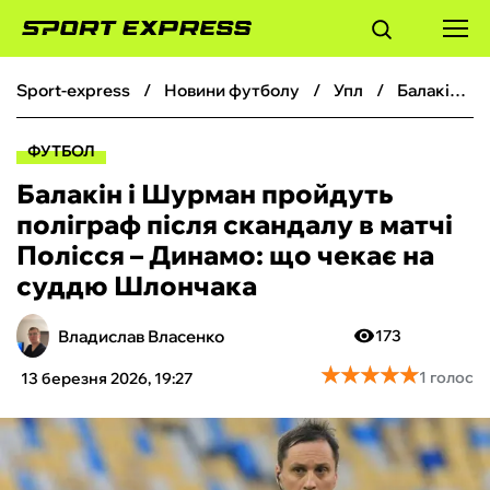
sport-express
новини футболу
упл
Балакін і Шурман пройдуть поліграф після скандалу в матчі Полісся – Динамо: що чекає на суддю Шлончака
ФУТБОЛ
ФУТБОЛ
БАСКЕТБОЛ
Балакін і Шурман пройдуть
поліграф після скандалу в матчі
БОКС
Полісся – Динамо: що чекає на
суддю Шлончака
ХОКЕЙ
Владислав Власенко
173
ТЕНІС
★
★
★
★
★
★
★
★
★
★
1 голос
13 березня 2026, 19:27
КІБЕРСПОРТ
ЧС-2026