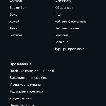
Футбол
Олімпіада
Баскетбол
Кіберспорт
Бокс
Інші
Хокей
Рейтинг букмекерів
Теніс
Рейтинг казино
Біатлон
Гемблінг
База знань
Турніри прогнозів
Про видання
Політика конфіденційності
Використання cookies
Угода користувача
Редакційна політика
Кодекс етики
Наша редакція