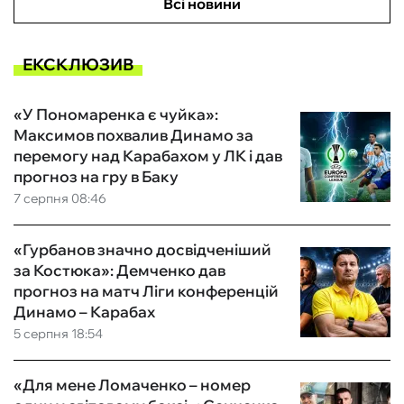
Всі новини
ЕКСКЛЮЗИВ
«У Пономаренка є чуйка»:
Максимов похвалив Динамо за
перемогу над Карабахом у ЛК і дав
прогноз на гру в Баку
7 серпня 08:46
«Гурбанов значно досвідченіший
за Костюка»: Демченко дав
прогноз на матч Ліги конференцій
Динамо – Карабах
5 серпня 18:54
«Для мене Ломаченко – номер