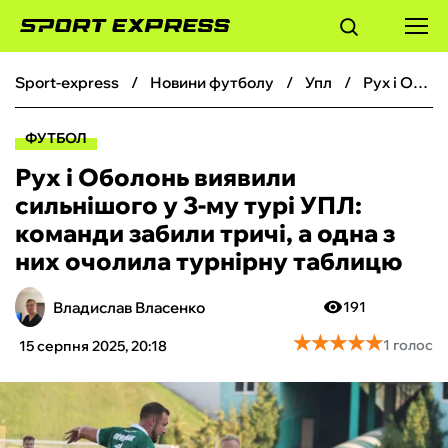
sport-express
новини футболу
упл
Рух і Оболонь виявили сильнішого у 3-му турі УПЛ: команди забили тричі, а одна з них очолила турнірну таблицю
ФУТБОЛ
ФУТБОЛ
БАСКЕТБОЛ
Рух і Оболонь виявили
сильнішого у 3-му турі УПЛ:
БОКС
команди забили тричі, а одна з
них очолила турнірну таблицю
ХОКЕЙ
Владислав Власенко
191
ТЕНІС
★
★
★
★
★
★
★
★
★
★
1 голос
15 серпня 2025, 20:18
КІБЕРСПОРТ
ЧС-2026