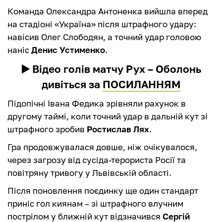
Команда Олександра Антоненка вийшла вперед
на стадіоні «Україна» після штрафного удару:
навісив Олег Слободян, а точний удар головою
наніс
Денис Устименко
.
▶️ Відео голів матчу Рух – Оболонь
дивіться за
ПОСИЛАННЯМ
Підопічні Івана Федика зрівняли рахунок в
другому таймі, коли точний удар в дальній кут зі
штрафного зробив
Ростислав Лях
.
Гра продовжувалася довше, ніж очікувалося,
через загрозу від сусіда-терориста Росії та
повітряну тривогу у Львівській області.
Після поновлення поєдинку ще один стандарт
приніс гол киянам – зі штрафного влучним
пострілом у ближній кут відзначився
Сергій