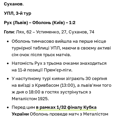
Суханов
.
УПЛ, 3-й тур
Рух (Львів) – Оболонь (Київ) – 1:2
Голи
: Лях, 62 – Устименко, 27, Суханов, 74
Оболонь тимчасово вийшла на перше місце
турнірної таблиці УПЛ, маючи в своєму активі
сім очок після трьох матчів.
Натомість Рух з трьома очками знаходиться
на 11-й позиції Прем'єр-ліги.
У наступному турі кияни зіграють 30 серпня
на виїзді з Кривбасом (13:00), а львів'яни того
ж дня о 18:00 в гостях зустрінуться з
Металістом 1925.
Перед цим
в рамках 1/32 фіналу Кубка
України
Оболонь проведе матч з Металістом