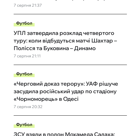
7 серпня 21:37
Футбол
УПЛ затвердила розклад четвертого
туру: коли відбудуться матчі Шахтар –
Полісся та Буковина – Динамо
7 серпня 21:11
Футбол
«Черговий доказ терору»: УАФ рішуче
засудила російський удар по стадіону
«Чорноморець» в Одесі
7 серпня 20:32
Футбол
ЗСУ взяли в полон Мохамеда Салаха: