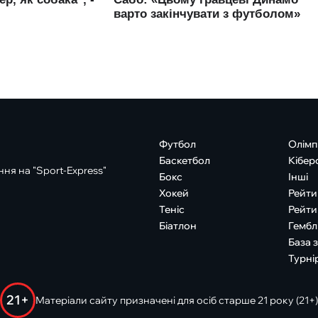
Футбол
Олімп
Баскетбол
Кібер
ня на "Sport-Express"
Бокс
Інші
Хокей
Рейти
Теніс
Рейти
Біатлон
Гембл
База 
Турні
21+
Матеріали сайту призначені для осіб старше 21 року (21+)