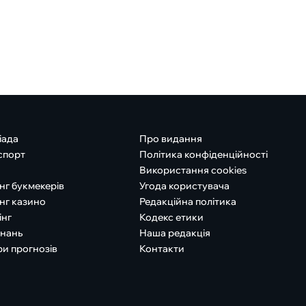
іада
Про видання
спорт
Політика конфіденційності
Використання cookies
нг букмекерів
Угода користувача
нг казино
Редакційна політика
інг
Кодекс етики
знань
Наша редакція
ри прогнозів
Контакти