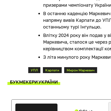
призерами чемпіонату України
В останню каденцію Маркевич з
напряму вивів Карпати до УПЛ
останньому турі Інгульцю.
Влітку 2024 року він подав у 
Маркевича, сталося це через р
керівництвом комплектації ко
З літа минулого року Маркеви
УПЛ
Карпати
Мирон Маркевич
БУКМЕКЕРИ УКРАЇНИ