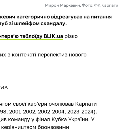
Мирон Маркевич. Фото: ФК Карпати
евич категорично відреагував на питання
луб зі шлейфом скандалу.
інтерв’ю таблоїду BLIK.ua
різко
их в контексті перспектив нового
.
ти».
ягом своєї кар’єри очолював Карпати
998, 2001-2002, 2002-2004, 2023-2024).
див команду у фінал Кубка України. У
о керівництвом бронзовими