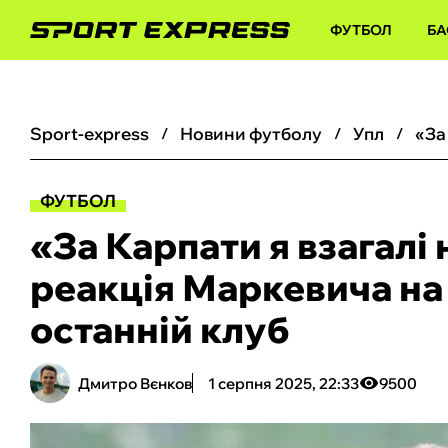
ФУТБОЛ
БА
sport-express
новини футболу
упл
ФУТБОЛ
«За Карпати я взагалі 
реакція Маркевича на
останній клуб
Дмитро Вєнков
1 серпня 2025, 22:33
9500