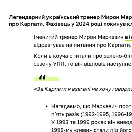
Легендарний український тренер Мирон Марк
про Карпати. Фахівець у 2024 році покинув к
Іменитий тренер Мирон Маркевич
в 
відреагував на питання про Карпати.
Коли в коуча спитали про зелено-біл
сезону УПЛ, то він відповів наступне
«За Карпати я взагалі не хочу говори
Нагадаємо, що Маркевич прот
п’ять разів (1992-1995, 1996-1
У 1993 та 1999 роках він виво
1998-му «леви» стали під йог