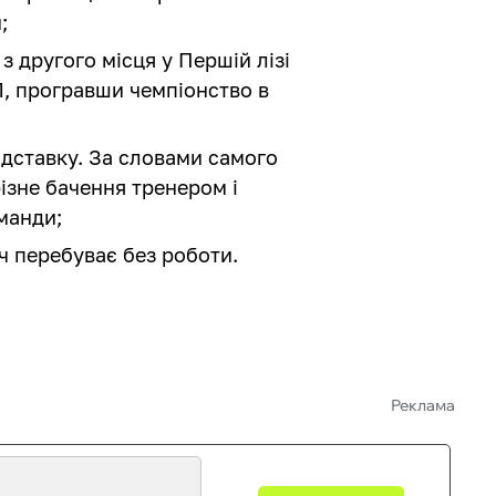
;
 другого місця у Першій лізі
, програвши чемпіонство в
відставку. За словами самого
ізне бачення тренером і
манди;
ч перебуває без роботи.
Реклама