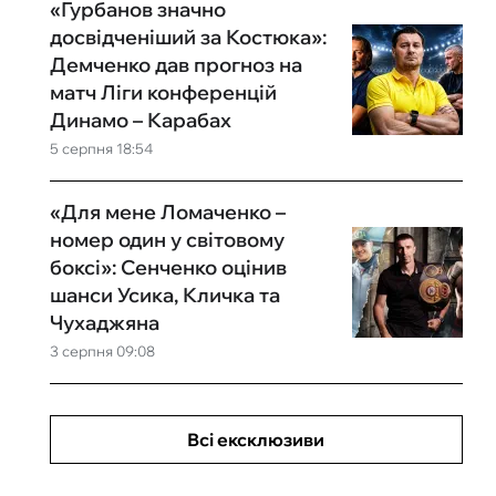
«Гурбанов значно
досвідченіший за Костюка»:
Демченко дав прогноз на
матч Ліги конференцій
Динамо – Карабах
5 серпня 18:54
«Для мене Ломаченко –
номер один у світовому
боксі»: Сенченко оцінив
шанси Усика, Кличка та
Чухаджяна
3 серпня 09:08
Всі ексклюзиви