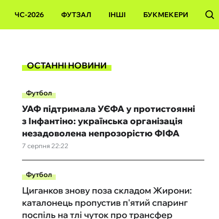
ЧС-2026
ФУТЗАЛ
ІНШІ
БУКМЕКЕРИ
ОСТАННІ НОВИНИ
Футбол
УАФ підтримала УЄФА у протистоянні
з Інфантіно: українська організація
незадоволена непрозорістю ФІФА
7 серпня 22:22
Футбол
Циганков знову поза складом Жирони:
каталонець пропустив п'ятий спаринг
поспіль на тлі чуток про трансфер