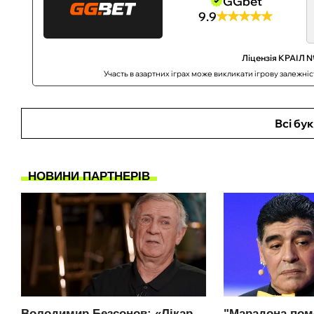
GGbet
9.9
Ліцензія КРАІЛ №
Участь в азартних іграх може викликати ігрову залежні
Всі бу