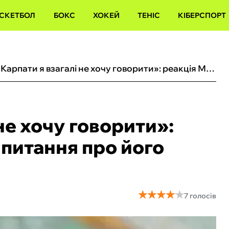
СКЕТБОЛ
БОКС
ХОКЕЙ
ТЕНІС
КІБЕРСПОРТ
«За Карпати я взагалі не хочу говорити»: реакція Маркевича на питання про його останній клуб
не хочу говорити»:
 питання про його
★
★
★
★
★
★
★
★
★
★
7 голосів