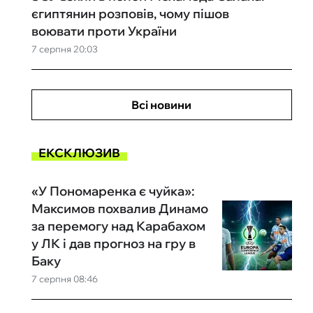
єгиптянин розповів, чому пішов
воювати проти України
7 серпня 20:03
Всі новини
ЕКСКЛЮЗИВ
«У Пономаренка є чуйка»:
Максимов похвалив Динамо
за перемогу над Карабахом
у ЛК і дав прогноз на гру в
Баку
7 серпня 08:46