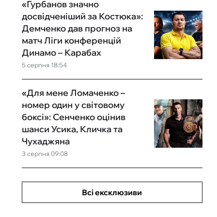
«Гурбанов значно
досвідченіший за Костюка»:
Демченко дав прогноз на
матч Ліги конференцій
Динамо – Карабах
5 серпня 18:54
«Для мене Ломаченко –
номер один у світовому
боксі»: Сенченко оцінив
шанси Усика, Кличка та
Чухаджяна
3 серпня 09:08
Всі ексклюзиви