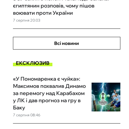
єгиптянин розповів, чому пішов
воювати проти України
7 серпня 20:03
Всі новини
ЕКСКЛЮЗИВ
«У Пономаренка є чуйка»:
Максимов похвалив Динамо
за перемогу над Карабахом
у ЛК і дав прогноз на гру в
Баку
7 серпня 08:46