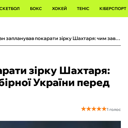
СКЕТБОЛ
БОКС
ХОКЕЙ
ТЕНІС
КІБЕРСПОРТ
Туран запланував покарати зірку Шахтаря: чим завинив гравець збірної України перед тренером «‎гірників»
арати зірку Шахтаря:
бірної України перед
★
★
★
★
★
★
★
★
★
★
1 голос