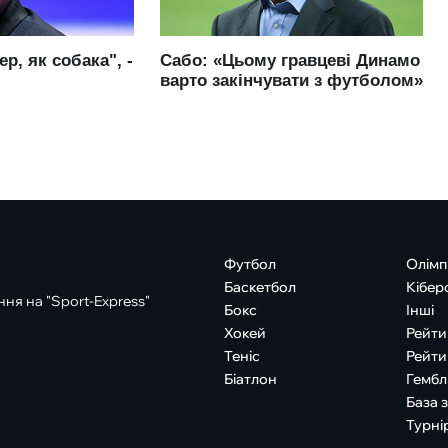
Футбол
Олімп
Баскетбол
Кібер
ня на "Sport-Express"
Бокс
Інші
Хокей
Рейти
Теніс
Рейти
Біатлон
Гембл
База 
Турні