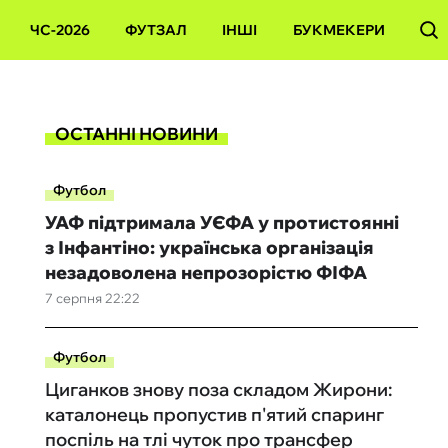
ЧС-2026
ФУТЗАЛ
ІНШІ
БУКМЕКЕРИ
ОСТАННІ НОВИНИ
Футбол
УАФ підтримала УЄФА у протистоянні
з Інфантіно: українська організація
незадоволена непрозорістю ФІФА
7 серпня 22:22
Футбол
Циганков знову поза складом Жирони:
каталонець пропустив п'ятий спаринг
поспіль на тлі чуток про трансфер