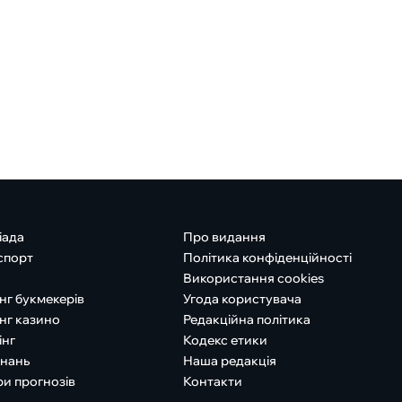
іада
Про видання
спорт
Політика конфіденційності
Використання cookies
нг букмекерів
Угода користувача
нг казино
Редакційна політика
інг
Кодекс етики
знань
Наша редакція
ри прогнозів
Контакти