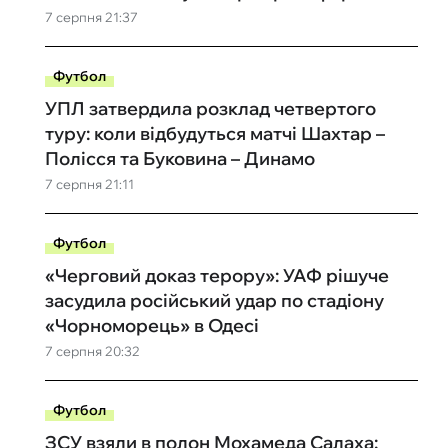
7 серпня 21:37
Футбол
УПЛ затвердила розклад четвертого
туру: коли відбудуться матчі Шахтар –
Полісся та Буковина – Динамо
7 серпня 21:11
Футбол
«Черговий доказ терору»: УАФ рішуче
засудила російський удар по стадіону
«Чорноморець» в Одесі
7 серпня 20:32
Футбол
ЗСУ взяли в полон Мохамеда Салаха: