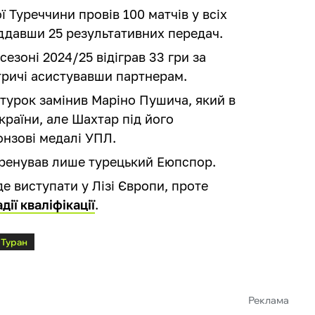
ї Туреччини провів 100 матчів у всіх
віддавши 25 результативних передач.
езоні 2024/25 відіграв 33 гри за
 тричі асистувавши партнерам.
 турок замінив Маріно Пушича, який в
країни, але Шахтар під його
нзові медалі УПЛ.
тренував лише турецький Еюпспор.
е виступати у Лізі Європи, проте
дії кваліфікації
.
 Туран
Реклама