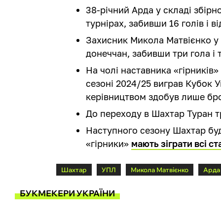
38-річний Арда у складі збірно
турнірах, забивши 16 голів і 
Захисник Микола Матвієнко у с
донеччан, забивши три гола і
На чолі наставника «гірників»
сезоні 2024/25 виграв Кубок У
керівництвом здобув лише бро
До переходу в Шахтар Туран 
Наступного сезону Шахтар буд
«гірники»
мають зіграти всі ста
Шахтар
УПЛ
Микола Матвієнко
Арда
БУКМЕКЕРИ УКРАЇНИ