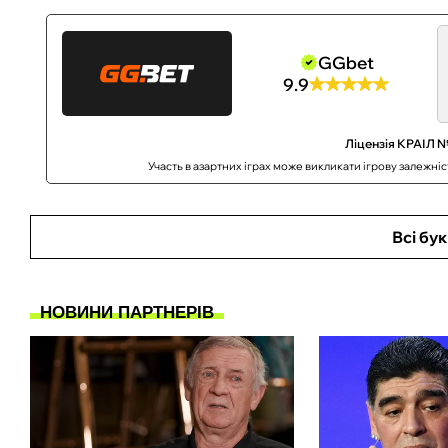
GGbet
9.9
Ліцензія КРАІЛ №
Участь в азартних іграх може викликати ігрову залежні
Всі бу