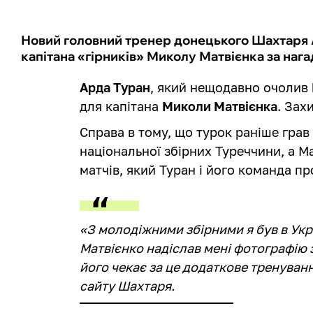
Новий головний тренер донецького Шахтаря 
капітана «гірників» Миколу Матвієнка за наг
Арда Туран
, який нещодавно очолив
для капітана
Миколи Матвієнка
. Зах
Справа в тому, що турок раніше грав
національної збірних Туреччини, а М
матчів, який Туран і його команда пр
«З молодіжними збірними я був в Укра
Матвієнко надіслав мені фотографію з
його чекає за це додаткове тренуванн
сайту Шахтаря.