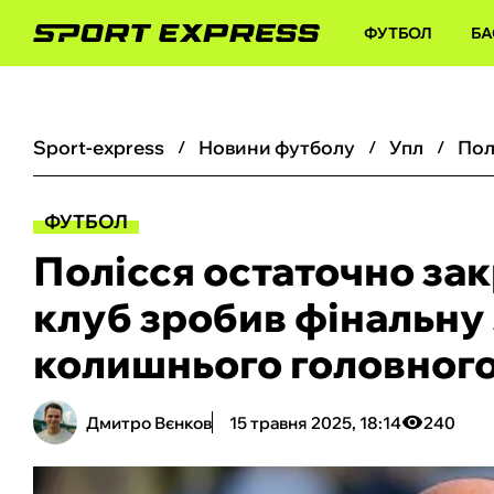
ФУТБОЛ
БА
sport-express
новини футболу
упл
ФУТБОЛ
Полісся остаточно за
клуб зробив фінальну
колишнього головног
Дмитро Вєнков
15 травня 2025, 18:14
240