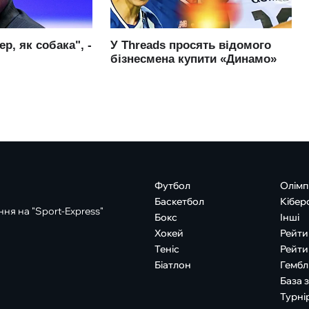
Футбол
Олімп
Баскетбол
Кібер
ня на "Sport-Express"
Бокс
Інші
Хокей
Рейти
Теніс
Рейти
Біатлон
Гембл
База 
Турні