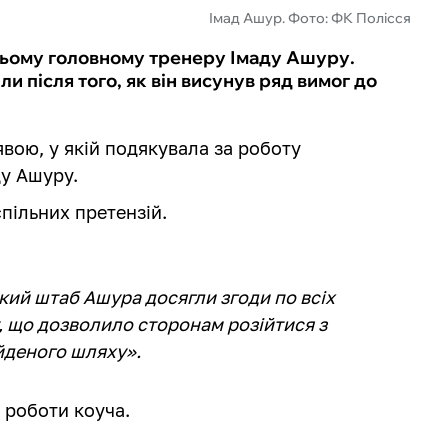
Імад Ашур. Фото: ФК Полісся
ньому головному тренеру Імаду Ашуру.
и після того, як він висунув ряд вимог до
вою, у якій подякувала за роботу
у Ашуру.
пільних претензій.
ький штаб Ашура досягли згоди по всіх
, що дозволило сторонам розійтися з
йденого шляху».
и роботи коуча.