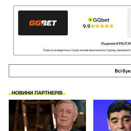
GGbet
9.9
Ліцензія КРАІЛ №
Участь в азартних іграх може викликати ігрову залежні
Всі бу