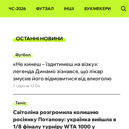
ЧС-2026
ФУТЗАЛ
ІНШІ
БУКМЕКЕРИ
ОСТАННІ НОВИНИ
Футбол
«Не кинеш – їздитимеш на візку»:
легенда Динамо зізнався, що лікар
змусив його відмовитися від алкоголю
7 серпня 12:04
Теніс
Світоліна розгромила колишню
росіянку Потапову: українка вийшла в
1/8 фіналу турніру WTA 1000 у