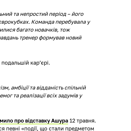
ьний та непростий період – його
 єврокубках. Команда перебувала у
илися багато новачків, тож
завдань тренер формував новий
подальшій кар’єрі.
м, амбіції та відданість спільній
мог та реалізації всіх задумів у
мило про відставку Ашура
12 травня.
ся певні «події, що стали предметом