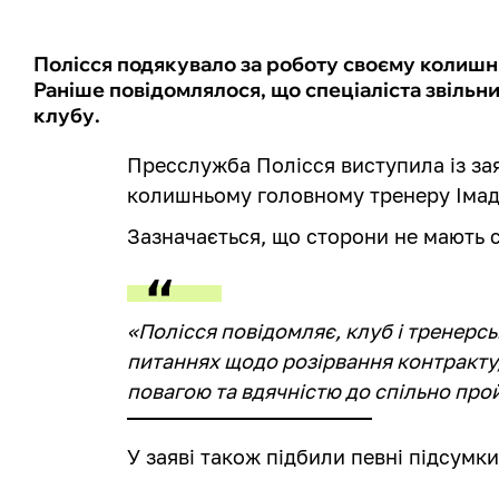
Полісся подякувало за роботу своєму колиш
Раніше повідомлялося, що спеціаліста звільнил
клубу.
Пресслужба Полісся виступила із зая
колишньому головному тренеру Імад
Зазначається, що сторони не мають с
«Полісся повідомляє, клуб і тренерс
питаннях щодо розірвання контракту
повагою та вдячністю до спільно про
У заяві також підбили певні підсумк