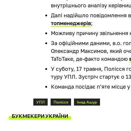
внутрішнього аналізу керівниц
Далі надійшло повідомлення в
топменеджерів
;
Можливу причину звільнення
За офіційними даними, в.о. го
Олександр Максимов, який очо
ТаТоТаке, де-факто командою
У суботу, 17 травня, Полісся 
туру УПЛ. Зустріч стартує о 13
Команда посідає п’яте місце у
УПЛ
Полісся
Імад Ашур
БУКМЕКЕРИ УКРАЇНИ