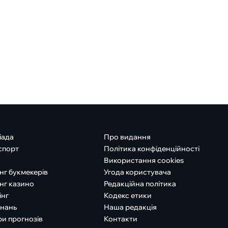
іада
Про видання
спорт
Політика конфіденційності
Використання cookies
нг букмекерів
Угода користувача
нг казино
Редакційна політика
інг
Кодекс етики
знань
Наша редакція
ри прогнозів
Контакти