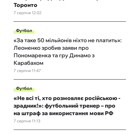
Торонто
7 серпня 12:02
Футбол
«За таке 50 мільйонів ніхто не платить»:
Леоненко зробив заяви про
Пономаренка та гру Динамо з
Карабахом
7 серпня 11:47
Футбол
«Не всі ті, хто розмовляє російською -
зрадник!»: футбольний тренер – про
на штраф за використання мови РФ
7 серпня 11:13