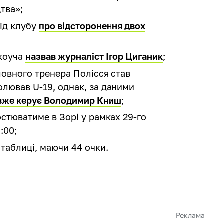
тва»;
ід клубу
про відсторонення двох
 коуча
назвав журналіст Ігор Циганик
;
ловного тренера Полісся став
лював U-19, однак, за даними
вже керує Володимир Книш
;
гостюватиме в Зорі у рамках 29-го
:00;
 таблиці, маючи 44 очки.
Реклама