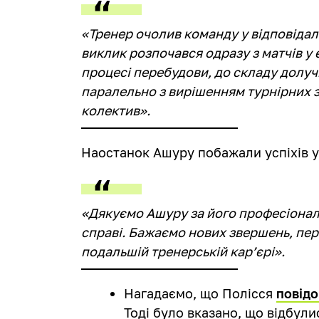
«Тренер очолив команду у відповідал
виклик розпочався одразу з матчів у
процесі перебудови, до складу долуч
паралельно з вирішенням турнірних 
колектив».
Наостанок Ашуру побажали успіхів у 
«Дякуємо Ашуру за його професіоналіз
справі. Бажаємо нових звершень, пере
подальшій тренерській карʼєрі».
Нагадаємо, що Полісся
повідо
Тоді було вказано, що відбули