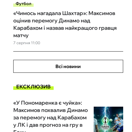
Футбол
«Чимось нагадала Шахтар»: Максимов
оцінив перемогу Динамо над
Карабахом і назвав найкращого гравця
матчу
7 серпня 11:00
Всі новини
ЕКСКЛЮЗИВ
«У Пономаренка є чуйка»:
Максимов похвалив Динамо
за перемогу над Карабахом
у ЛК і дав прогноз на гру в