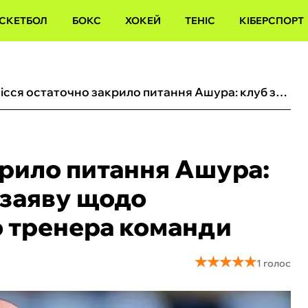
СКЕТБОЛ
БОКС
ХОКЕЙ
ТЕНІС
КІБЕРСПОРТ
Полісся остаточно закрило питання Ашура: клуб зробив фінальну заяву щодо колишнього головного тренера команди
крило питання Ашура:
 заяву щодо
о тренера команди
★
★
★
★
★
★
★
★
★
★
1 голос