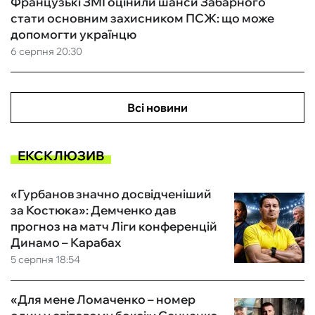
Французькі ЗМІ оцінили шанси Забарного
стати основним захисником ПСЖ: що може
допомогти українцю
6 серпня 20:30
Всі новини
ЕКСКЛЮЗИВ
«Гурбанов значно досвідченіший
за Костюка»: Демченко дав
прогноз на матч Ліги конференцій
Динамо – Карабах
5 серпня 18:54
«Для мене Ломаченко – номер