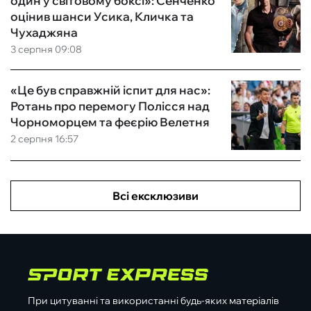
один у світовому боксі»: Сенченко
оцінив шанси Усика, Кличка та
Чухаджяна
3 серпня 09:08
«Це був справжній іспит для нас»:
Ротань про перемогу Полісся над
Чорноморцем та феєрію Велетня
2 серпня 16:57
Всі ексклюзиви
При цитуванні та використанні будь-яких матеріалів