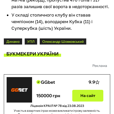
разів залишив свої ворота в недоторканності.
У складі столичного клубу він ставав
чемпіоном (14), володарем Кубка (11) і
Суперкубка (шість) України.
Динамо
УПЛ
Олександр Шовковський
БУКМЕКЕРИ УКРАЇНИ
Реклама
GGbet
9.9
150000 грн
На сайт
Ліцензія КРАІЛ № 78 від 23.08.2023
Участь в азартних іграх може викликати ігрову залежність.