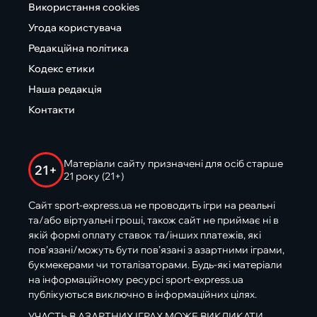
Використання cookies
Угода користувача
Редакційна політика
Кодекс етики
Наша редакція
Контакти
Матеріали сайту призначені для осіб старше
21+
21 року (21+)
Сайт sport-express.ua не проводить ігри на реальні
та/або віртуальні гроші, також сайт не приймає ні в
якій формі оплату ставок та/інших платежів, які
пов’язані/можуть бути пов’язані з азартними іграми,
букмекерами чи тоталізаторами. Будь-які матеріали
на інформаційному ресурсі sport-express.ua
публікуються виключно в інформаційних цілях.
УЧАСТЬ В АЗАРТНИХ ІГРАХ МОЖЕ ВИКЛИКАТИ