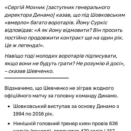
«Сергій Мохник [заступник генерального
директора Динамо] казав, що під Шовковським
«вмерло» багато воротарів. Йому Суркіс
відповідав: «А як йому відмовити? Він просить
постійно продовжити контракт ще на один рік.
Це ж легенда!».
Навіщо тоді молодих воротарів підписувати,
якщо вони не будуть грати? Не розумію й досі»,
– сказав Шевченко.
Відзначимо, що Шевченко не зіграв жодного
офіційного матчу за головну команду Динамо.
Шовковський виступав за основу Динамо з
1994 по 2016 рік.
Нинішній головний тренер киян провів 636
матчів (рекорд), пропустив 470 голів і 317