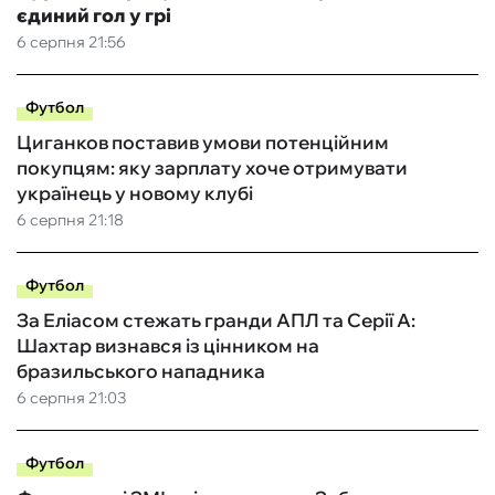
єдиний гол у грі
6 серпня 21:56
Футбол
Циганков поставив умови потенційним
покупцям: яку зарплату хоче отримувати
українець у новому клубі
6 серпня 21:18
Футбол
За Еліасом стежать гранди АПЛ та Серії А:
Шахтар визнався із цінником на
бразильського нападника
6 серпня 21:03
Футбол