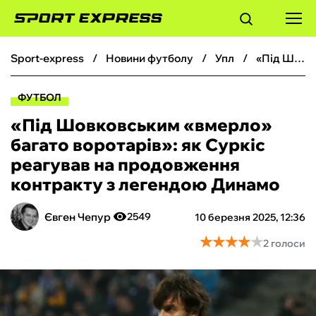
sport-express
новини футболу
упл
«Під Шовковським «вмерло» багато воротарів»: як Суркіс реагував на продовження контракту з легендою Динамо
ФУТБОЛ
ФУТБОЛ
БАСКЕТБОЛ
«Під Шовковським «вмерло»
багато воротарів»: як Суркіс
БОКС
реагував на продовження
контракту з легендою Динамо
ХОКЕЙ
Євген Чепур
2549
10 березня 2025, 12:36
ТЕНІС
★
★
★
★
★
★
★
★
★
★
2 голоси
КІБЕРСПОРТ
ЧС-2026