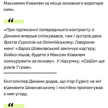
Максимом Ковалем за місце основного воротаря
киян.
«При підписанні попереднього контракту з
Динамо вперше спілкувався, там і зустрів двох
братів Суркісів на Олімпійському. Говорили
мені: «Зараз Шовковський закінчує кар’єру,
Бойко пішов, будете з Максом Ковалем
конкурувати за основу». У підсумку, «СаШо» ще
років 7 грав».
Ексголкіпер Динамо додав, що Ігор Суркіс не міг
відмовити Шовковському і постійно пролонгував
з ним угоду.