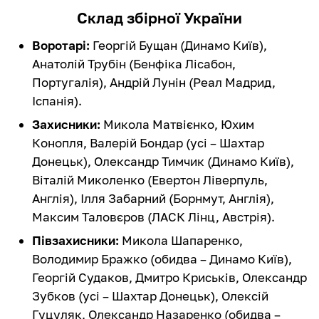
Склад збірної України
Воротарі:
Георгій Бущан (Динамо Київ),
Анатолій Трубін (Бенфіка Лісабон,
Португалія), Андрій Лунін (Реал Мадрид,
Іспанія).
Захисники:
Микола Матвієнко, Юхим
Конопля, Валерій Бондар (усі – Шахтар
Донецьк), Олександр Тимчик (Динамо Київ),
Віталій Миколенко (Евертон Ліверпуль,
Англія), Ілля Забарний (Борнмут, Англія),
Максим Таловєров (ЛАСК Лінц, Австрія).
Півзахисники:
Микола Шапаренко,
Володимир Бражко (обидва – Динамо Київ),
Георгій Судаков, Дмитро Криськів, Олександр
Зубков (усі – Шахтар Донецьк), Олексій
Гуцуляк, Олександр Назаренко (обидва –