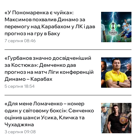
«У Пономаренка є чуйка»:
Максимов похвалив Динамо за
перемогу над Карабахом у ЛК і дав
прогноз на гру в Баку
7 серпня 08:46
«Гурбанов значно досвідченіший
за Костюка»: Демченко дав
прогноз на матч Ліги конференцій
Динамо – Карабах
5 серпня 18:54
«Для мене Ломаченко – номер
один у світовому боксі»: Сенченко
оцінив шанси Усика, Кличка та
Чухаджяна
3 серпня 09:08