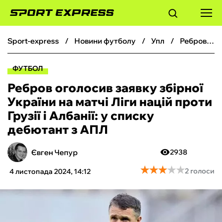
sport-express
новини футболу
упл
Ребров оголосив заявку збірної України на матчі Ліги націй проти Грузії і Албанії: у списку дебютант з АПЛ
ФУТБОЛ
ФУТБОЛ
БАСКЕТБОЛ
Ребров оголосив заявку збірної
України на матчі Ліги націй проти
БОКС
Грузії і Албанії: у списку
дебютант з АПЛ
ХОКЕЙ
Євген Чепур
2938
ТЕНІС
★
★
★
★
★
★
★
★
★
★
2 голоси
4 листопада 2024, 14:12
КІБЕРСПОРТ
ЧС-2026