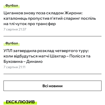
Футбол
Циганков знову поза складом Жирони:
каталонець пропустив п'ятий спаринг поспіль
на тлі чуток про трансфер
7 серпня 21:37
Футбол
УПЛ затвердила розклад четвертого туру:
коли відбудуться матчі Шахтар – Полісся та
Буковина – Динамо
7 серпня 21:11
Всі новини
ЕКСКЛЮЗИВ