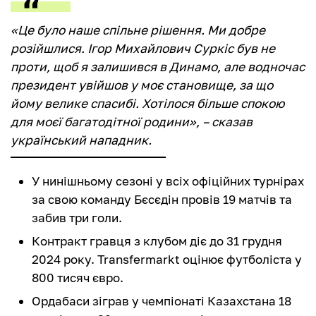
«Це було наше спільне рішення. Ми добре
розійшлися. Ігор Михайлович Суркіс був не
проти, щоб я залишився в Динамо, але водночас
президент увійшов у моє становище, за що
йому велике спасибі. Хотілося більше спокою
для моєї багатодітної родини», – сказав
український нападник.
У нинішньому сезоні у всіх офіційних турнірах
за свою команду Бєсєдін провів 19 матчів та
забив три голи.
Контракт гравця з клубом діє до 31 грудня
2024 року. Transfermarkt оцінює футболіста у
800 тисяч євро.
Ордабаси зіграв у чемпіонаті Казахстана 18