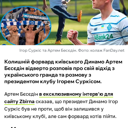
ФУТЗАЛ
ІНШІ
БУКМЕКЕРИ
Ігор Суркіс та Артем Бесєдін. Фото: колаж FanDay.net
Колишній форвард київського Динамо Артем
Бєсєдін відверто розповів про свій відхід з
українського гранда та розмову з
президентом клубу Ігорем Суркісом.
Артем Бєсєдін
в ексклюзивному інтерв’ю для
сайту Zbirna
сказав, що президент Динамо Ігор
Суркіс був не проти, щоб він залишився у
київському клубі, але сам форвард хотів пійти.