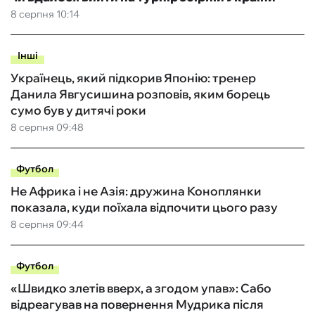
8 серпня 10:14
Інші
Українець, який підкорив Японію: тренер
Данила Явгусишина розповів, яким борець
сумо був у дитячі роки
8 серпня 09:48
Футбол
Не Африка і не Азія: дружина Коноплянки
показала, куди поїхала відпочити цього разу
8 серпня 09:44
Футбол
«Швидко злетів вверх, а згодом упав»: Сабо
відреагував на повернення Мудрика після