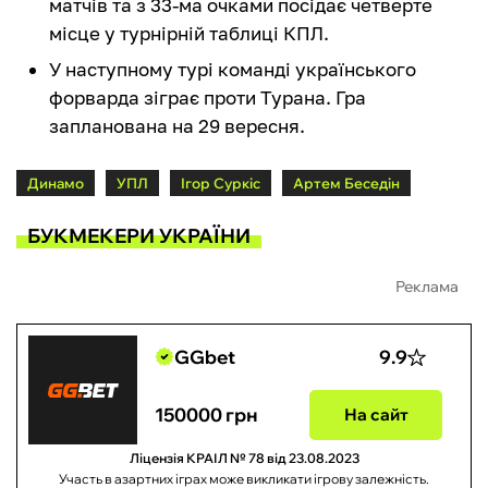
матчів та з 33-ма очками посідає четверте
місце у турнірній таблиці КПЛ.
У наступному турі команді українського
форварда зіграє проти Турана. Гра
запланована на 29 вересня.
Динамо
УПЛ
Ігор Суркіс
Артем Беседін
БУКМЕКЕРИ УКРАЇНИ
Реклама
GGbet
9.9
150000 грн
На сайт
Ліцензія КРАІЛ № 78 від 23.08.2023
Участь в азартних іграх може викликати ігрову залежність.