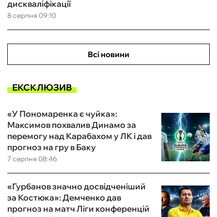
дискваліфікації
8 серпня 09:10
Всі новини
ЕКСКЛЮЗИВ
«У Пономаренка є чуйка»:
Максимов похвалив Динамо за
перемогу над Карабахом у ЛК і дав
прогноз на гру в Баку
7 серпня 08:46
«Гурбанов значно досвідченіший
за Костюка»: Демченко дав
прогноз на матч Ліги конференцій