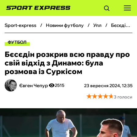
sport-express
новини футболу
упл
Бєсєдін розкрив всю правду про свій відхід з Динамо: була розмова із Суркісом
ФУТБОЛ
ФУТБОЛ
БАСКЕТБОЛ
Бєсєдін розкрив всю правду про
свій відхід з Динамо: була
БОКС
розмова із Суркісом
ХОКЕЙ
Євген Чепур
2515
23 вересня 2024, 12:35
★
★
★
★
★
★
★
★
★
★
3 голоси
ТЕНІС
КІБЕРСПОРТ
ЧС-2026