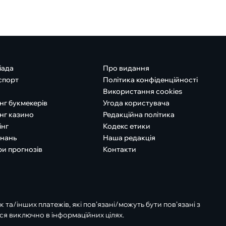
іада
Про видання
спорт
Політика конфіденційності
Використання cookies
нг букмекерів
Угода користувача
нг казино
Редакційна політика
інг
Кодекс етики
знань
Наша редакція
ри прогнозів
Контакти
к та/інших платежів, які пов’язані/можуть бути пов’язані з
ся виключно в інформаційних цілях.