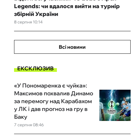
Legends: чи вдалося вийти на турнір
збірній України
8 серпня 10:14
Всі новини
ЕКСКЛЮЗИВ
«У Пономаренка є чуйка»:
Максимов похвалив Динамо
за перемогу над Карабахом
у ЛК і дав прогноз на гру в
Баку
7 серпня 08:46