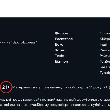
Футбол
Олімп
Баскетбол
Кібер
ня на "Sport-Express"
Бокс
Інші
Хокей
Рейти
Теніс
Рейти
Біатлон
Гембл
База 
Турні
21+
Матеріали сайту призначені для осіб старше 21 року (21+)
туальні гроші, також сайт не приймає ні в якій формі оплату ставо
атеріали на інформаційному ресурсі sport-express.ua публікують