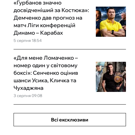
«Гурбанов значно
досвідченіший за Костюка»:
Демченко дав прогноз на
матч Ліги конференцій
Динамо – Карабах
5 серпня 18:54
«Для мене Ломаченко –
номер один у світовому
боксі»: Сенченко оцінив
шанси Усика, Кличка та
Чухаджяна
3 серпня 09:08
Всі ексклюзиви