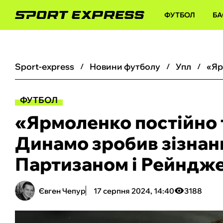
ФУТБОЛ
БА
sport-express
новини футболу
упл
ФУТБОЛ
«‎Ярмоленко постійно 
Динамо зробив зізнан
Партизаном і Рейндж
Євген Чепур
17 серпня 2024, 14:40
3188