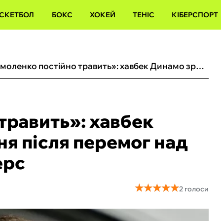
СКЕТБОЛ
БОКС
ХОКЕЙ
ТЕНІС
КІБЕРСПОРТ
«‎Ярмоленко постійно травить»: хавбек Динамо зробив зізнання після перемог над Партизаном і Рейнджерс
травить»: хавбек
ня після перемог над
ерс
★
★
★
★
★
★
★
★
★
★
2 голоси