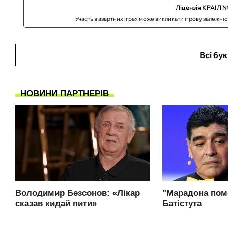
Ліцензія КРАІЛ №
Участь в азартних іграх може викликати ігрову залежні
Всі бу