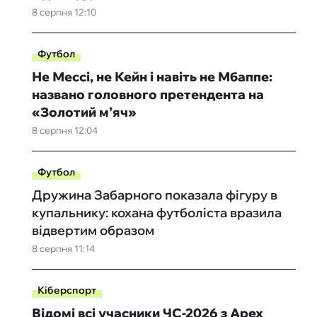
8 серпня 12:10
Футбол
Не Мессі, не Кейн і навіть не Мбаппе:
названо головного претендента на
«Золотий м’яч»
8 серпня 12:04
Футбол
Дружина Забарного показала фігуру в
купальнику: кохана футболіста вразила
відвертим образом
8 серпня 11:14
Кіберспорт
Відомі всі учасники ЧС-2026 з Apex