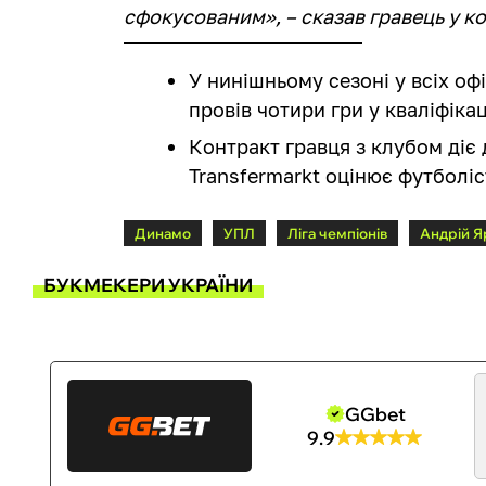
сфокусованим», – сказав гравець у к
У нинішньому сезоні у всіх оф
провів чотири гри у кваліфікац
Контракт гравця з клубом діє 
Transfermarkt оцінює футболіс
Динамо
УПЛ
Ліга чемпіонів
Андрій 
БУКМЕКЕРИ УКРАЇНИ
GGbet
9.9