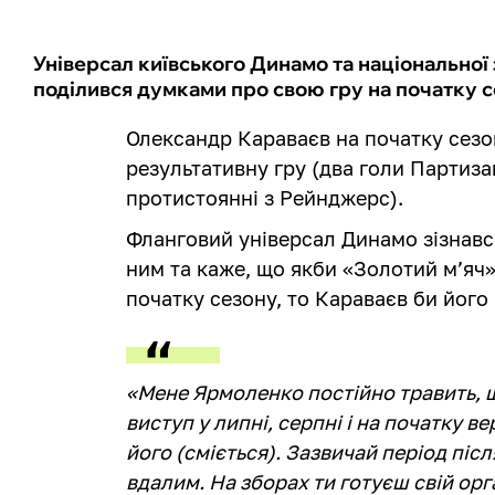
Універсал київського Динамо та національної
поділився думками про свою гру на початку 
Олександр Караваєв на початку сезо
результативну гру (два голи Партиза
протистоянні з Рейнджерс).
Фланговий універсал Динамо зізнавс
ним та каже, що якби «Золотий мʼяч»
початку сезону, то Караваєв би його
«‎Мене Ярмоленко постійно травить, 
виступ у липні, серпні і на початку в
його (сміється). Зазвичай період піс
вдалим. На зборах ти готуєш свій орг