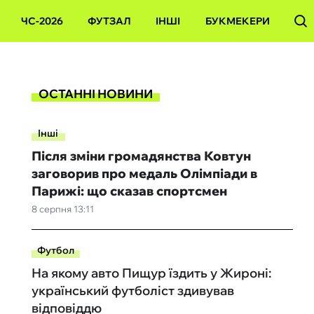
ЧС-2026
ФУТЗАЛ
ІНШІ
БУКМЕКЕРИ
ОСТАННІ НОВИНИ
Інші
Після зміни громадянства Ковтун
заговорив про медаль Олімпіади в
Парижі: що сказав спортсмен
8 серпня 13:11
Футбол
На якому авто Пищур їздить у Жироні:
український футболіст здивував
відповіддю