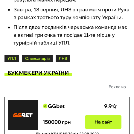
Завтра, 18 серпня, ЛНЗ зіграє матч проти Руха
в рамках третього туру чемпіонату України.
Після двох поєдинків черкаська команда має
в активі три очка та посідає 11-те місце у
турнірній таблиці УПЛ.
УПЛ
Олександрія
ЛНЗ
БУКМЕКЕРИ УКРАЇНИ
Реклама
GGbet
9.9
150000 грн
На сайт
Ліцензія КРАІЛ № 78 від 23.08.2023