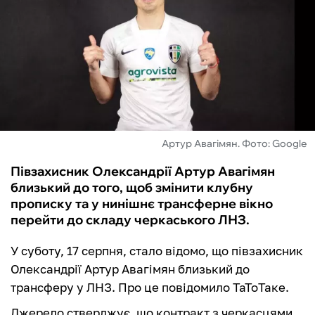
ФУТЗАЛ
ІНШІ
БУКМЕКЕРИ
Артур Авагімян. Фото: Google
Півзахисник Олександрії Артур Авагімян
близький до того, щоб змінити клубну
прописку та у нинішнє трансферне вікно
перейти до складу черкаського ЛНЗ.
У суботу, 17 серпня, стало відомо, що півзахисник
Олександрії Артур Авагімян близький до
трансферу у ЛНЗ. Про це повідомило ТаТоТаке.
Джерело стверджує, що контракт з черкасцями