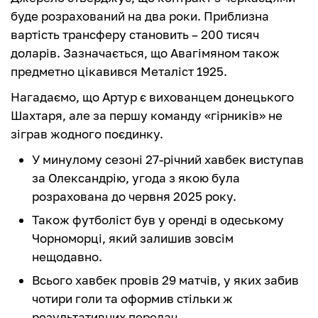
буде розрахований на два роки. Приблизна
вартість трансферу становить – 200 тисяч
доларів. Зазначається, що Авагімяном також
предметно цікавився Металіст 1925.
Нагадаємо, що Артур є вихованцем донецького
Шахтаря, але за першу команду «‎гірників» не
зіграв жодного поєдинку.
У минулому сезоні 27-річний хавбек виступав
за Олександрію, угода з якою була
розрахована до червня 2025 року.
Також футболіст був у оренді в одеському
Чорноморці, який залишив зовсім
нещодавно.
Всього хавбек провів 29 матчів, у яких забив
чотири голи та оформив стільки ж
результативних передач.