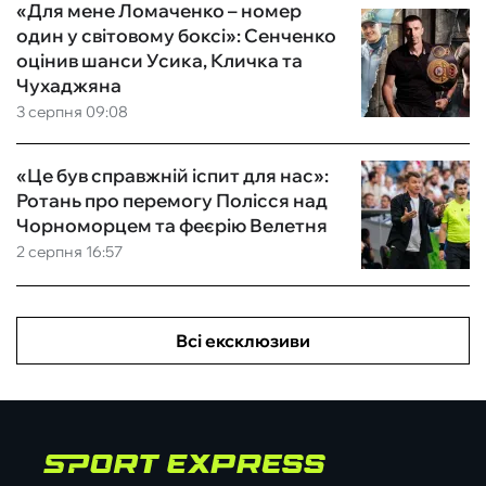
«Для мене Ломаченко – номер
один у світовому боксі»: Сенченко
оцінив шанси Усика, Кличка та
Чухаджяна
3 серпня 09:08
«Це був справжній іспит для нас»:
Ротань про перемогу Полісся над
Чорноморцем та феєрію Велетня
2 серпня 16:57
Всі ексклюзиви