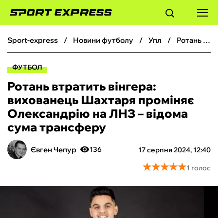
sport-express
новини футболу
упл
Ротань втратить вінгера: вихованець Шахтаря проміняє Олександрію на ЛНЗ – відома сума трансферу
ФУТБОЛ
ФУТБОЛ
БАСКЕТБОЛ
Ротань втратить вінгера:
вихованець Шахтаря проміняє
БОКС
Олександрію на ЛНЗ – відома
сума трансферу
ХОКЕЙ
Євген Чепур
136
17 серпня 2024, 12:40
ТЕНІС
★
★
★
★
★
★
★
★
★
★
1 голос
КІБЕРСПОРТ
ЧС-2026