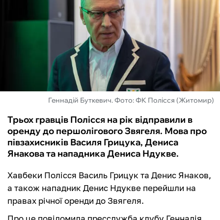
ФУТЗАЛ
ІНШІ
БУКМЕКЕРИ
Геннадій Буткевич. Фото: ФК Полісся (Житомир)
Трьох гравців Полісся на рік відправили в
оренду до першолігового Звягеля. Мова про
півзахисників Василя Грицука, Дениса
Янакова та нападника Дениса Ндукве.
Хавбеки Полісся Василь Грицук та Денис Янаков,
а також нападник Денис Ндукве перейшли на
правах річної оренди до Звягеля.
Про це повідомила пресслужба клубу Геннадія