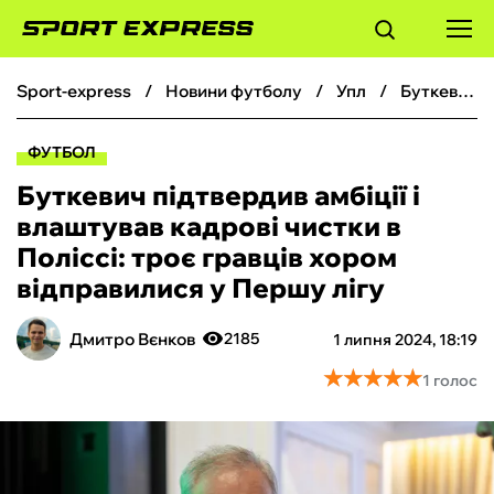
sport-express
новини футболу
упл
Буткевич підтвердив амбіції і влаштував кадрові чистки в Поліссі: троє гравців хором відправилися у Першу лігу
ФУТБОЛ
ФУТБОЛ
БАСКЕТБОЛ
Буткевич підтвердив амбіції і
влаштував кадрові чистки в
БОКС
Поліссі: троє гравців хором
відправилися у Першу лігу
ХОКЕЙ
Дмитро Вєнков
2185
1 липня 2024, 18:19
ТЕНІС
★
★
★
★
★
★
★
★
★
★
1 голос
КІБЕРСПОРТ
ЧС-2026