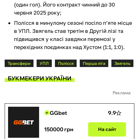
(один гол). Його контракт чинний до 30
червня 2025 року;
Полісся в минулому сезоні посіло п’яте місце
в УПЛ. Звягель став третім в Другій лізі та
підвищився у класі завдяки перемозі у
перехідних поєдинках над Хустом (1:1, 1:0).
Трансфери
УПЛ
Полісся
Перша ліга
Звягель
БУКМЕКЕРИ УКРАЇНИ
Реклама
GGbet
9.9
150000 грн
На сайт