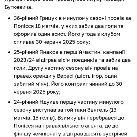
Буткевича.
36-річний Грицук в минулому сезоні провів за
Полісся 18 матчів, у яких забив два голи та
оформив один асист. Його угода з клубом
спливає 30 червня 2025 року;
25-річний Янаков в першій частині кампанії
2023/24 відіграв вісім поєдинків та забив два
голи. Другу частину сезону він провів на
правах оренди у Вересі (шість ігор, один
забитий м’яч). Його контракт чинний до 30
червня 2025 року;
24-річний Ндукве першу частину минулого
сезону виступав за той таки Звягель (13
матчів, 15 голів). Взимку він перебрався до
Полісся на правах вільного агента, де до
фінішу чемпіонату відіграв десять зустрічей