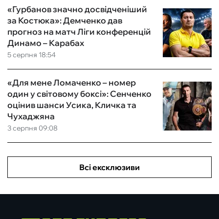
«Гурбанов значно досвідченіший
за Костюка»: Демченко дав
прогноз на матч Ліги конференцій
Динамо – Карабах
5 серпня 18:54
«Для мене Ломаченко – номер
один у світовому боксі»: Сенченко
оцінив шанси Усика, Кличка та
Чухаджяна
3 серпня 09:08
Всі ексклюзиви