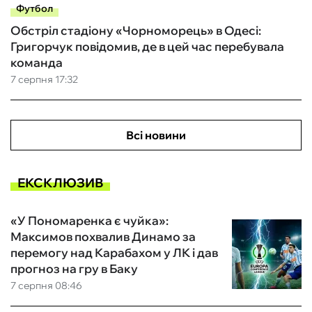
Футбол
Обстріл стадіону «Чорноморець» в Одесі:
Григорчук повідомив, де в цей час перебувала
команда
7 серпня 17:32
Всі новини
ЕКСКЛЮЗИВ
«У Пономаренка є чуйка»:
Максимов похвалив Динамо за
перемогу над Карабахом у ЛК і дав
прогноз на гру в Баку
7 серпня 08:46