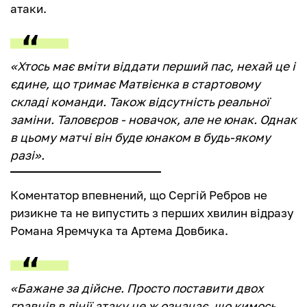
атаки.
«Хтось має вміти віддати перший пас, нехай це і
єдине, що тримає Матвієнка в стартовому
складі команди. Також відсутність реальної
заміни. Таловєров - новачок, але не юнак. Однак
в цьому матчі він буде юнаком в будь-якому
разі».
Коментатор впевнений, що Сергій Ребров не
ризикне та не випустить з перших хвилин відразу
Романа Яремчука та Артема Довбика.
«Бажане за дійсне. Просто поставити двох
гравців в лінії атаку це ж означає, що кимось