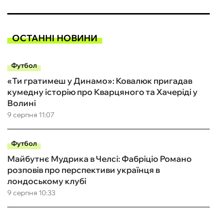
ОСТАННІ НОВИНИ
Футбол
«Ти гратимеш у Динамо»: Ковалюк пригадав
кумедну історію про Кварцяного та Хачеріді у
Волині
9 серпня 11:07
Футбол
Майбутнє Мудрика в Челсі: Фабріціо Романо
розповів про перспективи українця в
лондоському клубі
9 серпня 10:33