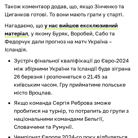
Також коментаор додав, що, якщо Зінченко та
Циганков готові. То вони мають грати у старті.
Нагадаємо, що
у нас вийшов ексклюзивний
матеріал
, у якому Буряк, Воробей, Сабо та
Федорчук дали прогноз на матч Україна –
Ісландія.
Зустріч фінальної кваліфікації до Євро-2024
між збірними України та Ісландії буде зіграна
26 березня і розпочнеться о 21.45 за
київським часом. Гру прийматиме польське
місто Вроцлав.
Якщо команда Сергія Реброва зможе
пробитися на турнір, то потрапить до групи з
національними командами Бельгії,
Словаччини та Румунії.
Чемпіонат Європи 2024-го року відбудеться