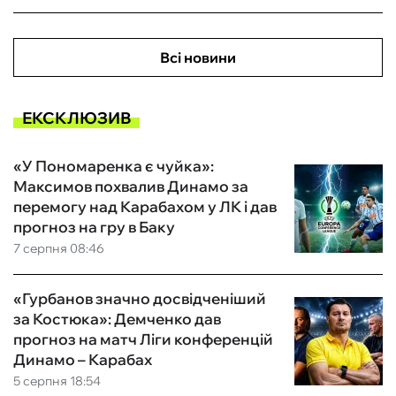
Всі новини
ЕКСКЛЮЗИВ
«У Пономаренка є чуйка»:
Максимов похвалив Динамо за
перемогу над Карабахом у ЛК і дав
прогноз на гру в Баку
7 серпня 08:46
«Гурбанов значно досвідченіший
за Костюка»: Демченко дав
прогноз на матч Ліги конференцій
Динамо – Карабах
5 серпня 18:54