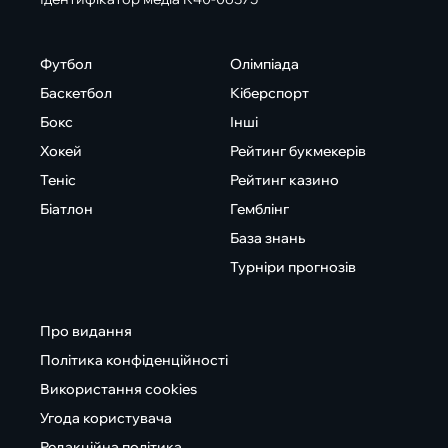
Футбол
Олімпіада
Баскетбол
Кіберспорт
Бокс
Інші
Хокей
Рейтинг букмекерів
Теніс
Рейтинг казино
Біатлон
Гемблінг
База знань
Турніри прогнозів
Про видання
Політика конфіденційності
Використання cookies
Угода користувача
Редакційна політика