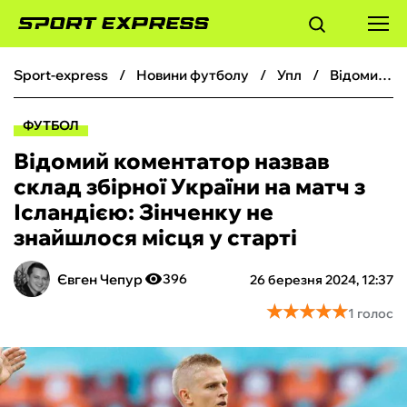
sport-express
новини футболу
упл
Відомий коментатор назвав склад збірної України на матч з Ісландією: Зінченку не знайшлося місця у старті
ФУТБОЛ
ФУТБОЛ
БАСКЕТБОЛ
Відомий коментатор назвав
склад збірної України на матч з
БОКС
Ісландією: Зінченку не
знайшлося місця у старті
ХОКЕЙ
Євген Чепур
396
26 березня 2024, 12:37
ТЕНІС
★
★
★
★
★
★
★
★
★
★
1 голос
КІБЕРСПОРТ
ЧС-2026