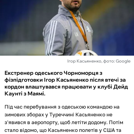
ФУТЗАЛ
ІНШІ
БУКМЕКЕРИ
Ігор Касьяненко, фото: Google
Екстренер одеського Чорноморця з
фізпідготовки Ігор Касьяненко після втечі за
кордон влаштувався працювати у клубі Дейд
Каунті з Маямі.
Під час перебування з одеською командою на
зимових зборах у Туреччині Касьяненко не
з'явився в аеропорту, щоб летіти додому. Потім
стало відомо, що Касьяненко полетів у США та