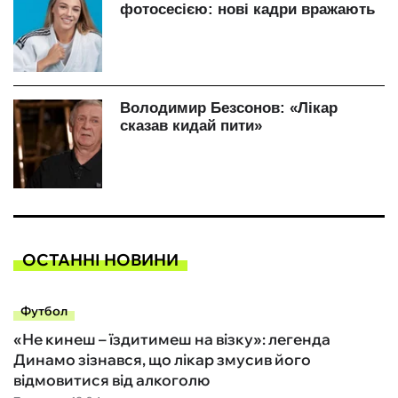
ОСТАННІ НОВИНИ
Футбол
«Не кинеш – їздитимеш на візку»: легенда
Динамо зізнався, що лікар змусив його
відмовитися від алкоголю