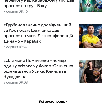
перемогу над Карабахом у ЛК і дав
прогноз на гру в Баку
7 серпня 08:46
«Гурбанов значно досвідченіший
за Костюка»: Демченко дав
прогноз на матч Ліги конференцій
Динамо – Карабах
5 серпня 18:54
«Для мене Ломаченко – номер
один у світовому боксі»: Сенченко
оцінив шанси Усика, Кличка та
Чухаджяна
3 серпня 09:08
Всі ексклюзиви