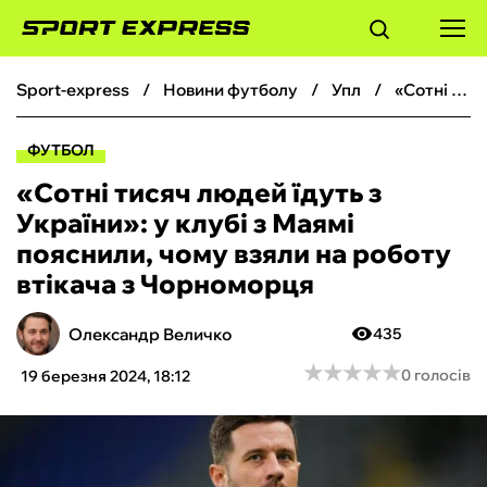
sport-express
новини футболу
упл
«Сотні тисяч людей їдуть з України»: у клубі з Маямі пояснили, чому взяли на роботу втікача з Чорноморця
ФУТБОЛ
ФУТБОЛ
БАСКЕТБОЛ
«Сотні тисяч людей їдуть з
України»: у клубі з Маямі
БОКС
пояснили, чому взяли на роботу
втікача з Чорноморця
ХОКЕЙ
Олександр Величко
435
ТЕНІС
★
★
★
★
★
★
★
★
★
★
0 голосів
19 березня 2024, 18:12
КІБЕРСПОРТ
ЧС-2026