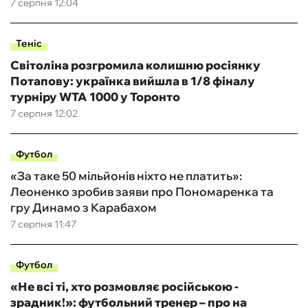
7 серпня 12:04
Теніс
Світоліна розгромила колишню росіянку
Потапову: українка вийшла в 1/8 фіналу
турніру WTA 1000 у Торонто
7 серпня 12:02
Футбол
«За таке 50 мільйонів ніхто не платить»:
Леоненко зробив заяви про Пономаренка та
гру Динамо з Карабахом
7 серпня 11:47
Футбол
«Не всі ті, хто розмовляє російською -
зрадник!»: футбольний тренер – про на