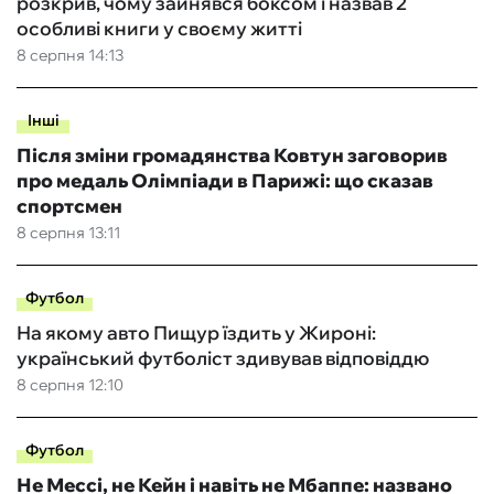
розкрив, чому зайнявся боксом і назвав 2
особливі книги у своєму житті
8 серпня 14:13
Інші
Після зміни громадянства Ковтун заговорив
про медаль Олімпіади в Парижі: що сказав
спортсмен
8 серпня 13:11
Футбол
На якому авто Пищур їздить у Жироні:
український футболіст здивував відповіддю
8 серпня 12:10
Футбол
Не Мессі, не Кейн і навіть не Мбаппе: названо