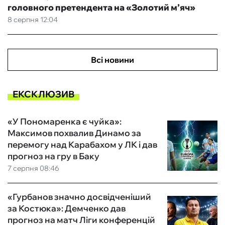
головного претендента на «Золотий м’яч»
8 серпня 12:04
Всі новини
ЕКСКЛЮЗИВ
«У Пономаренка є чуйка»:
Максимов похвалив Динамо за
перемогу над Карабахом у ЛК і дав
прогноз на гру в Баку
7 серпня 08:46
«Гурбанов значно досвідченіший
за Костюка»: Демченко дав
прогноз на матч Ліги конференцій