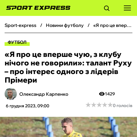
sport-express
новини футболу
«Я про це вперше чую, з клубу нічого не говорили»: талант Руху – про інтерес одного з лідерів Прімери
ФУТБОЛ
ФУТБОЛ
БАСКЕТБОЛ
«Я про це вперше чую, з клубу
нічого не говорили»: талант Руху
БОКС
– про інтерес одного з лідерів
Прімери
ХОКЕЙ
Олександр Карпенко
1429
ТЕНІС
★
★
★
★
★
★
★
★
★
★
0 голосів
6 грудня 2023, 09:00
КІБЕРСПОРТ
ЧС-2026