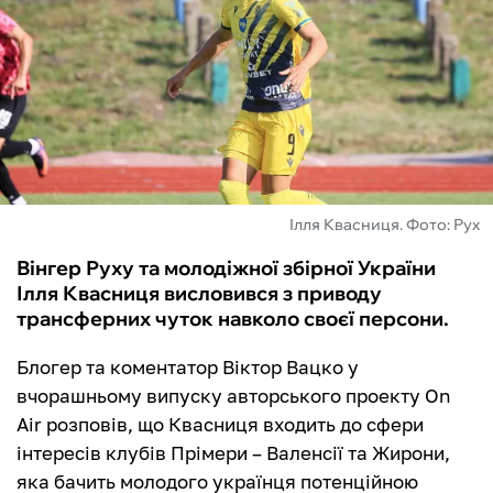
ФУТЗАЛ
ІНШІ
БУКМЕКЕРИ
Ілля Квасниця. Фото: Рух
Вінгер Руху та молодіжної збірної України
Ілля Квасниця висловився з приводу
трансферних чуток навколо своєї персони.
Блогер та коментатор Віктор Вацко у
вчорашньому випуску авторського проекту On
Air розповів, що Квасниця входить до сфери
інтересів клубів Прімери – Валенсії та Жирони,
яка бачить молодого українця потенційною