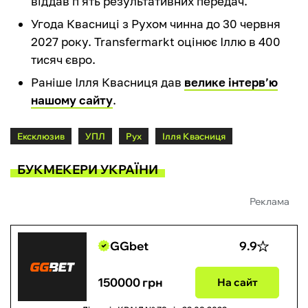
віддав п'ять результативних передач.
Угода Квасниці з Рухом чинна до 30 червня
2027 року. Transfermarkt оцінює Іллю в 400
тисяч євро.
Раніше Ілля Квасниця дав
велике інтерв’ю
нашому сайту
.
Ексклюзив
УПЛ
Рух
Ілля Квасниця
БУКМЕКЕРИ УКРАЇНИ
Реклама
GGbet
9.9
150000 грн
На сайт