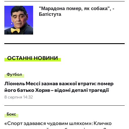
ОСТАННІ НОВИНИ
Футбол
Ліонель Мессі зазнав важкої втрати: помер
його батько Хорхе – відомі деталі трагедії
8 серпня 14:32
Бокс
«Спорт здавався чудовим шляхом»: Кличко