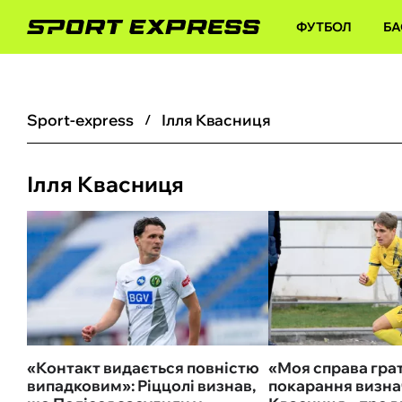
ФУТБОЛ
БА
sport-express
Ілля Квасниця
Ілля Квасниця
«Контакт видається повністю
«Моя справа грат
випадковим»: Ріццолі визнав,
покарання визнач