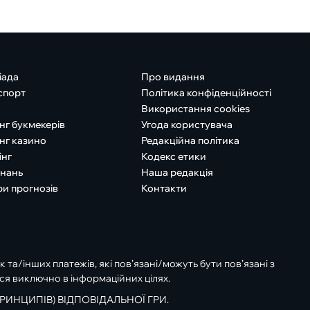
іада
Про видання
спорт
Політика конфіденційності
Використання cookies
нг букмекерів
Угода користувача
нг казино
Редакційна політика
інг
Кодекс етики
знань
Наша редакція
ри прогнозів
Контакти
к та/інших платежів, які пов’язані/можуть бути пов’язані з
ся виключно в інформаційних цілях.
РИНЦИПІВ) ВІДПОВІДАЛЬНОЇ ГРИ.