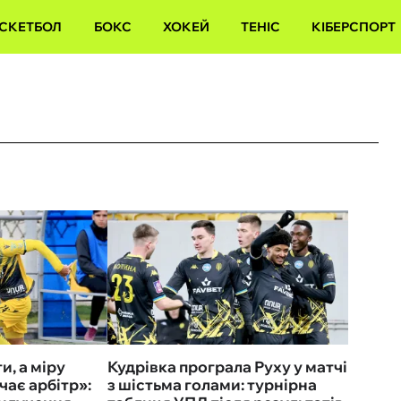
СКЕТБОЛ
БОКС
ХОКЕЙ
ТЕНІС
КІБЕРСПОРТ
и, а міру
Кудрівка програла Руху у матчі
ає арбітр»:
з шістьма голами: турнірна