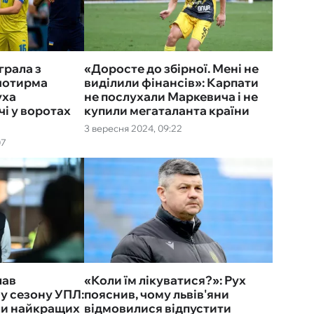
грала з
«Доросте до збірної. Мені не
 чотирма
виділили фінансів»: Карпати
уха
не послухали Маркевича і не
чі у воротах
купили мегаталанта країни
3 вересня 2024, 09:22
07
лав
«Коли їм лікуватися?»: Рух
у сезону УПЛ:
пояснив, чому львів'яни
ли найкращих
відмовилися відпустити