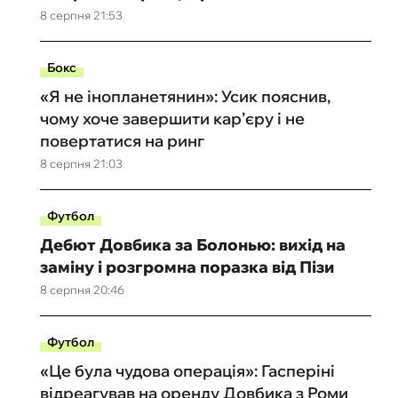
8 серпня 21:53
Бокс
«Я не інопланетянин»: Усик пояснив,
чому хоче завершити кар’єру і не
повертатися на ринг
8 серпня 21:03
Футбол
Дебют Довбика за Болонью: вихід на
заміну і розгромна поразка від Пізи
8 серпня 20:46
Футбол
«Це була чудова операція»: Гасперіні
відреагував на оренду Довбика з Роми