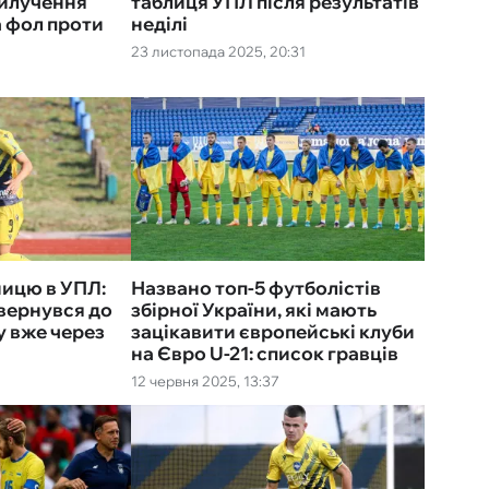
вилучення
таблиця УПЛ після результатів
а фол проти
неділі
23 листопада 2025, 20:31
ницю в УПЛ:
Названо топ-5 футболістів
овернувся до
збірної України, які мають
у вже через
зацікавити європейські клуби
на Євро U-21: список гравців
12 червня 2025, 13:37