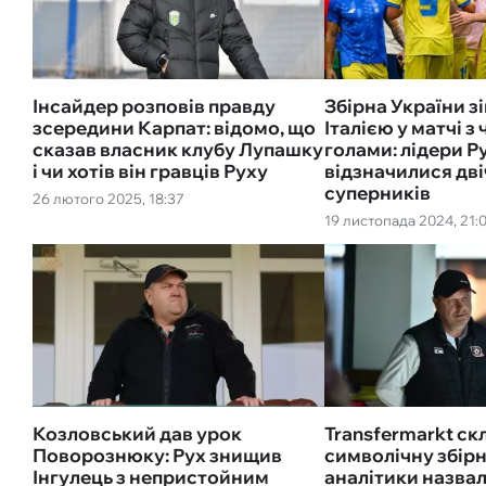
Інсайдер розповів правду
Збірна України зі
зсередини Карпат: відомо, що
Італією у матчі з
сказав власник клубу Лупашку
голами: лідери Р
і чи хотів він гравців Руху
відзначилися дві
суперників
26 лютого 2025, 18:37
19 листопада 2024, 21:
Козловський дав урок
Transfermarkt ск
Поворознюку: Рух знищив
символічну збірн
Інгулець з непристойним
аналітики назва