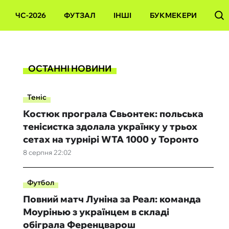
ЧС-2026
ФУТЗАЛ
ІНШІ
БУКМЕКЕРИ
ОСТАННІ НОВИНИ
Теніс
Костюк програла Свьонтек: польська
тенісистка здолала українку у трьох
сетах на турнірі WTA 1000 у Торонто
8 серпня 22:02
Футбол
Повний матч Луніна за Реал: команда
Моурінью з українцем в складі
обіграла Ференцварош