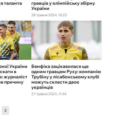
та таланта
гравців у олімпійську збірну
України
28 травня 2024, 10:23
рної України
Бенфіка зацікавилася ще
скати в
одним гравцем Руху: компанію
в: журналіст
Трубіну у лісабонському клубі
нив причину
можуть скласти двоє
українців
27 травня 2024, 11:44
2