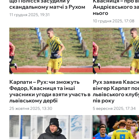
що Полісся засудили у
Квасниця – про 
скандальному матчі з Рухом
Андрієвського з
нього
11 грудня 2025, 19:31
10 грудня 2025, 17:08
Карпати – Рух: чи зможуть
Рух заявив Квас
Федор, Квасниця та інші
вінгер Карпат п
учасники угоди взяти участь в
львівського клуб
львівському дербі
пів року
25 жовтня 2025, 13:30
5 вересня 2025, 17:34