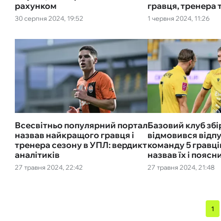
рахунком
гравця, тренера 
30 серпня 2024, 19:52
1 червня 2024, 11:26
Всесвітньо популярний портал
Базовий клуб збі
назвав найкращого гравця і
відмовився відпу
тренера сезону в УПЛ: вердикт
команду 5 гравці
аналітиків
назвав їх і пояс
27 травня 2024, 22:42
27 травня 2024, 21:48
1