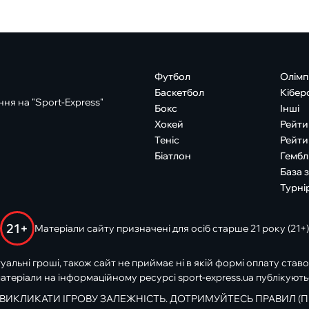
Футбол
Олімп
Баскетбол
Кібер
ня на "Sport-Express"
Бокс
Інші
Хокей
Рейти
Теніс
Рейти
Біатлон
Гембл
База 
Турні
21+
Матеріали сайту призначені для осіб старше 21 року (21+)
туальні гроші, також сайт не приймає ні в якій формі оплату ставо
атеріали на інформаційному ресурсі sport-express.ua публікують
 ВИКЛИКАТИ ІГРОВУ ЗАЛЕЖНІСТЬ. ДОТРИМУЙТЕСЬ ПРАВИЛ (П