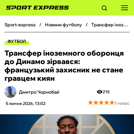
sport-express
новини футболу
Трансфер іноземного оборонця до Динамо зірвався: французький захисник не стане гравцем киян
ФУТБОЛ
ФУТБОЛ
БАСКЕТБОЛ
Трансфер іноземного оборонця
до Динамо зірвався:
БОКС
французький захисник не стане
гравцем киян
ХОКЕЙ
Дмитро Чорнобай
215
ТЕНІС
★
★
★
★
★
★
★
★
★
★
1 голос
5 липня 2026, 13:02
КІБЕРСПОРТ
ЧС-2026