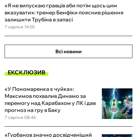
«Я не випускаю гравців аби потім щось цим
вказувати»: тренер Бенфіки пояснив рішення
залишити Трубіна в запасі
7 серпня 14:55
Всі новини
ЕКСКЛЮЗИВ
«У Пономаренка є чуйка»:
Максимов похвалив Динамо за
перемогу над Карабахом у ЛК і дав
прогноз на гру в Баку
7 серпня 08:46
«Гурбанов значно досвідченіший