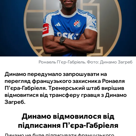
ФУТЗАЛ
ІНШІ
БУКМЕКЕРИ
Ронаель П'єр-Габріель. Фото: Динамо Загреб
Динамо передумало запрошувати на
перегляд французького захисника Ронаеля
П’єра-Габріеля. Тренерський штаб вирішив
відмовитися від трансферу гравця з Динамо
Загреб.
Динамо відмовилося від
підписання П’єра-Габріеля
Динамо не буде підписувати французького