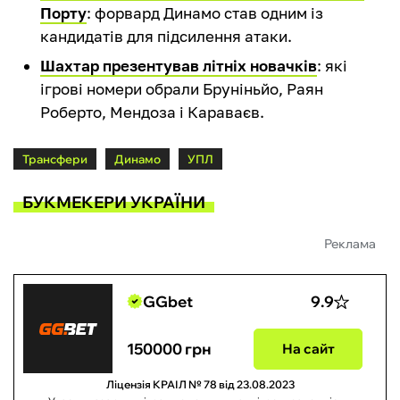
Порту
: форвард Динамо став одним із
кандидатів для підсилення атаки.
Шахтар презентував літніх новачків
: які
ігрові номери обрали Бруніньйо, Раян
Роберто, Мендоза і Караваєв.
Трансфери
Динамо
УПЛ
БУКМЕКЕРИ УКРАЇНИ
Реклама
GGbet
9.9
150000 грн
На сайт
Ліцензія КРАІЛ № 78 від 23.08.2023