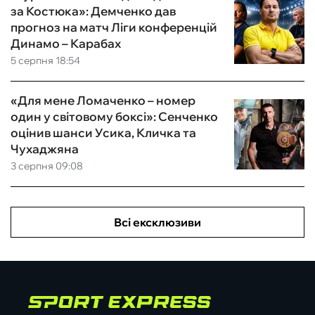
за Костюка»: Демченко дав
прогноз на матч Ліги конференцій
Динамо – Карабах
5 серпня 18:54
«Для мене Ломаченко – номер
один у світовому боксі»: Сенченко
оцінив шанси Усика, Кличка та
Чухаджяна
3 серпня 09:08
Всі ексклюзиви