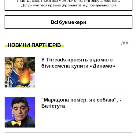
Участь в азартних іграх може викликати ігрову залежність.
Дотримуйтеся правил (принципів) відповідальної гри
Всі букмекери